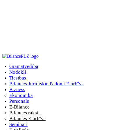
Grāmatvedība
Nodokļi
Tiesības
Bilances Juridiskie Padomi E-arhīvs
Bizness
Ekonomika
Personāls
E-Bilance
Bilances raksti
Bilances E-arhīvs
Semināri