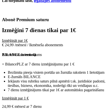
Lai turpinātu lasīt,
iegādājies abonementu
Abonē Premium saturu
Izmēģini 7 dienas tikai par
1€
Izmēģināt par 1€
€ 24,99 /mēnesī / Ikmēneša abonements
Automātiskais maksājums
BILANCE internetā
+ BilancePLZ ar 7 dienu izmēģinājumu par
1 €
Bezlimita pieeja visiem portāla un žurnāla rakstiem 1 lietotājam
E-žurnāls BILANCE
Iekļauts visu rubriku saturs pilnā apmērā t.sk. juridiskie padomi,
tiesības, bizness, ekonomika, noderīgi rīki un veidlapas u.c.
7 dienu izmēģinājums tikai par 1€ ar automātisku pagarināšanu
Izmēģināt par 1 €
24,99 € mēnesī ar 7 dienu