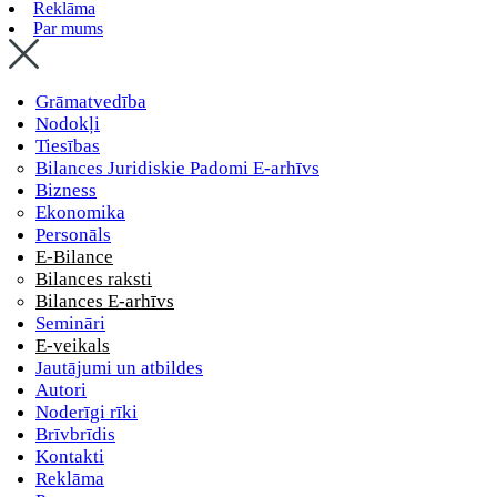
Reklāma
Par mums
Grāmatvedība
Nodokļi
Tiesības
Bilances Juridiskie Padomi E-arhīvs
Bizness
Ekonomika
Personāls
E-Bilance
Bilances raksti
Bilances E-arhīvs
Semināri
E-veikals
Jautājumi un atbildes
Autori
Noderīgi rīki
Brīvbrīdis
Kontakti
Reklāma