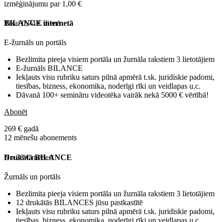
izmēģinājumu par 1,00 €
Tikai 0,74 € dienā
BILANCE internetā
E-žurnāls un portāls
Bezlimita pieeja visiem portāla un žurnāla rakstiem 3 lietotājiem
E-žurnāls BILANCE
Iekļauts visu rubriku saturs pilnā apmērā t.sk. juridiskie padomi,
tiesības, bizness, ekonomika, noderīgi rīki un veidlapas u.c.
Dāvanā 100+ semināru videotēka vairāk nekā 5000 € vērtībā!
Abonēt
269 € gadā
12 mēnešu abonements
No 28 € mēnesī
Drukātā BILANCE
Žurnāls un portāls
Bezlimita pieeja visiem portāla un žurnāla rakstiem 3 lietotājiem
12 drukātās BILANCES jūsu pastkastītē
Iekļauts visu rubriku saturs pilnā apmērā t.sk. juridiskie padomi,
tiesības, bizness, ekonomika, noderīgi rīki un veidlapas u.c.