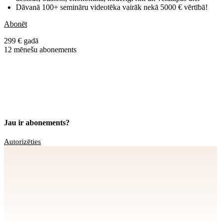
Dāvanā 100+ semināru videotēka vairāk nekā 5000 € vērtībā!
Abonēt
299 € gadā
12 mēnešu abonements
Jau ir abonements?
Autorizēties
Apstiprināt
>