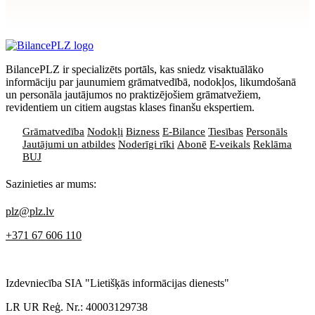
privātuma politikai
BilancePLZ ir specializēts portāls, kas sniedz visaktuālāko
informāciju par jaunumiem grāmatvedībā, nodokļos, likumdošanā
un personāla jautājumos no praktizējošiem grāmatvežiem,
revidentiem un citiem augstas klases finanšu ekspertiem.
Grāmatvedība
Nodokļi
Bizness
E-Bilance
Tiesības
Personāls
Jautājumi un atbildes
Noderīgi rīki
Abonē
E-veikals
Reklāma
BUJ
Sazinieties ar mums:
plz@plz.lv
+371 67 606 110
Izdevniecība SIA "Lietišķās informācijas dienests"
LR UR Reģ. Nr.: 40003129738