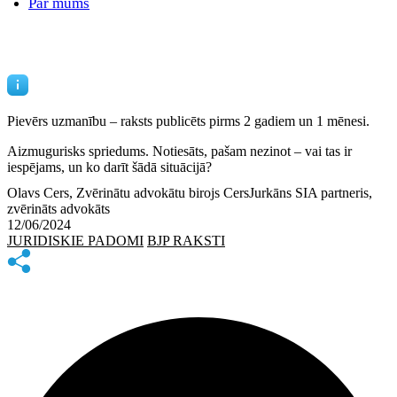
Par mums
Pievērs uzmanību – raksts publicēts
pirms 2 gadiem un 1 mēnesi.
Aizmugurisks spriedums. Notiesāts, pašam nezinot – vai tas ir
iespējams, un ko darīt šādā situācijā?
Olavs Cers, Zvērinātu advokātu birojs CersJurkāns SIA partneris,
zvērināts advokāts
12/06/2024
JURIDISKIE PADOMI
BJP RAKSTI