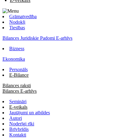
E-veikals
Grāmatvedība
Nodokļi
Tiesības
Bilances Juridiskie Padomi E-arhīvs
Bizness
Ekonomika
Personāls
E-Bilance
Bilances raksti
Bilances E-arhīvs
Semināri
E-veikals
Jautājumi un atbildes
Autori
Noderīgi rīki
Brīvbrīdis
Kontakti