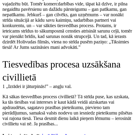
vajadzētu būt. Tomēr komercdarbības vide, tāpat kā dzīve, ir pilna
negaidītu pavērsienu un dažādu pārsteigumu – gan patīkamu, gan
nepatīkamu. Jebkurš – gan cilvēks, gan uzņēmums – var nonākt
strīda situācijā ar kādu savu kaimiņu, sadarbības partneri vai
konkurentu, un – var sākties tiesvedības process. Protams, ir
ieteicams strīdus to sākumposmā censties atrisināt sarunu ceļā, tomēr
var pienākt brīdis, kad sarunas nonāk strupceļā. Un tad, kā ierasts
dzirdēt Holivudas filmās, viena no strīda pusēm paziņo: „Tiksimies
tiesā! Ar Jums sazināsies mani advokāti.”
Tiesvedības procesa uzsākšana
civillietā
1 „Izrādei ir jāturpinās!” – angļu val.
Kā sākas tiesvedības process civillietā? Tā strīda puse, kas uzskata,
ka tās tiesības vai intereses ir kaut kādā veidā aizskartas vai
apdraudētas, sagatavo prasības pieteikumu, pievieno tam
pierādījumus, samaksā valsts nodevu un iesniedz pieteikumu pilsētas
vai rajona tiesā. Tiesa desmit dienu laikā pieņem lēmumu – ierosināt
civillietu vai nē. Ja prasības...