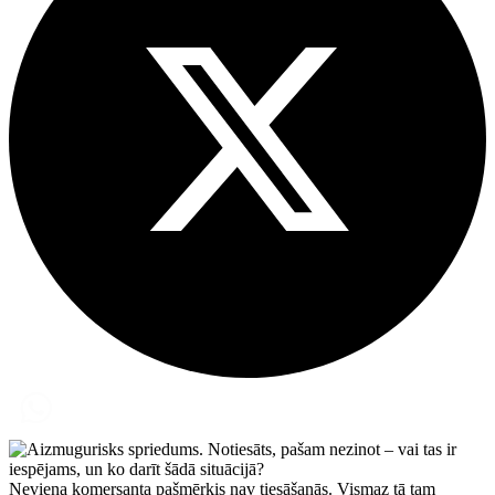
Neviena komersanta pašmērķis nav tiesāšanās. Vismaz tā tam