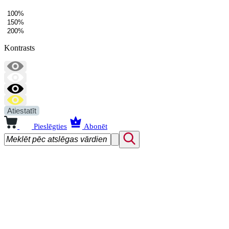
100%
150%
200%
Kontrasts
Atiestatīt
Pieslēgties
Abonēt