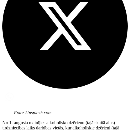
Foto: Unsplash.com
No 1. augusta mainījies alkoholisko dzērienu (tajā skaitā alus)
tirdzniecības laiks darbības vietās, kur alkoholiskie dzērieni (tajā