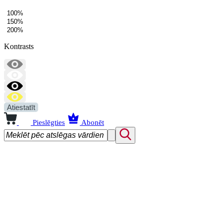
100%
150%
200%
Kontrasts
Atiestatīt
Pieslēgties
Abonēt