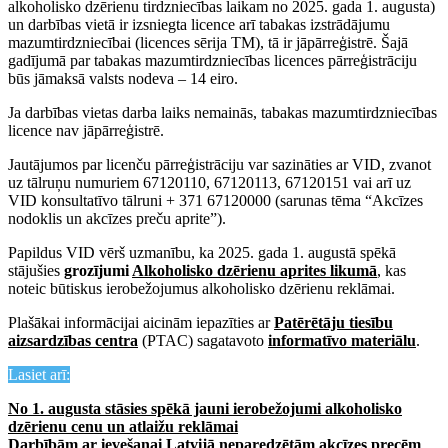
alkoholisko dzērienu tirdzniecības laikam no 2025. gada 1. augusta)
un darbības vietā ir izsniegta licence arī tabakas izstrādājumu
mazumtirdzniecībai (licences sērija TM), tā ir jāpārreģistrē. Šajā
gadījumā par tabakas mazumtirdzniecības licences pārreģistrāciju
būs jāmaksā valsts nodeva – 14 eiro.
Ja darbības vietas darba laiks nemainās, tabakas mazumtirdzniecības
licence nav jāpārreģistrē.
Jautājumos par licenču pārreģistrāciju var sazināties ar VID, zvanot
uz tālruņu numuriem 67120110, 67120113, 67120151 vai arī uz
VID konsultatīvo tālruni + 371 67120000 (sarunas tēma “Akcīzes
nodoklis un akcīzes preču aprite”).
Papildus VID vērš uzmanību, ka 2025. gada 1. augustā spēkā
stājušies
grozījumi
Alkoholisko dzērienu aprites likumā
, kas
noteic būtiskus ierobežojumus alkoholisko dzērienu reklāmai.
Plašākai informācijai aicinām iepazīties ar
Patērētāju tiesību
aizsardzības centra
(PTAC) sagatavoto
informatīvo materiālu
.
Lasiet arī:
No 1. augusta stāsies spēkā jauni ierobežojumi alkoholisko
dzērienu cenu un atlaižu reklāmai
Darbībām ar ievešanai Latvijā neparedzētām akcīzes precēm