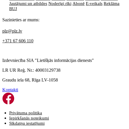
Jautājumi un atbildes
Noderīgi rīki
Abonē
E-veikals
Reklāma
BUJ
Sazinieties ar mums:
plz@plz.lv
+371 67 606 110
Izdevniecība SIA "Lietišķās informācijas dienests"
LR UR Reģ. Nr.: 40003129738
Graudu iela 68, Rīga LV-1058
Kontakti
Privātuma politika
Iepirkšanās noteikumi
Sīkdatņu iestatījumi