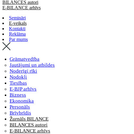
BILANCES autori
E-BILANCE arhīvs
Semināri
E-veikals
Kontakti
Reklāma
Par mums
Grāmatvedība
Jautājumi un atbildes
Noderīgi rīki
Nodokļi
Tiesības
E-BJP arhīvs
Bizness
Ekonomika
Personāls
Brīvbrīdis
Žurnāls BILANCE
BILANCES autori
E-BILANCE arhīvs