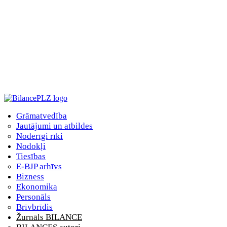
Grāmatvedība
Jautājumi un atbildes
Noderīgi rīki
Nodokļi
Tiesības
E-BJP arhīvs
Bizness
Ekonomika
Personāls
Brīvbrīdis
Žurnāls BILANCE