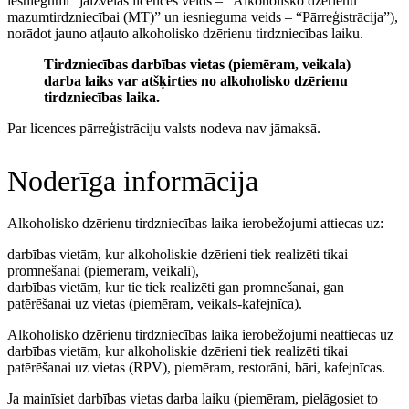
iesniegumi” jāizvēlas licences veids – “Alkoholisko dzērienu
mazumtirdzniecībai (MT)” un iesnieguma veids – “Pārreģistrācija”),
norādot jauno atļauto alkoholisko dzērienu tirdzniecības laiku.
Tirdzniecības darbības vietas (piemēram, veikala)
darba laiks var atšķirties no alkoholisko dzērienu
tirdzniecības laika.
Par licences pārreģistrāciju valsts nodeva nav jāmaksā.
Noderīga informācija
Alkoholisko dzērienu tirdzniecības laika ierobežojumi attiecas uz:
darbības vietām, kur alkoholiskie dzērieni tiek realizēti tikai
promnešanai (piemēram, veikali),
darbības vietām, kur tie tiek realizēti gan promnešanai, gan
patērēšanai uz vietas (piemēram, veikals-kafejnīca).
Alkoholisko dzērienu tirdzniecības laika ierobežojumi neattiecas uz
darbības vietām, kur alkoholiskie dzērieni tiek realizēti tikai
patērēšanai uz vietas (RPV), piemēram, restorāni, bāri, kafejnīcas.
Ja mainīsiet darbības vietas darba laiku (piemēram, pielāgosiet to