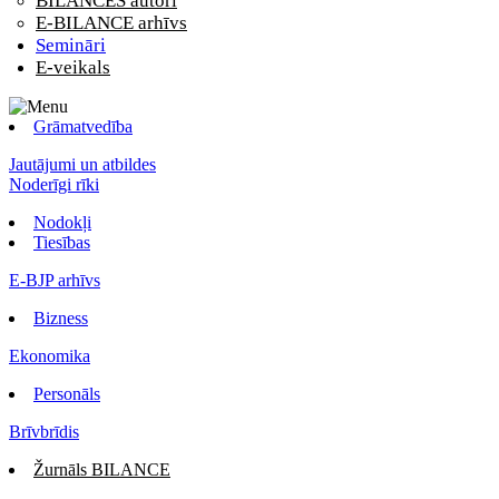
BILANCES autori
E-BILANCE arhīvs
Semināri
E-veikals
Grāmatvedība
Jautājumi un atbildes
Noderīgi rīki
Nodokļi
Tiesības
E-BJP arhīvs
Bizness
Ekonomika
Personāls
Brīvbrīdis
Žurnāls BILANCE