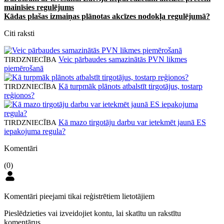
mainīsies regulējums
Kādas plašas izmaiņas plānotas akcīzes nodokļa regulējumā?
Citi raksti
Veic pārbaudes samazinātās PVN likmes
TIRDZNIECĪBA
piemērošanā
Kā turpmāk plānots atbalstīt tirgotājus, tostarp
TIRDZNIECĪBA
reģionos?
Kā mazo tirgotāju darbu var ietekmēt jaunā ES
TIRDZNIECĪBA
iepakojuma regula?
Komentāri
(0)
Komentāri pieejami tikai reģistrētiem lietotājiem
Pieslēdzieties vai izveidojiet kontu, lai skatītu un rakstītu
komentārus.