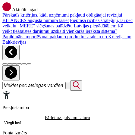
Aktuāli tagad
Pārskatīs kritērijus, kādi uzņēmumi pakļauti obligātajai revīzijai
BILANCES augusta numurā lasiet
Pieprasa rīcības stratēģiju, lai pēc
veikalu "MERE" slēgšanas palīdzētu Latvijas piegādātājiem
Kā
veikt tiešsaistes darījumu uzskaiti vienkāršā ieraksta sistēmā?
Papildināts importēšanai pakļauto produktu sarakstu no Krievijas un
Baltkrievijas
Piekļūstamība
Pāriet uz galveno saturu
Viegli lasīt
Fonta izmērs