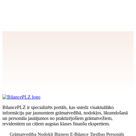
Apstiprināt
>
privātuma politikai
BilancePLZ ir specializēts portāls, kas sniedz visaktuālāko
informāciju par jaunumiem grāmatvedībā, nodokļos, likumdošanā
un personāla jautājumos no praktizējošiem grāmatvežiem,
revidentiem un citiem augstas klases finanšu ekspertiem.
Grāmatvedība
Nodokļi
Bizness
E-Bilance
Tiesības
Personāls