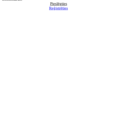
Pieslēgties
Reģistrēties
BILANCES augusta numurā
Pārskatīs kritērijus, kādi
lasiet
uzņēmumi pakļauti obligātajai
revīzijai
Pieprasa rīcības stratēģiju, lai pēc
Kā veikt tiešsaistes darījumu
veikalu "MERE" slēgšanas
uzskaiti vienkāršā ieraksta
palīdzētu Latvijas piegādātājiem
sistēmā?