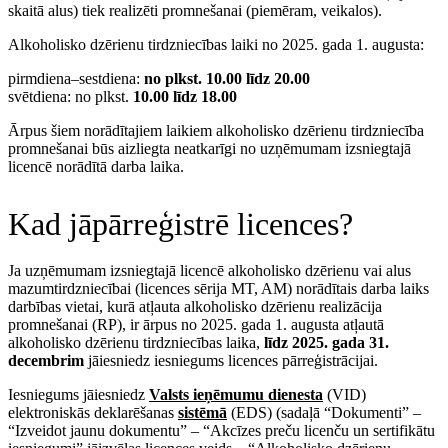
skaitā alus) tiek realizēti promnešanai (piemēram, veikalos).
Alkoholisko dzērienu tirdzniecības laiki no 2025. gada 1. augusta:
pirmdiena–sestdiena:
no plkst. 10.00 līdz 20.00
svētdiena: no plkst.
10.00 līdz 18.00
Ārpus šiem norādītajiem laikiem alkoholisko dzērienu tirdzniecība
promnešanai būs aizliegta neatkarīgi no uzņēmumam izsniegtajā
licencē norādītā darba laika.
Kad jāpārreģistrē licences?
Ja uzņēmumam izsniegtajā licencē alkoholisko dzērienu vai alus
mazumtirdzniecībai (licences sērija MT, AM) norādītais darba laiks
darbības vietai, kurā atļauta alkoholisko dzērienu realizācija
promnešanai (RP), ir ārpus no 2025. gada 1. augusta atļautā
alkoholisko dzērienu tirdzniecības laika,
līdz 2025. gada 31.
decembrim
jāiesniedz iesniegums licences pārreģistrācijai.
Iesniegums jāiesniedz
Valsts ieņēmumu dienesta
(VID)
elektroniskās deklarēšanas
sistēmā
(EDS) (sadaļā “Dokumenti” –
“Izveidot jaunu dokumentu” – “Akcīzes preču licenču un sertifikātu