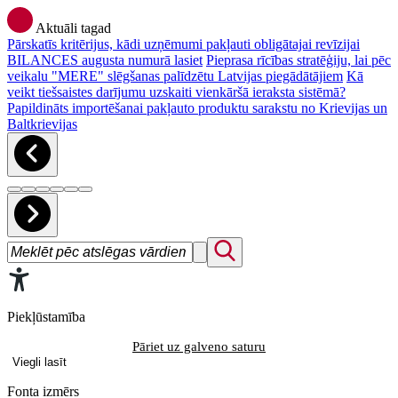
Aktuāli tagad
Pārskatīs kritērijus, kādi uzņēmumi pakļauti obligātajai revīzijai
BILANCES augusta numurā lasiet
Pieprasa rīcības stratēģiju, lai pēc
veikalu "MERE" slēgšanas palīdzētu Latvijas piegādātājiem
Kā
veikt tiešsaistes darījumu uzskaiti vienkāršā ieraksta sistēmā?
Papildināts importēšanai pakļauto produktu sarakstu no Krievijas un
Baltkrievijas
Piekļūstamība
Pāriet uz galveno saturu
Viegli lasīt
Fonta izmērs