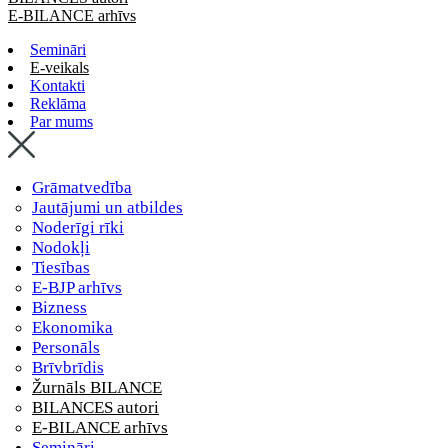
E-BILANCE arhīvs
Semināri
E-veikals
Kontakti
Reklāma
Par mums
Grāmatvedība
Jautājumi un atbildes
Noderīgi rīki
Nodokļi
Tiesības
E-BJP arhīvs
Bizness
Ekonomika
Personāls
Brīvbrīdis
Žurnāls BILANCE
BILANCES autori
E-BILANCE arhīvs
Semināri