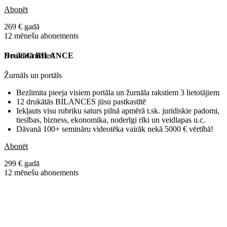
Abonēt
269 € gadā
12 mēnešu abonements
No 28 € mēnesī
Drukātā BILANCE
Žurnāls un portāls
Bezlimita pieeja visiem portāla un žurnāla rakstiem 3 lietotājiem
12 drukātās BILANCES jūsu pastkastītē
Iekļauts visu rubriku saturs pilnā apmērā t.sk. juridiskie padomi,
tiesības, bizness, ekonomika, noderīgi rīki un veidlapas u.c.
Dāvanā 100+ semināru videotēka vairāk nekā 5000 € vērtībā!
Abonēt
299 € gadā
12 mēnešu abonements