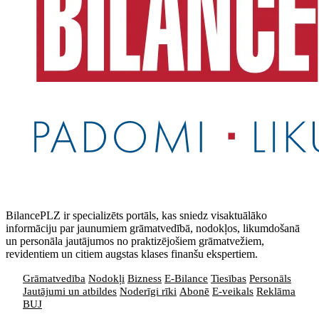
BilancePLZ ir specializēts portāls, kas sniedz visaktuālāko
informāciju par jaunumiem grāmatvedībā, nodokļos, likumdošanā
un personāla jautājumos no praktizējošiem grāmatvežiem,
revidentiem un citiem augstas klases finanšu ekspertiem.
Grāmatvedība
Nodokļi
Bizness
E-Bilance
Tiesības
Personāls
Jautājumi un atbildes
Noderīgi rīki
Abonē
E-veikals
Reklāma
BUJ