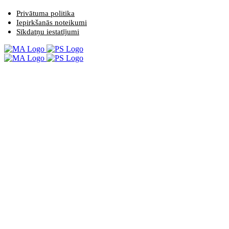
Privātuma politika
Iepirkšanās noteikumi
Sīkdatņu iestatījumi