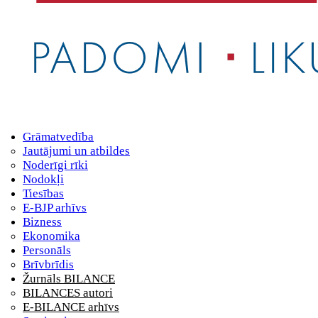
Grāmatvedība
Jautājumi un atbildes
Noderīgi rīki
Nodokļi
Tiesības
E-BJP arhīvs
Bizness
Ekonomika
Personāls
Brīvbrīdis
Žurnāls BILANCE
BILANCES autori
E-BILANCE arhīvs