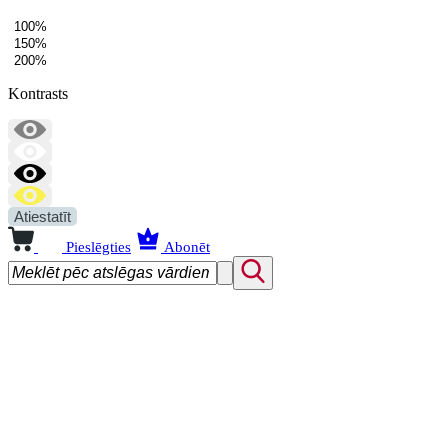
100%
150%
200%
Kontrasts
Atiestatīt
Pieslēgties
Abonēt