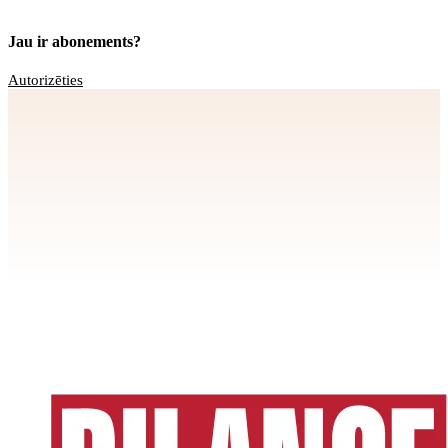
Jau ir abonements?
Autorizēties
Apstiprināt
>
privātuma politikai