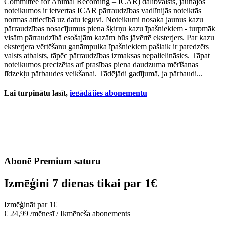
Committee for Animal Recording – ICAR) dalībvalsts, jaunajos
noteikumos ir ietvertas ICAR pārraudzības vadlīnijās noteiktās
normas attiecībā uz datu ieguvi. Noteikumi nosaka jaunus kazu
pārraudzības nosacījumus piena šķirņu kazu īpašniekiem - turpmāk
visām pārraudzībā esošajām kazām būs jāvērtē eksterjers. Par kazu
eksterjera vērtēšanu ganāmpulka īpašniekiem pašlaik ir paredzēts
valsts atbalsts, tāpēc pārraudzības izmaksas nepalielināsies. Tāpat
noteikumos precizētas arī prasības piena daudzuma mērīšanas
līdzekļu pārbaudes veikšanai. Tādējādi gadījumā, ja pārbaudi...
Lai turpinātu lasīt,
iegādājies abonementu
Abonē Premium saturu
Izmēģini 7 dienas tikai par
1€
Izmēģināt par 1€
€ 24,99 /mēnesī / Ikmēneša abonements