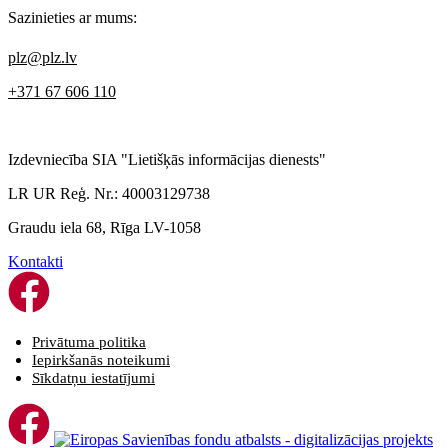
Sazinieties ar mums:
plz@plz.lv
+371 67 606 110
Izdevniecība SIA "Lietišķās informācijas dienests"
LR UR Reģ. Nr.: 40003129738
Graudu iela 68, Rīga LV-1058
Kontakti
Privātuma politika
Iepirkšanās noteikumi
Sīkdatņu iestatījumi