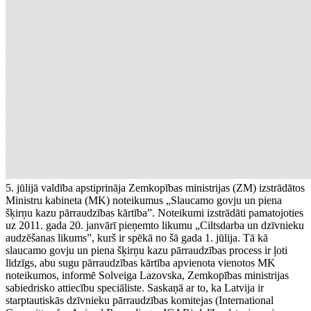
5. jūlijā valdība apstiprināja Zemkopības ministrijas (ZM) izstrādātos
Ministru kabineta (MK) noteikumus „Slaucamo govju un piena
šķirņu kazu pārraudzības kārtība”. Noteikumi izstrādāti pamatojoties
uz 2011. gada 20. janvārī pieņemto likumu „Ciltsdarba un dzīvnieku
audzēšanas likums”, kurš ir spēkā no šā gada 1. jūlija. Tā kā
slaucamo govju un piena šķirņu kazu pārraudzības process ir ļoti
līdzīgs, abu sugu pārraudzības kārtība apvienota vienotos MK
noteikumos, informē Solveiga Lazovska, Zemkopības ministrijas
sabiedrisko attiecību speciāliste. Saskaņā ar to, ka Latvija ir
starptautiskās dzīvnieku pārraudzības komitejas (International