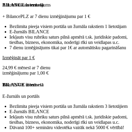
Automātiskais maksājums
BILANCE internetā
+ BilancePLZ ar 7 dienu izmēģinājumu par
1 €
Bezlimita pieeja visiem portāla un žurnāla rakstiem 1 lietotājam
E-žurnāls BILANCE
Iekļauts visu rubriku saturs pilnā apmērā t.sk. juridiskie padomi,
tiesības, bizness, ekonomika, noderīgi rīki un veidlapas u.c.
7 dienu izmēģinājums tikai par 1€ ar automātisku pagarināšanu
Izmēģināt par 1 €
24,99 € mēnesī ar 7 dienu
izmēģinājumu par 1,00 €
Tikai 0,74 € dienā
BILANCE internetā
E-žurnāls un portāls
Bezlimita pieeja visiem portāla un žurnāla rakstiem 3 lietotājiem
E-žurnāls BILANCE
Iekļauts visu rubriku saturs pilnā apmērā t.sk. juridiskie padomi,
tiesības, bizness, ekonomika, noderīgi rīki un veidlapas u.c.
Dāvanā 100+ semināru videotēka vairāk nekā 5000 € vērtībā!