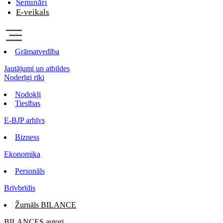
Semināri
E-veikals
Grāmatvedība
Jautājumi un atbildes
Noderīgi rīki
Nodokļi
Tiesības
E-BJP arhīvs
Bizness
Ekonomika
Personāls
Brīvbrīdis
Žurnāls BILANCE
BILANCES autori