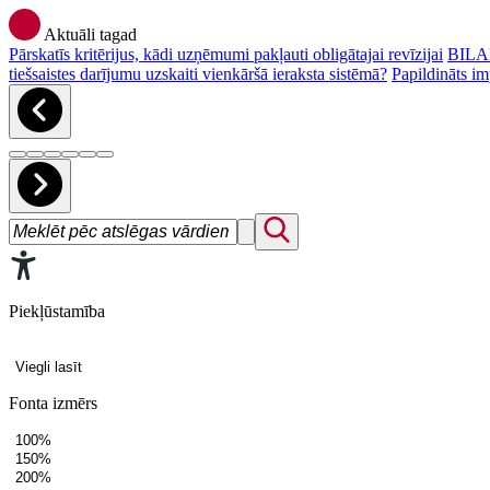
Aktuāli tagad
Pārskatīs kritērijus, kādi uzņēmumi pakļauti obligātajai revīzijai
BILAN
tiešsaistes darījumu uzskaiti vienkāršā ieraksta sistēmā?
Papildināts im
Piekļūstamība
Viegli lasīt
Fonta izmērs
100%
150%
200%