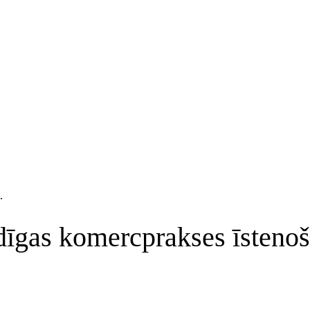
.
dīgas komercprakses īstenoš