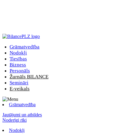
Grāmatvedība
Nodokļi
Tiesības
Bizness
Personāls
Žurnāls BILANCE
Semināri
E-veikals
Grāmatvedība
Jautājumi un atbildes
Noderīgi rīki
Nodokļi