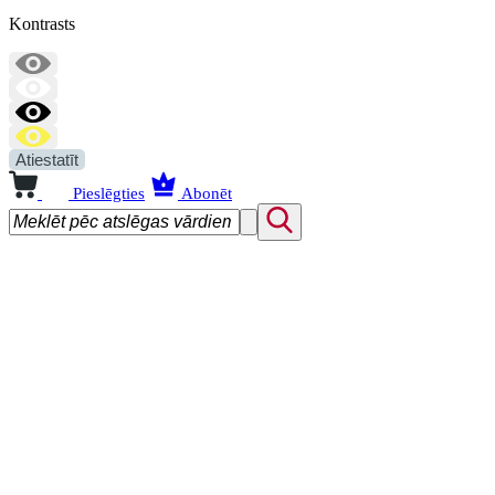
Kontrasts
Atiestatīt
Pieslēgties
Abonēt