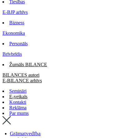
Tiesības
E-BJP arhīvs
Bizness
Ekonomika
Personāls
Brīvbrīdis
Žurnāls BILANCE
BILANCES autori
E-BILANCE arhīvs
Semināri
E-veikals
Kontakti
Reklāma
Par mums
Grāmatvedība