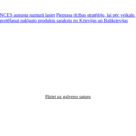
CES augusta numurā lasiet
Pieprasa rīcības stratēģiju, lai pēc veik
portēšanai pakļauto produktu sarakstu no Krievijas un Baltkrievijas
Pāriet uz galveno saturu