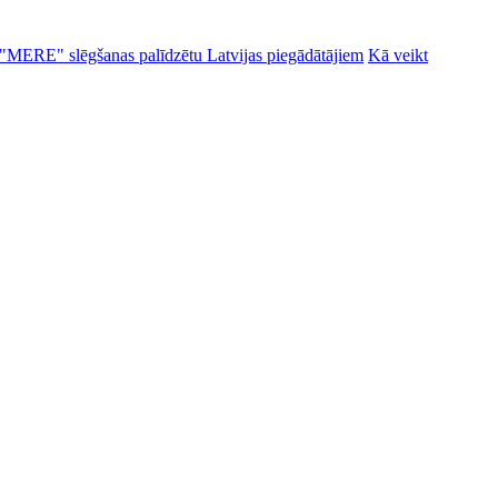
alu "MERE" slēgšanas palīdzētu Latvijas piegādātājiem
Kā veikt