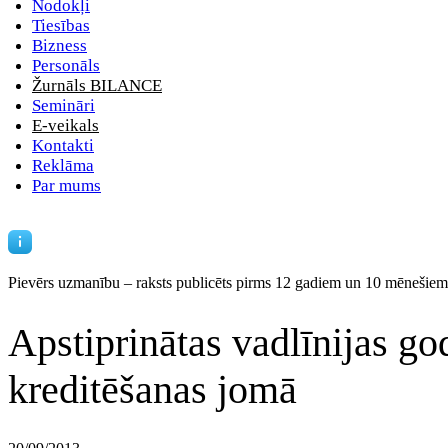
Nodokļi
Tiesības
Bizness
Personāls
Žurnāls BILANCE
Semināri
E-veikals
Kontakti
Reklāma
Par mums
Pievērs uzmanību – raksts publicēts
pirms 12 gadiem un 10 mēnešiem
Apstiprinātas vadlīnijas go
kreditēšanas jomā