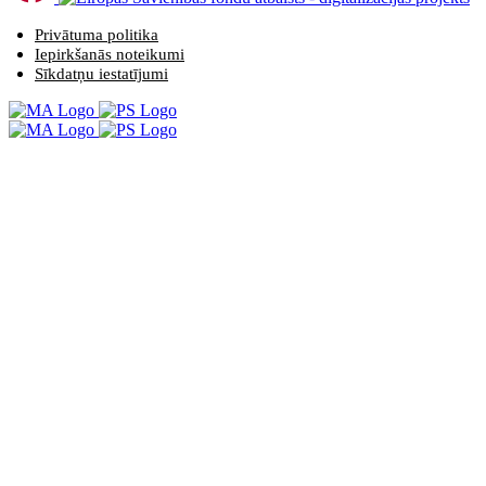
Privātuma politika
Iepirkšanās noteikumi
Sīkdatņu iestatījumi