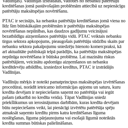
Vadlīnijas). Vadlīnijas izstrādātas, vadoties no nebanku patērētāju
kreditēšanas jomā pastāvošajām problēmām attiecībā uz nepienācīgu
patērētāju maksātspējas novērtēšanu.
PTAC ir secinājis, ka nebanku patērētāju kreditēšanas jomā viena no
līdz šim būtiskākajām problēmām ir patērētāju maksātspējas
novērtēšanas nepilnības, kas daudzos gadījumu veicinājusi
bezatbildīgu aizņemšanos patērētāju vidū. PTAC veiktais nebanku
tirgus sektora apkopojums, pieaugošais patērētāju sūdzību skaits par
nebanku sektora pakalpojumu sniedzēju īstenoto komercpraksi, kā
arī aktualitāte publiskajā telpā parādījis, ka patērētāju maksātspējas
nepilnīga novērtēšana ir būtiska problēma. Lai mazinātu riskus
patērētājiem, veicinātu apdomīgu aizņemšanos un nebanku
kredītdevēju atbildību, izsniedzot kredītus, PTAC ir izstrādājis
Vadlīnijas.
Vadlīniju mērķis ir noteikt pamatprincipus maksātspējas izvērtēšanas
procedūrai, norādīt ieteicamo informācijas apjomu un saturu, kuru
kredīta devējam ir nepieciešams saņemt no patērētāja vai iegūt
pašam (atkarībā no kredīta veida). Tāpat Vadlīnijas sniedz
priekšlikumus un ierosinājumus darbībām, kuras kredīta devējam
būtu nepieciešams veikt, lai pienācīgi izvērtētu patērētāja spēju
atmaksāt saņemto kredītu pirms katra kreditēšanas līguma
noslēgšanas, līguma pārjaunojuma vai esošajā līgumā noteiktās
kredīta summas būtiskas palielināšanas.