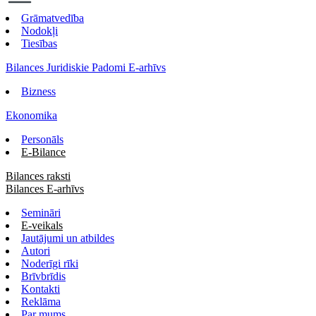
Grāmatvedība
Nodokļi
Tiesības
Bilances Juridiskie Padomi E-arhīvs
Bizness
Ekonomika
Personāls
E-Bilance
Bilances raksti
Bilances E-arhīvs
Semināri
E-veikals
Jautājumi un atbildes
Autori
Noderīgi rīki
Brīvbrīdis
Kontakti
Reklāma
Par mums