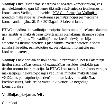
Vadlīnijas tika izstrādātas sadarbībā ar nozares komersantiem, kas
gan elektroniski, gan klātienes tikšanās reizē sniedza ieteikumus un
komentārus Vadlīniju pilnveidei.
PTAC informē, ka Vadlīnijās
norādīto maksātspējas izvērtēšanas pamatprincipu piemērošana
komersantiem jāuzsāk līdz 2013.gada 31.decembrim
.
PTAC atgādina, ka vadlīniju apstiprināšanas un publicēšanas datums
nav saistīts ar maksātspējas izvērtēšanas pienākuma stāšanos spēkā
datumu - arī pirms šīm vadlīnijām uz kredīta devējiem bija
attiecināms likumā noteiktais pienākums izvērtēt patērētāja spēju
atmaksāt kredītu, pamatojoties uz pietiekamu informāciju par
konkrēto patērētāju.
Vadlīnijas nav oficiāla tiesību normu interpretācija, bet ir Patērētāju
tiesību aizsardzības centra kā uzraudzības iestādes viedoklis par
tiesību normu interpretāciju. Ja PTAC konstatēs, ka kreditors vērtējis
maksātspēju, neievērojot šajās vadlīnijās minētos maksātspējas
vērtēšanas pamatprincipus (ienākumu un izdevumu attiecība,
kredītvēsture), šāda rīcība varētu tikt vērtēta kā negodīga
komercprakse.
Vadlīnijas pieejamas
šeit
.
Citi raksti