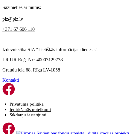
Sazinieties ar mums:
plz@plz.lv
+371 67 606 110
Izdevniecība SIA "Lietišķās informācijas dienests"
LR UR Reģ. Nr.: 40003129738
Graudu iela 68, Rīga LV-1058
Kontakti
Privātuma politika
Iepirkšanās noteikumi
Sīkdatņu iestatījumi