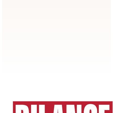
Apstiprināt
>
privātuma politikai