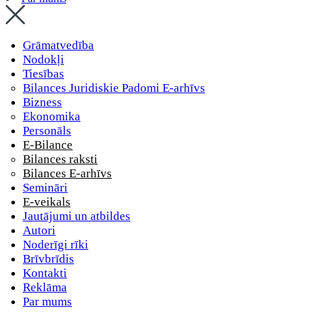
Grāmatvedība
Nodokļi
Tiesības
Bilances Juridiskie Padomi E-arhīvs
Bizness
Ekonomika
Personāls
E-Bilance
Bilances raksti
Bilances E-arhīvs
Semināri
E-veikals
Jautājumi un atbildes
Autori
Noderīgi rīki
Brīvbrīdis
Kontakti
Reklāma
Par mums