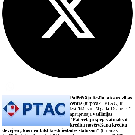
Patērētāju tiesību aizsardzības
centrs
(turpmāk - PTAC) ir
izstrādājis un šī gada 16.augustā
apstiprināja
vadlīnijas
"Patērētāju spējas atmaksāt
kredītu novērtēšana kredītu
devējiem, kas neatbilst kredītiestādes statusam"
(turpmāk -