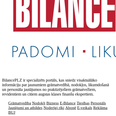
BilancePLZ ir specializēts portāls, kas sniedz visaktuālāko
informāciju par jaunumiem grāmatvedībā, nodokļos, likumdošanā
un personāla jautājumos no praktizējošiem grāmatvežiem,
revidentiem un citiem augstas klases finanšu ekspertiem.
Grāmatvedība
Nodokļi
Bizness
E-Bilance
Tiesības
Personāls
Jautājumi un atbildes
Noderīgi rīki
Abonē
E-veikals
Reklāma
BUJ