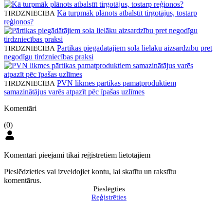
Kā turpmāk plānots atbalstīt tirgotājus, tostarp
TIRDZNIECĪBA
reģionos?
Pārtikas piegādātājiem sola lielāku aizsardzību pret
TIRDZNIECĪBA
negodīgu tirdzniecības praksi
PVN likmes pārtikas pamatproduktiem
TIRDZNIECĪBA
samazinātājus varēs atpazīt pēc īpašas uzlīmes
Komentāri
(0)
Komentāri pieejami tikai reģistrētiem lietotājiem
Pieslēdzieties vai izveidojiet kontu, lai skatītu un rakstītu
komentārus.
Pieslēgties
Reģistrēties