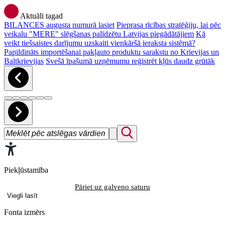
Aktuāli tagad
BILANCES augusta numurā lasiet
Pieprasa rīcības stratēģiju, lai pēc
veikalu "MERE" slēgšanas palīdzētu Latvijas piegādātājiem
Kā
veikt tiešsaistes darījumu uzskaiti vienkāršā ieraksta sistēmā?
Papildināts importēšanai pakļauto produktu sarakstu no Krievijas un
Baltkrievijas
Svešā īpašumā uzņēmumu reģistrēt kļūs daudz grūtāk
Piekļūstamība
Pāriet uz galveno saturu
Viegli lasīt
Fonta izmērs