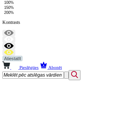
100%
150%
200%
Kontrasts
Atiestatīt
Pieslēgties
Abonēt