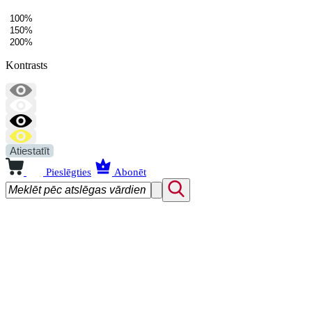
100%
150%
200%
Kontrasts
Atiestatīt
Pieslēgties
Abonēt