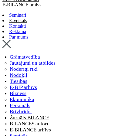
E-BILANCE arhīvs
Semināri
E-veikals
Kontakti
Reklāma
Par mums
Grāmatvedība
Jautājumi un atbildes
Noderīgi rīki
Nodokļi
Tiesības
E-BJP arhīvs
Bizness
Ekonomika
Personāls
Brīvbrīdis
Žurnāls BILANCE
BILANCES autori
E-BILANCE arhīvs
Semināri