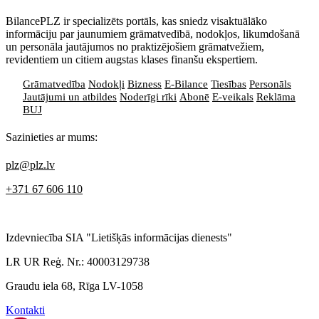
BilancePLZ ir specializēts portāls, kas sniedz visaktuālāko
informāciju par jaunumiem grāmatvedībā, nodokļos, likumdošanā
un personāla jautājumos no praktizējošiem grāmatvežiem,
revidentiem un citiem augstas klases finanšu ekspertiem.
Grāmatvedība
Nodokļi
Bizness
E-Bilance
Tiesības
Personāls
Jautājumi un atbildes
Noderīgi rīki
Abonē
E-veikals
Reklāma
BUJ
Sazinieties ar mums:
plz@plz.lv
+371 67 606 110
Izdevniecība SIA "Lietišķās informācijas dienests"
LR UR Reģ. Nr.: 40003129738
Graudu iela 68, Rīga LV-1058
Kontakti