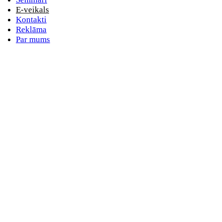
E-veikals
Kontakti
Reklāma
Par mums
E-pasta adrese
Nav norādīts e-pasts
Parole
Nav norādīta parole
Aizmirsta parole
vai
Pieslēdzieties ar