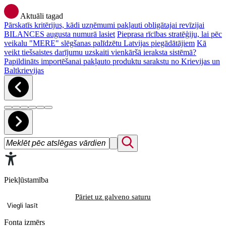
Aktuāli tagad
Pārskatīs kritērijus, kādi uzņēmumi pakļauti obligātajai revīzijai
BILANCES augusta numurā lasiet
Pieprasa rīcības stratēģiju, lai pēc
veikalu "MERE" slēgšanas palīdzētu Latvijas piegādātājiem
Kā
veikt tiešsaistes darījumu uzskaiti vienkāršā ieraksta sistēmā?
Papildināts importēšanai pakļauto produktu sarakstu no Krievijas un
Baltkrievijas
Piekļūstamība
Pāriet uz galveno saturu
Viegli lasīt
Fonta izmērs