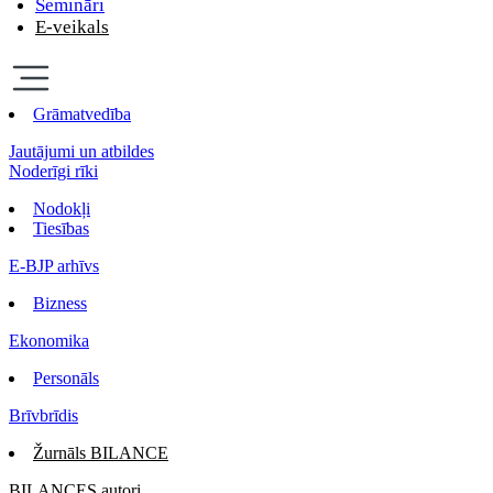
Semināri
E-veikals
Grāmatvedība
Jautājumi un atbildes
Noderīgi rīki
Nodokļi
Tiesības
E-BJP arhīvs
Bizness
Ekonomika
Personāls
Brīvbrīdis
Žurnāls BILANCE
BILANCES autori