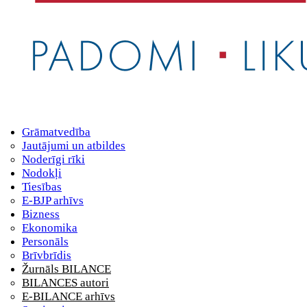
Grāmatvedība
Jautājumi un atbildes
Noderīgi rīki
Nodokļi
Tiesības
E-BJP arhīvs
Bizness
Ekonomika
Personāls
Brīvbrīdis
Žurnāls BILANCE
BILANCES autori
E-BILANCE arhīvs