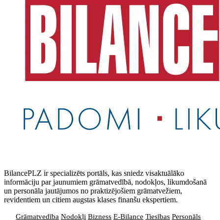
BilancePLZ ir specializēts portāls, kas sniedz visaktuālāko
informāciju par jaunumiem grāmatvedībā, nodokļos, likumdošanā
un personāla jautājumos no praktizējošiem grāmatvežiem,
revidentiem un citiem augstas klases finanšu ekspertiem.
Grāmatvedība
Nodokļi
Bizness
E-Bilance
Tiesības
Personāls