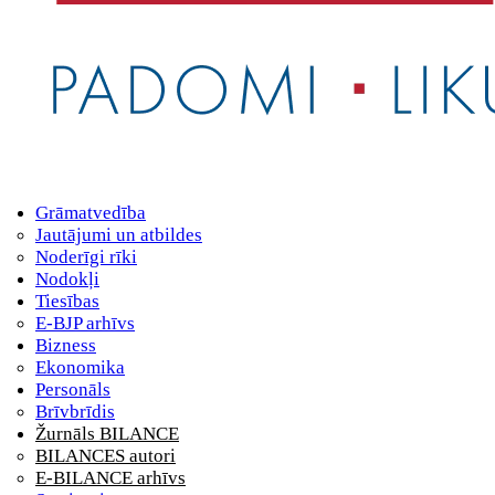
Grāmatvedība
Jautājumi un atbildes
Noderīgi rīki
Nodokļi
Tiesības
E-BJP arhīvs
Bizness
Ekonomika
Personāls
Brīvbrīdis
Žurnāls BILANCE
BILANCES autori
E-BILANCE arhīvs