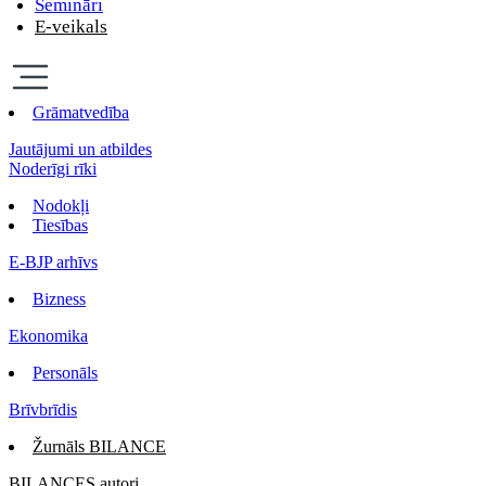
Semināri
E-veikals
Grāmatvedība
Jautājumi un atbildes
Noderīgi rīki
Nodokļi
Tiesības
E-BJP arhīvs
Bizness
Ekonomika
Personāls
Brīvbrīdis
Žurnāls BILANCE
BILANCES autori