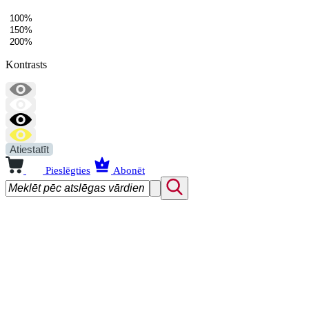
100%
150%
200%
Kontrasts
Atiestatīt
Pieslēgties
Abonēt