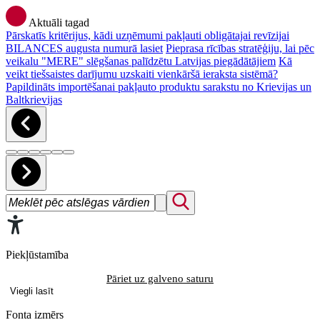
Aktuāli tagad
Pārskatīs kritērijus, kādi uzņēmumi pakļauti obligātajai revīzijai
BILANCES augusta numurā lasiet
Pieprasa rīcības stratēģiju, lai pēc
veikalu "MERE" slēgšanas palīdzētu Latvijas piegādātājiem
Kā
veikt tiešsaistes darījumu uzskaiti vienkāršā ieraksta sistēmā?
Papildināts importēšanai pakļauto produktu sarakstu no Krievijas un
Baltkrievijas
Piekļūstamība
Pāriet uz galveno saturu
Viegli lasīt
Fonta izmērs