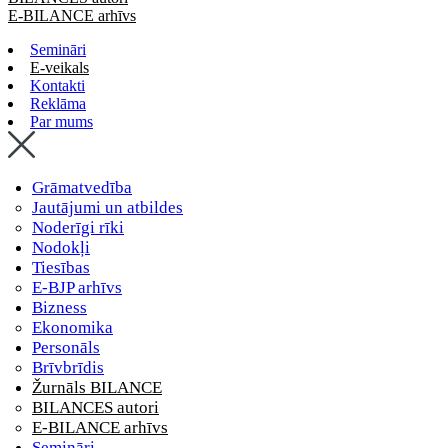
E-BILANCE arhīvs
Semināri
E-veikals
Kontakti
Reklāma
Par mums
Grāmatvedība
Jautājumi un atbildes
Noderīgi rīki
Nodokļi
Tiesības
E-BJP arhīvs
Bizness
Ekonomika
Personāls
Brīvbrīdis
Žurnāls BILANCE
BILANCES autori
E-BILANCE arhīvs
Semināri