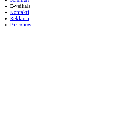
E-veikals
Kontakti
Reklāma
Par mums
E-pasta adrese
Nav norādīts e-pasts
Parole
Nav norādīta parole
Aizmirsta parole
vai
Pieslēdzieties ar