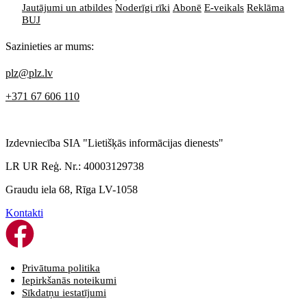
Jautājumi un atbildes
Noderīgi rīki
Abonē
E-veikals
Reklāma
BUJ
Sazinieties ar mums:
plz@plz.lv
+371 67 606 110
Izdevniecība SIA "Lietišķās informācijas dienests"
LR UR Reģ. Nr.: 40003129738
Graudu iela 68, Rīga LV-1058
Kontakti
Privātuma politika
Iepirkšanās noteikumi
Sīkdatņu iestatījumi