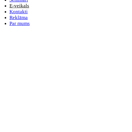
E-veikals
Kontakti
Reklāma
Par mums
E-pasta adrese
Nav norādīts e-pasts
Parole
Nav norādīta parole
Aizmirsta parole
vai
Pieslēdzieties ar