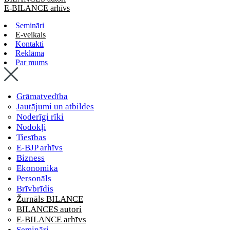
E-BILANCE arhīvs
Semināri
E-veikals
Kontakti
Reklāma
Par mums
Grāmatvedība
Jautājumi un atbildes
Noderīgi rīki
Nodokļi
Tiesības
E-BJP arhīvs
Bizness
Ekonomika
Personāls
Brīvbrīdis
Žurnāls BILANCE
BILANCES autori
E-BILANCE arhīvs
Semināri