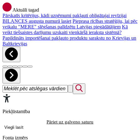
Aktuāli tagad
Pārskatīs kritērijus, kādi uzņēmumi pakļauti obligātajai revīzijai
BILANCES augusta numurā lasiet
Pieprasa rīcības stratēģiju, lai pēc
veikalu "MERE" slēgšanas palīdzētu Latvijas piegādātājiem
Kā
veikt tiešsaistes darījumu uzskaiti vienkāršā ieraksta sistēmā?
Papildināts importēšanai pakļauto produktu sarakstu no Krievijas un
Baltkrievijas
Piekļūstamība
Pāriet uz galveno saturu
Viegli lasīt
Fonta izmērs