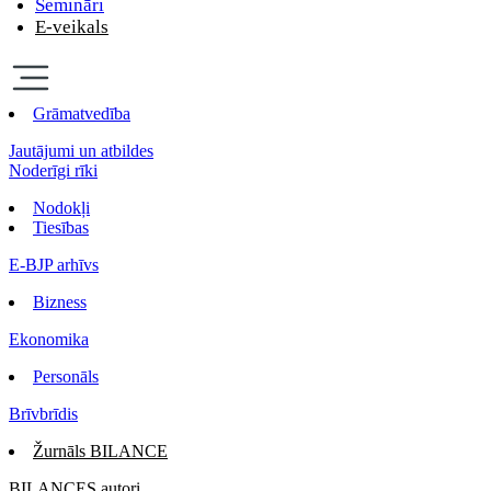
Semināri
E-veikals
Grāmatvedība
Jautājumi un atbildes
Noderīgi rīki
Nodokļi
Tiesības
E-BJP arhīvs
Bizness
Ekonomika
Personāls
Brīvbrīdis
Žurnāls BILANCE
BILANCES autori