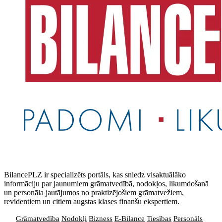
BilancePLZ ir specializēts portāls, kas sniedz visaktuālāko
informāciju par jaunumiem grāmatvedībā, nodokļos, likumdošanā
un personāla jautājumos no praktizējošiem grāmatvežiem,
revidentiem un citiem augstas klases finanšu ekspertiem.
Grāmatvedība
Nodokļi
Bizness
E-Bilance
Tiesības
Personāls