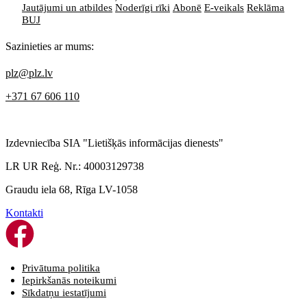
Jautājumi un atbildes
Noderīgi rīki
Abonē
E-veikals
Reklāma
BUJ
Sazinieties ar mums:
plz@plz.lv
+371 67 606 110
Izdevniecība SIA "Lietišķās informācijas dienests"
LR UR Reģ. Nr.: 40003129738
Graudu iela 68, Rīga LV-1058
Kontakti
Privātuma politika
Iepirkšanās noteikumi
Sīkdatņu iestatījumi