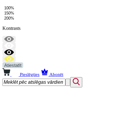
100%
150%
200%
Kontrasts
Atiestatīt
Pieslēgties
Abonēt