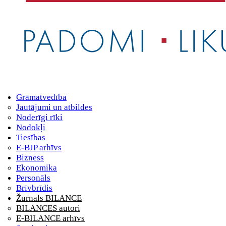
Grāmatvedība
Jautājumi un atbildes
Noderīgi rīki
Nodokļi
Tiesības
E-BJP arhīvs
Bizness
Ekonomika
Personāls
Brīvbrīdis
Žurnāls BILANCE
BILANCES autori
E-BILANCE arhīvs