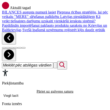
Aktuāli tagad
BILANCES augusta numurā lasiet
Pieprasa rīcības stratēģiju, lai pēc
veikalu "MERE" slēgšanas palīdzētu Latvijas piegādātājiem
Kā
veikt tiešsaistes darījumu uzskaiti vienkāršā ieraksta sistēmā?
Papildināts importēšanai pakļauto produktu sarakstu no Krievijas un
Baltkrievijas
Svešā īpašumā uzņēmumu reģistrēt kļūs daudz grūtāk
Piekļūstamība
Pāriet uz galveno saturu
Viegli lasīt
Fonta izmērs