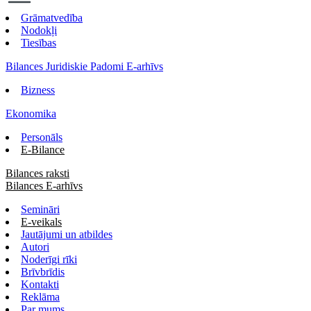
Grāmatvedība
Nodokļi
Tiesības
Bilances Juridiskie Padomi E-arhīvs
Bizness
Ekonomika
Personāls
E-Bilance
Bilances raksti
Bilances E-arhīvs
Semināri
E-veikals
Jautājumi un atbildes
Autori
Noderīgi rīki
Brīvbrīdis
Kontakti
Reklāma
Par mums