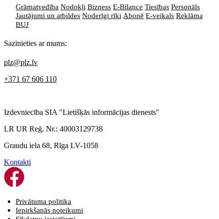
Grāmatvedība
Nodokļi
Bizness
E-Bilance
Tiesības
Personāls
Jautājumi un atbildes
Noderīgi rīki
Abonē
E-veikals
Reklāma
BUJ
Sazinieties ar mums:
plz@plz.lv
+371 67 606 110
Izdevniecība SIA "Lietišķās informācijas dienests"
LR UR Reģ. Nr.: 40003129738
Graudu iela 68, Rīga LV-1058
Kontakti
Privātuma politika
Iepirkšanās noteikumi