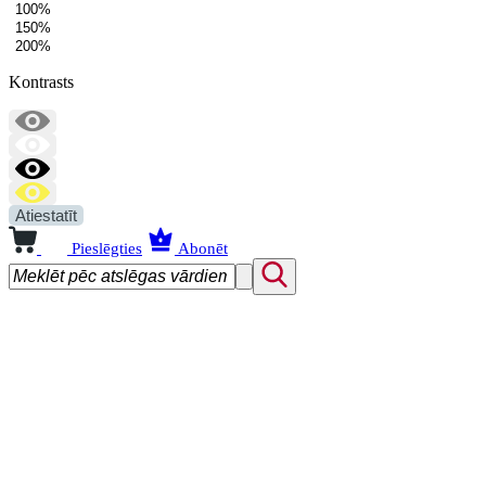
100%
150%
200%
Kontrasts
Atiestatīt
Pieslēgties
Abonēt