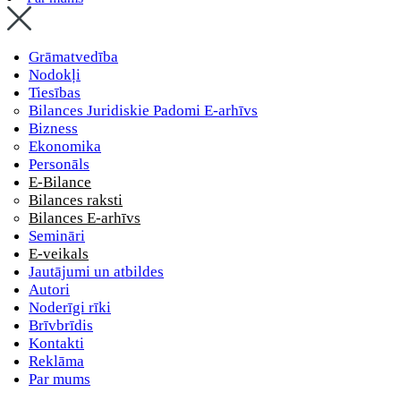
Grāmatvedība
Nodokļi
Tiesības
Bilances Juridiskie Padomi E-arhīvs
Bizness
Ekonomika
Personāls
E-Bilance
Bilances raksti
Bilances E-arhīvs
Semināri
E-veikals
Jautājumi un atbildes
Autori
Noderīgi rīki
Brīvbrīdis
Kontakti
Reklāma
Par mums