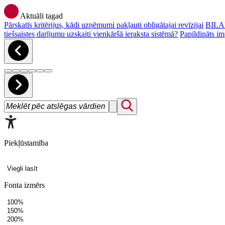
Aktuāli tagad
Pārskatīs kritērijus, kādi uzņēmumi pakļauti obligātajai revīzijai
BILAN
tiešsaistes darījumu uzskaiti vienkāršā ieraksta sistēmā?
Papildināts im
Piekļūstamība
Viegli lasīt
Fonta izmērs
100%
150%
200%