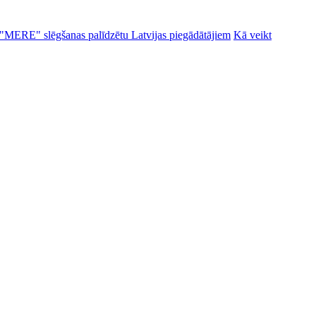
alu "MERE" slēgšanas palīdzētu Latvijas piegādātājiem
Kā veikt