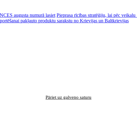
CES augusta numurā lasiet
Pieprasa rīcības stratēģiju, lai pēc veik
portēšanai pakļauto produktu sarakstu no Krievijas un Baltkrievijas
Pāriet uz galveno saturu