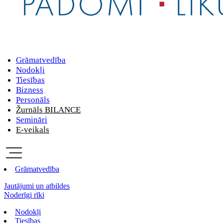
Grāmatvedība
Nodokļi
Tiesības
Bizness
Personāls
Žurnāls BILANCE
Semināri
E-veikals
Grāmatvedība
Jautājumi un atbildes
Noderīgi rīki
Nodokļi
Tiesības