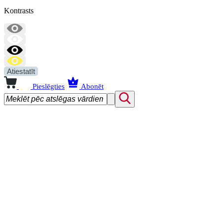
Kontrasts
Atiestatīt
Pieslēgties
Abonēt