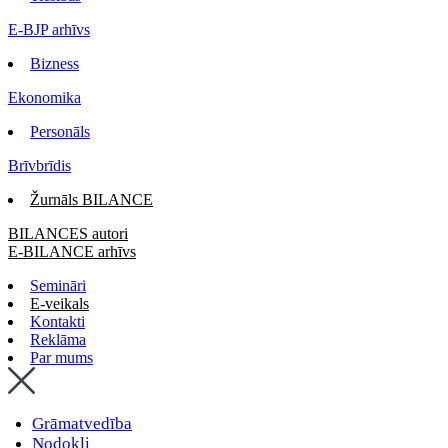
E-BJP arhīvs
Bizness
Ekonomika
Personāls
Brīvbrīdis
Žurnāls BILANCE
BILANCES autori
E-BILANCE arhīvs
Semināri
E-veikals
Kontakti
Reklāma
Par mums
Grāmatvedība
Nodokļi