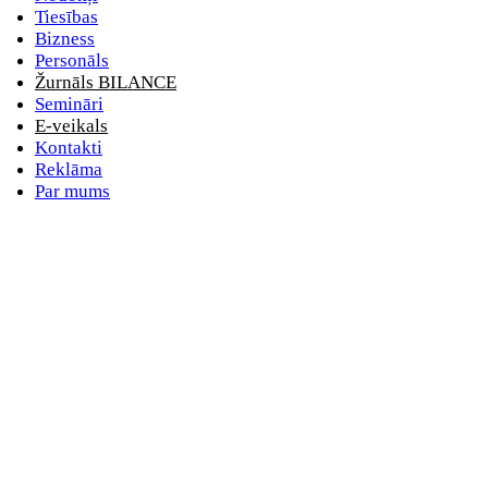
Tiesības
Bizness
Personāls
Žurnāls BILANCE
Semināri
E-veikals
Kontakti
Reklāma
Par mums
E-pasta adrese
Nav norādīts e-pasts
Parole
Nav norādīta parole
vai