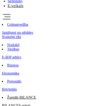
Semināri
E-veikals
Grāmatvedība
Jautājumi un atbildes
Noderīgi rīki
Nodokļi
Tiesības
E-BJP arhīvs
Bizness
Ekonomika
Personāls
Brīvbrīdis
Žurnāls BILANCE
BILANCES autori