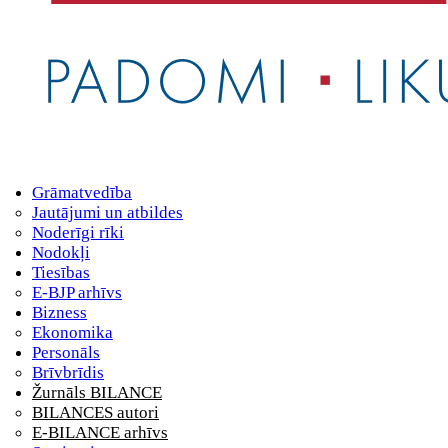
Grāmatvedība
Jautājumi un atbildes
Noderīgi rīki
Nodokļi
Tiesības
E-BJP arhīvs
Bizness
Ekonomika
Personāls
Brīvbrīdis
Žurnāls BILANCE
BILANCES autori
E-BILANCE arhīvs