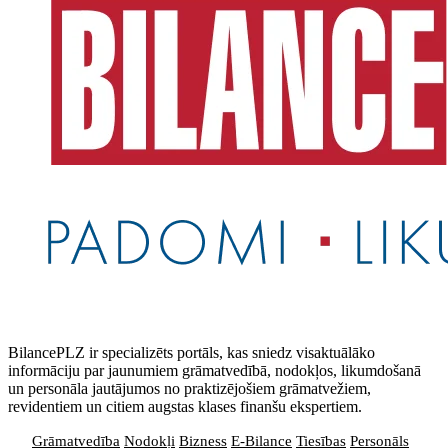
BilancePLZ ir specializēts portāls, kas sniedz visaktuālāko
informāciju par jaunumiem grāmatvedībā, nodokļos, likumdošanā
un personāla jautājumos no praktizējošiem grāmatvežiem,
revidentiem un citiem augstas klases finanšu ekspertiem.
Grāmatvedība
Nodokļi
Bizness
E-Bilance
Tiesības
Personāls