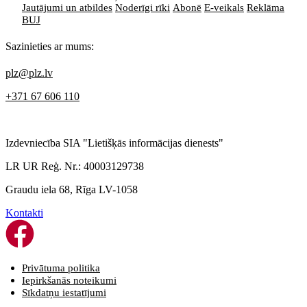
Jautājumi un atbildes
Noderīgi rīki
Abonē
E-veikals
Reklāma
BUJ
Sazinieties ar mums:
plz@plz.lv
+371 67 606 110
Izdevniecība SIA "Lietišķās informācijas dienests"
LR UR Reģ. Nr.: 40003129738
Graudu iela 68, Rīga LV-1058
Kontakti
Privātuma politika
Iepirkšanās noteikumi
Sīkdatņu iestatījumi