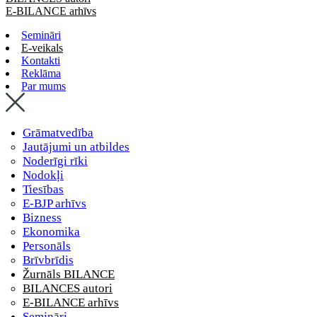
E-BILANCE arhīvs
Semināri
E-veikals
Kontakti
Reklāma
Par mums
Grāmatvedība
Jautājumi un atbildes
Noderīgi rīki
Nodokļi
Tiesības
E-BJP arhīvs
Bizness
Ekonomika
Personāls
Brīvbrīdis
Žurnāls BILANCE
BILANCES autori
E-BILANCE arhīvs
Semināri