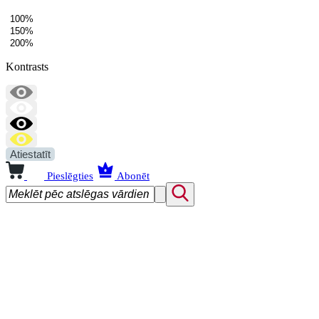
100%
150%
200%
Kontrasts
Atiestatīt
Pieslēgties
Abonēt