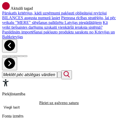
Aktuāli tagad
Pārskatīs kritērijus, kādi uzņēmumi pakļauti obligātajai revīzijai
BILANCES augusta numurā lasiet
Pieprasa rīcības stratēģiju, lai pēc
veikalu "MERE" slēgšanas palīdzētu Latvijas piegādātājiem
Kā
veikt tiešsaistes darījumu uzskaiti vienkāršā ieraksta sistēmā?
Papildināts importēšanai pakļauto produktu sarakstu no Krievijas un
Baltkrievijas
Piekļūstamība
Pāriet uz galveno saturu
Viegli lasīt
Fonta izmērs