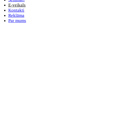
E-veikals
Kontakti
Reklāma
Par mums
E-pasta adrese
Nav norādīts e-pasts
Parole
Nav norādīta parole
Aizmirsta parole
vai
Pieslēdzieties ar