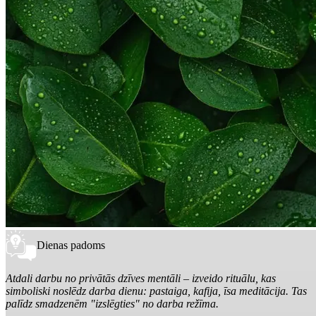
Dienas padoms
Atdali darbu no privātās dzīves mentāli – izveido rituālu, kas
simboliski noslēdz darba dienu: pastaiga, kafija, īsa meditācija. Tas
palīdz smadzenēm "izslēgties" no darba režīma.