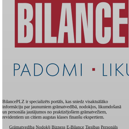
BilancePLZ ir specializēts portāls, kas sniedz visaktuālāko
informāciju par jaunumiem grāmatvedībā, nodokļos, likumdošanā
un personāla jautājumos no praktizējošiem grāmatvežiem,
revidentiem un citiem augstas klases finanšu ekspertiem.
Grāmatvedība
Nodokļi
Bizness
E-Bilance
Tiesības
Personāls