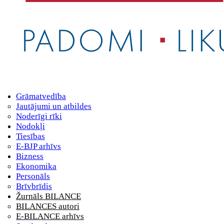
Grāmatvedība
Jautājumi un atbildes
Noderīgi rīki
Nodokļi
Tiesības
E-BJP arhīvs
Bizness
Ekonomika
Personāls
Brīvbrīdis
Žurnāls BILANCE
BILANCES autori
E-BILANCE arhīvs