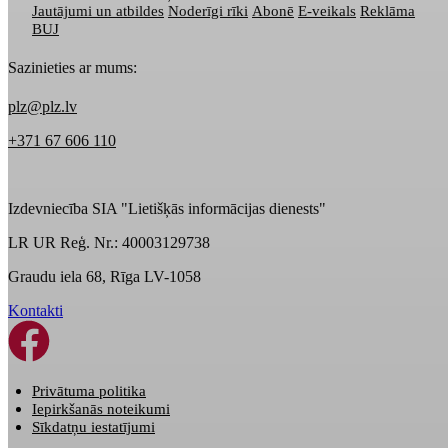
Jautājumi un atbildes
Noderīgi rīki
Abonē
E-veikals
Reklāma
BUJ
Sazinieties ar mums:
plz@plz.lv
+371 67 606 110
Izdevniecība SIA "Lietišķās informācijas dienests"
LR UR Reģ. Nr.: 40003129738
Graudu iela 68, Rīga LV-1058
Kontakti
Privātuma politika
Iepirkšanās noteikumi
Sīkdatņu iestatījumi