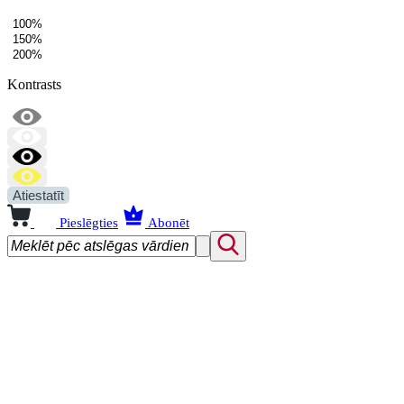
100%
150%
200%
Kontrasts
Atiestatīt
Pieslēgties
Abonēt