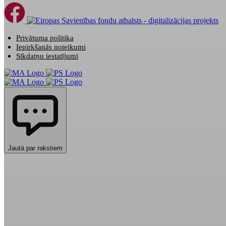
Privātuma politika
Iepirkšanās noteikumi
Sīkdatņu iestatījumi
Jautā par rakstiem