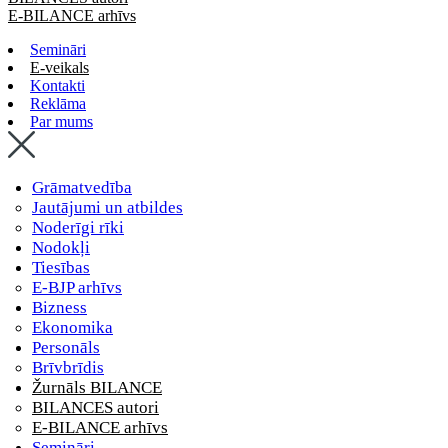
E-BILANCE arhīvs
Semināri
E-veikals
Kontakti
Reklāma
Par mums
Grāmatvedība
Jautājumi un atbildes
Noderīgi rīki
Nodokļi
Tiesības
E-BJP arhīvs
Bizness
Ekonomika
Personāls
Brīvbrīdis
Žurnāls BILANCE
BILANCES autori
E-BILANCE arhīvs
Semināri