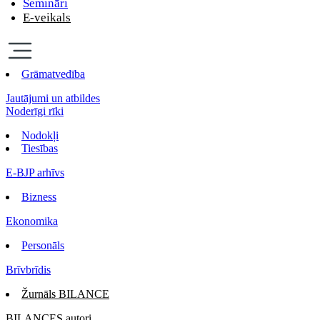
Semināri
E-veikals
Grāmatvedība
Jautājumi un atbildes
Noderīgi rīki
Nodokļi
Tiesības
E-BJP arhīvs
Bizness
Ekonomika
Personāls
Brīvbrīdis
Žurnāls BILANCE
BILANCES autori