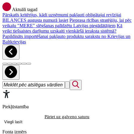
Aktuāli tagad
Pārskatīs kritērijus, kādi uzņēmumi pakļauti obligātajai revīzijai
BILANCES augusta numurā lasiet
Pieprasa rīcības stratēģiju, lai pēc
veikalu "MERE" slēgšanas palīdzētu Latvijas piegādātājiem
Kā
veikt tiešsaistes darījumu uzskaiti vienkāršā ieraksta sistēmā?
Papildināts importēšanai pakļauto produktu sarakstu no Krievijas un
Baltkrievijas
Piekļūstamība
Pāriet uz galveno saturu
Viegli lasīt
Fonta izmērs