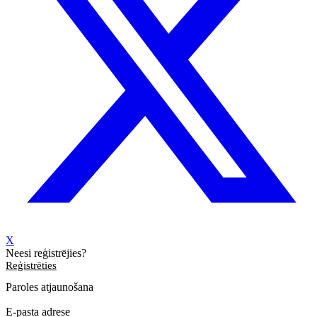
X
Neesi reģistrējies?
Reģistrēties
Paroles atjaunošana
E-pasta adrese