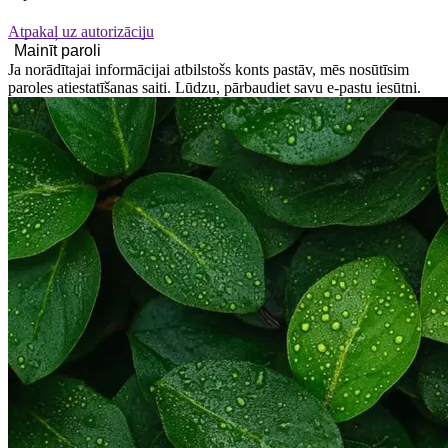
Atpakaļ uz autorizāciju
Ja norādītajai informācijai atbilstošs konts pastāv, mēs nosūtīsim
paroles atiestatīšanas saiti. Lūdzu, pārbaudiet savu e-pastu iesūtni.