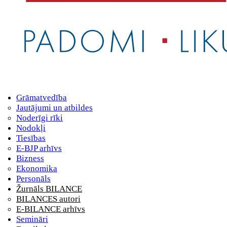
Grāmatvedība
Jautājumi un atbildes
Noderīgi rīki
Nodokļi
Tiesības
E-BJP arhīvs
Bizness
Ekonomika
Personāls
Žurnāls BILANCE
BILANCES autori
E-BILANCE arhīvs
Semināri