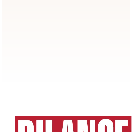
Apstiprināt
>
privātuma politikai