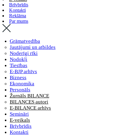
Brīvbrīdis
Kontakti
Reklāma
Par mums
Grāmatvedība
Jautājumi un atbildes
Noderīgi rīki
Nodokļi
Tiesības
E-BJP arhīvs
Bizness
Ekonomika
Personāls
Žurnāls BILANCE
BILANCES autori
E-BILANCE arhīvs
Semināri
E-veikals
Brīvbrīdis
Kontakti