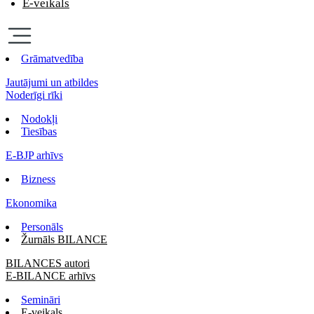
E-veikals
Grāmatvedība
Jautājumi un atbildes
Noderīgi rīki
Nodokļi
Tiesības
E-BJP arhīvs
Bizness
Ekonomika
Personāls
Žurnāls BILANCE
BILANCES autori
E-BILANCE arhīvs
Semināri
E-veikals