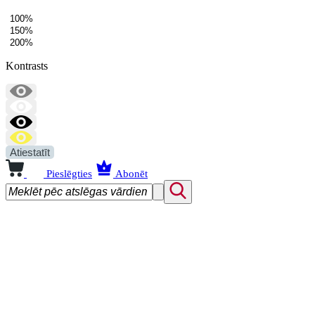
100%
150%
200%
Kontrasts
Atiestatīt
Pieslēgties
Abonēt