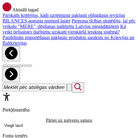
Aktuāli tagad
Pārskatīs kritērijus, kādi uzņēmumi pakļauti obligātajai revīzijai
BILANCES augusta numurā lasiet
Pieprasa rīcības stratēģiju, lai pēc
veikalu "MERE" slēgšanas palīdzētu Latvijas piegādātājiem
Kā
veikt tiešsaistes darījumu uzskaiti vienkāršā ieraksta sistēmā?
Papildināts importēšanai pakļauto produktu sarakstu no Krievijas un
Baltkrievijas
Piekļūstamība
Pāriet uz galveno saturu
Viegli lasīt
Fonta izmērs