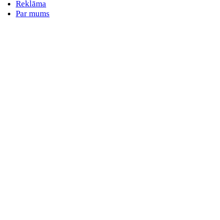
Reklāma
Par mums
E-pasta adrese
Nav norādīts e-pasts
Parole
Nav norādīta parole
Aizmirsta parole
vai
Pieslēdzieties ar