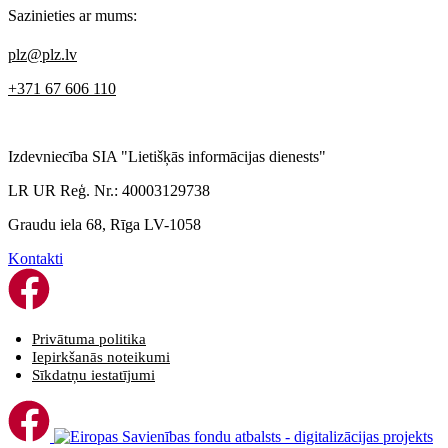
Sazinieties ar mums:
plz@plz.lv
+371 67 606 110
Izdevniecība SIA "Lietišķās informācijas dienests"
LR UR Reģ. Nr.: 40003129738
Graudu iela 68, Rīga LV-1058
Kontakti
Privātuma politika
Iepirkšanās noteikumi
Sīkdatņu iestatījumi