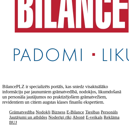
BilancePLZ ir specializēts portāls, kas sniedz visaktuālāko
informāciju par jaunumiem grāmatvedībā, nodokļos, likumdošanā
un personāla jautājumos no praktizējošiem grāmatvežiem,
revidentiem un citiem augstas klases finanšu ekspertiem.
Grāmatvedība
Nodokļi
Bizness
E-Bilance
Tiesības
Personāls
Jautājumi un atbildes
Noderīgi rīki
Abonē
E-veikals
Reklāma
BUJ