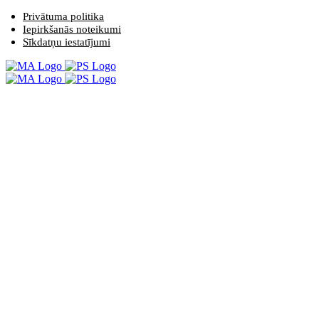
Privātuma politika
Iepirkšanās noteikumi
Sīkdatņu iestatījumi