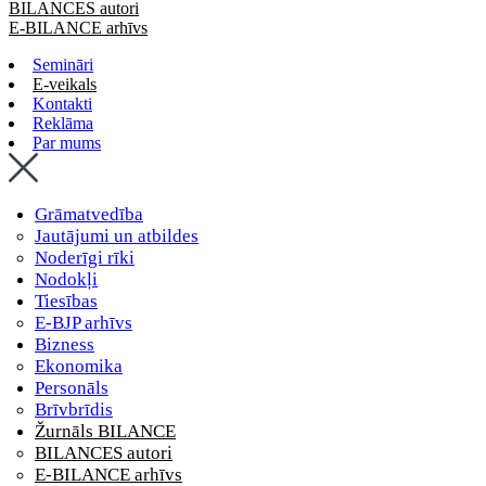
BILANCES autori
E-BILANCE arhīvs
Semināri
E-veikals
Kontakti
Reklāma
Par mums
Grāmatvedība
Jautājumi un atbildes
Noderīgi rīki
Nodokļi
Tiesības
E-BJP arhīvs
Bizness
Ekonomika
Personāls
Brīvbrīdis
Žurnāls BILANCE
BILANCES autori
E-BILANCE arhīvs