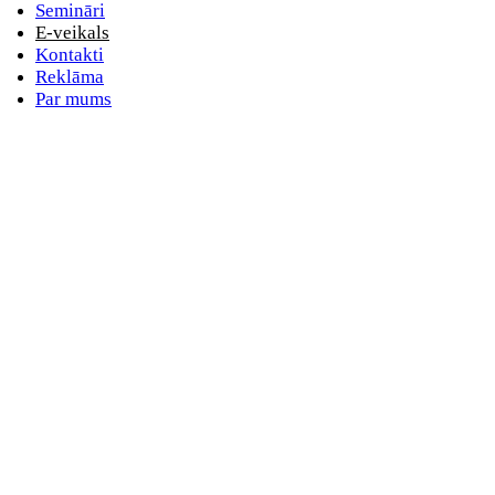
Semināri
E-veikals
Kontakti
Reklāma
Par mums
E-pasta adrese
Nav norādīts e-pasts
Parole
Nav norādīta parole
Aizmirsta parole
vai
Pieslēdzieties ar