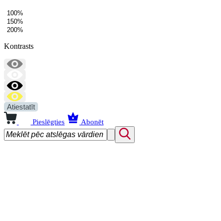
100%
150%
200%
Kontrasts
Atiestatīt
Pieslēgties
Abonēt