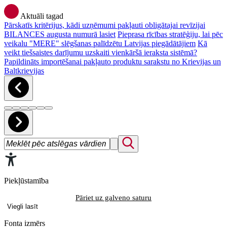
Aktuāli tagad
Pārskatīs kritērijus, kādi uzņēmumi pakļauti obligātajai revīzijai
BILANCES augusta numurā lasiet
Pieprasa rīcības stratēģiju, lai pēc
veikalu "MERE" slēgšanas palīdzētu Latvijas piegādātājiem
Kā
veikt tiešsaistes darījumu uzskaiti vienkāršā ieraksta sistēmā?
Papildināts importēšanai pakļauto produktu sarakstu no Krievijas un
Baltkrievijas
Piekļūstamība
Pāriet uz galveno saturu
Viegli lasīt
Fonta izmērs