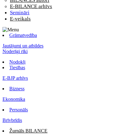
BILANCES autori
E-BILANCE arhīvs
Semināri
E-veikals
Grāmatvedība
Jautājumi un atbildes
Noderīgi rīki
Nodokļi
Tiesības
E-BJP arhīvs
Bizness
Ekonomika
Personāls
Brīvbrīdis
Žurnāls BILANCE