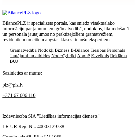
privātuma politikai
BilancePLZ ir specializēts portāls, kas sniedz visaktuālāko
informāciju par jaunumiem grāmatvedībā, nodokļos, likumdošanā
un personāla jautājumos no praktizējošiem grāmatvežiem,
revidentiem un citiem augstas klases finanšu ekspertiem.
Grāmatvedība
Nodokļi
Bizness
E-Bilance
Tiesības
Personāls
Jautājumi un atbildes
Noderīgi rīki
Abonē
E-veikals
Reklāma
BUJ
Sazinieties ar mums:
plz@plz.lv
+371 67 606 110
Izdevniecība SIA "Lietišķās informācijas dienests"
LR UR Reģ. Nr.: 40003129738
Graudu iela 68, Rīga LV-1058