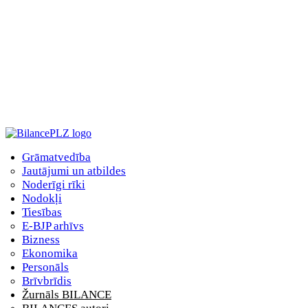
Grāmatvedība
Jautājumi un atbildes
Noderīgi rīki
Nodokļi
Tiesības
E-BJP arhīvs
Bizness
Ekonomika
Personāls
Brīvbrīdis
Žurnāls BILANCE