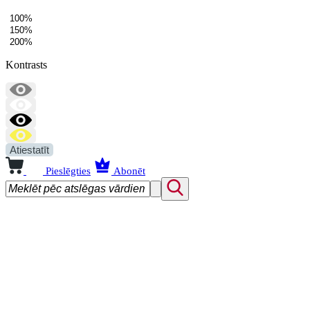
100%
150%
200%
Kontrasts
Atiestatīt
Pieslēgties
Abonēt