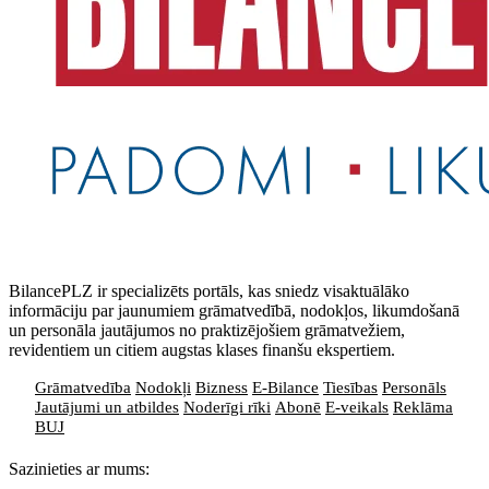
BilancePLZ ir specializēts portāls, kas sniedz visaktuālāko
informāciju par jaunumiem grāmatvedībā, nodokļos, likumdošanā
un personāla jautājumos no praktizējošiem grāmatvežiem,
revidentiem un citiem augstas klases finanšu ekspertiem.
Grāmatvedība
Nodokļi
Bizness
E-Bilance
Tiesības
Personāls
Jautājumi un atbildes
Noderīgi rīki
Abonē
E-veikals
Reklāma
BUJ
Sazinieties ar mums: