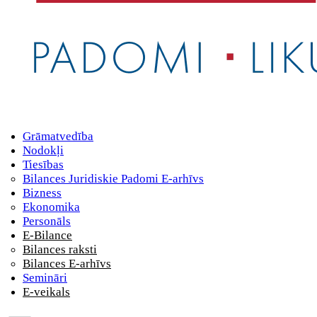
Grāmatvedība
Nodokļi
Tiesības
Bilances Juridiskie Padomi E-arhīvs
Bizness
Ekonomika
Personāls
E-Bilance
Bilances raksti
Bilances E-arhīvs
Semināri
E-veikals