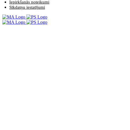
Iepirkšanās noteikumi
Sīkdatņu iestatījumi