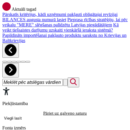
Aktuāli tagad
Pārskatīs kritērijus, kādi uzņēmumi pakļauti obligātajai revīzijai
BILANCES augusta numurā lasiet
Pieprasa rīcības stratēģiju, lai pēc
veikalu "MERE" slēgšanas palīdzētu Latvijas piegādātājiem
Kā
veikt tiešsaistes darījumu uzskaiti vienkāršā ieraksta sistēmā?
Papildināts importēšanai pakļauto produktu sarakstu no Krievijas un
Baltkrievijas
Piekļūstamība
Pāriet uz galveno saturu
Viegli lasīt
Fonta izmērs