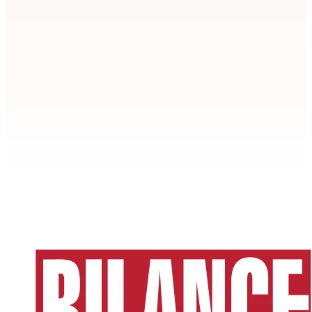
Apstiprināt
>
privātuma politikai