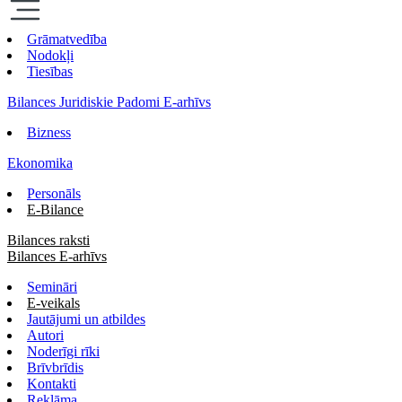
Grāmatvedība
Nodokļi
Tiesības
Bilances Juridiskie Padomi E-arhīvs
Bizness
Ekonomika
Personāls
E-Bilance
Bilances raksti
Bilances E-arhīvs
Semināri
E-veikals
Jautājumi un atbildes
Autori
Noderīgi rīki
Brīvbrīdis
Kontakti
Reklāma