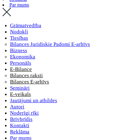
Par mums
Grāmatvedība
Nodokļi
Tiesības
Bilances Juridiskie Padomi E-arhīvs
Bizness
Ekonomika
Personāls
E-Bilance
Bilances raksti
Bilances E-arhīvs
Semināri
E-veikals
Jautājumi un atbildes
Autori
Noderīgi rīki
Brīvbrīdis
Kontakti
Reklāma
Par mums