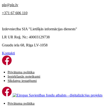
plz@plz.lv
+371 67 606 110
Izdevniecība SIA "Lietišķās informācijas dienests"
LR UR Reģ. Nr.: 40003129738
Graudu iela 68, Rīga LV-1058
Kontakti
Privātuma politika
Iepirkšanās noteikumi
Sīkdatņu iestatījumi
Privātuma politika