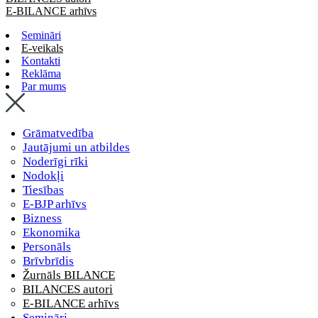
E-BILANCE arhīvs
Semināri
E-veikals
Kontakti
Reklāma
Par mums
Grāmatvedība
Jautājumi un atbildes
Noderīgi rīki
Nodokļi
Tiesības
E-BJP arhīvs
Bizness
Ekonomika
Personāls
Brīvbrīdis
Žurnāls BILANCE
BILANCES autori
E-BILANCE arhīvs
Semināri