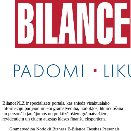
BilancePLZ ir specializēts portāls, kas sniedz visaktuālāko
informāciju par jaunumiem grāmatvedībā, nodokļos, likumdošanā
un personāla jautājumos no praktizējošiem grāmatvežiem,
revidentiem un citiem augstas klases finanšu ekspertiem.
Grāmatvedība
Nodokļi
Bizness
E-Bilance
Tiesības
Personāls