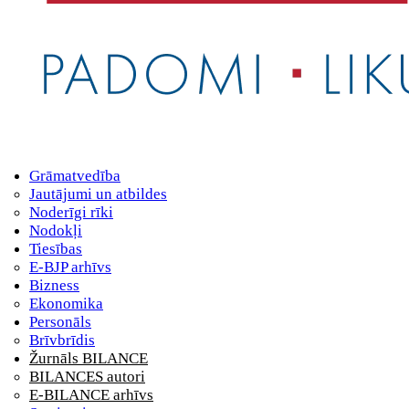
Grāmatvedība
Jautājumi un atbildes
Noderīgi rīki
Nodokļi
Tiesības
E-BJP arhīvs
Bizness
Ekonomika
Personāls
Brīvbrīdis
Žurnāls BILANCE
BILANCES autori
E-BILANCE arhīvs