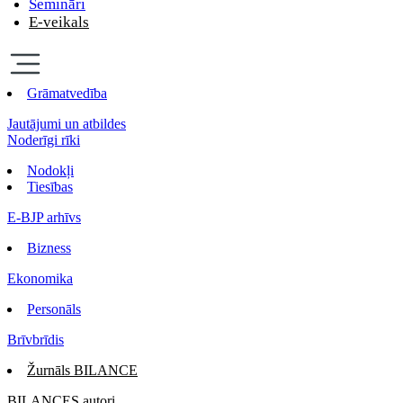
Semināri
E-veikals
Grāmatvedība
Jautājumi un atbildes
Noderīgi rīki
Nodokļi
Tiesības
E-BJP arhīvs
Bizness
Ekonomika
Personāls
Brīvbrīdis
Žurnāls BILANCE
BILANCES autori