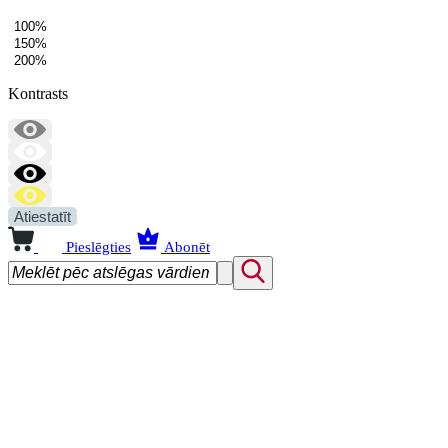
100%
150%
200%
Kontrasts
Atiestatīt
Pieslēgties
Abonēt