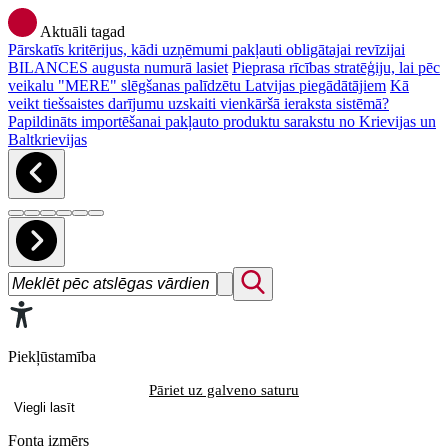
Aktuāli tagad
Pārskatīs kritērijus, kādi uzņēmumi pakļauti obligātajai revīzijai
BILANCES augusta numurā lasiet
Pieprasa rīcības stratēģiju, lai pēc
veikalu "MERE" slēgšanas palīdzētu Latvijas piegādātājiem
Kā
veikt tiešsaistes darījumu uzskaiti vienkāršā ieraksta sistēmā?
Papildināts importēšanai pakļauto produktu sarakstu no Krievijas un
Baltkrievijas
Piekļūstamība
Pāriet uz galveno saturu
Viegli lasīt
Fonta izmērs