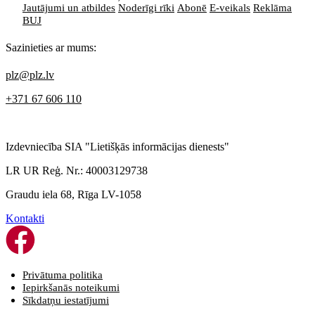
Jautājumi un atbildes
Noderīgi rīki
Abonē
E-veikals
Reklāma
BUJ
Sazinieties ar mums:
plz@plz.lv
+371 67 606 110
Izdevniecība SIA "Lietišķās informācijas dienests"
LR UR Reģ. Nr.: 40003129738
Graudu iela 68, Rīga LV-1058
Kontakti
Privātuma politika
Iepirkšanās noteikumi
Sīkdatņu iestatījumi