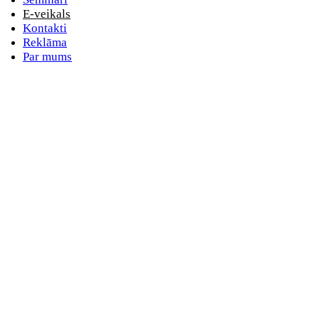
E-veikals
Kontakti
Reklāma
Par mums
E-pasta adrese
Nav norādīts e-pasts
Parole
Nav norādīta parole
Aizmirsta parole
vai
Pieslēdzieties ar