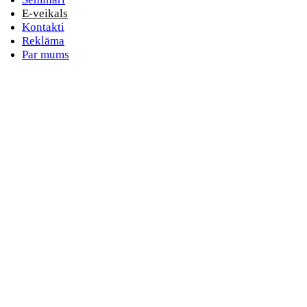
E-veikals
Kontakti
Reklāma
Par mums
E-pasta adrese
Nav norādīts e-pasts
Parole
Nav norādīta parole
Aizmirsta parole
vai
Pieslēdzieties ar