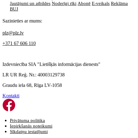
Jautājumi un atbildes
Noderīgi rīki
Abonē
E-veikals
Reklāma
BUJ
Sazinieties ar mums:
plz@plz.lv
+371 67 606 110
Izdevniecība SIA "Lietišķās informācijas dienests"
LR UR Reģ. Nr.: 40003129738
Graudu iela 68, Rīga LV-1058
Kontakti
Privātuma politika
Iepirkšanās noteikumi
Sīkdatņu iestatījumi