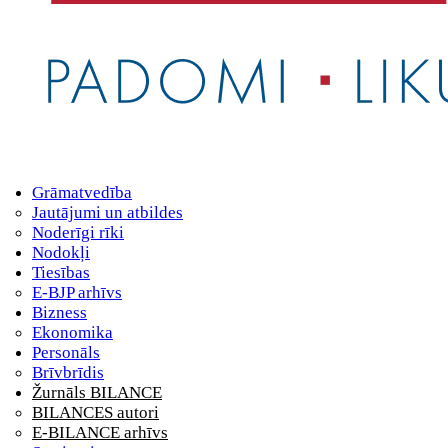
Grāmatvedība
Jautājumi un atbildes
Noderīgi rīki
Nodokļi
Tiesības
E-BJP arhīvs
Bizness
Ekonomika
Personāls
Brīvbrīdis
Žurnāls BILANCE
BILANCES autori
E-BILANCE arhīvs