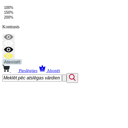
100%
150%
200%
Kontrasts
Atiestatīt
Pieslēgties
Abonēt