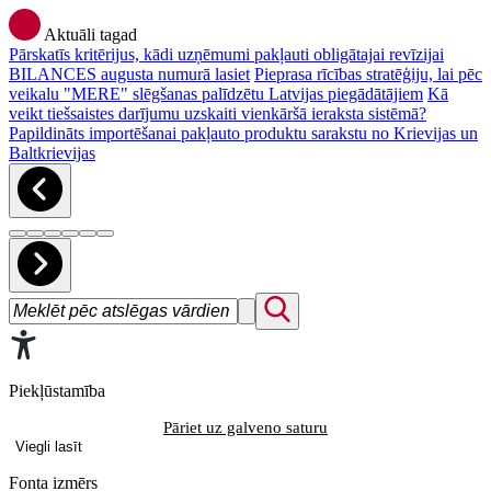
Aktuāli tagad
Pārskatīs kritērijus, kādi uzņēmumi pakļauti obligātajai revīzijai
BILANCES augusta numurā lasiet
Pieprasa rīcības stratēģiju, lai pēc
veikalu "MERE" slēgšanas palīdzētu Latvijas piegādātājiem
Kā
veikt tiešsaistes darījumu uzskaiti vienkāršā ieraksta sistēmā?
Papildināts importēšanai pakļauto produktu sarakstu no Krievijas un
Baltkrievijas
Piekļūstamība
Pāriet uz galveno saturu
Viegli lasīt
Fonta izmērs