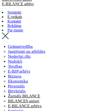
E-BILANCE arhīvs
Semināri
E-veikals
Kontakti
Reklāma
Par mums
Grāmatvedība
Jautājumi un atbildes
Noderīgi rīki
Nodokļi
Tiesības
E-BJP arhīvs
Bizness
Ekonomika
Personāls
Brīvbrīdis
Žurnāls BILANCE
BILANCES autori
E-BILANCE arhīvs
Semināri