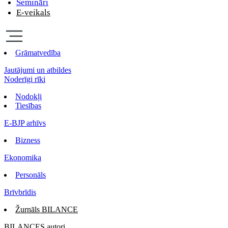
Semināri
E-veikals
Grāmatvedība
Jautājumi un atbildes
Noderīgi rīki
Nodokļi
Tiesības
E-BJP arhīvs
Bizness
Ekonomika
Personāls
Brīvbrīdis
Žurnāls BILANCE
BILANCES autori