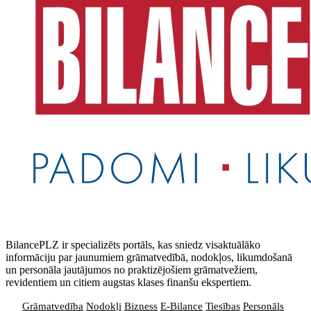
BilancePLZ ir specializēts portāls, kas sniedz visaktuālāko
informāciju par jaunumiem grāmatvedībā, nodokļos, likumdošanā
un personāla jautājumos no praktizējošiem grāmatvežiem,
revidentiem un citiem augstas klases finanšu ekspertiem.
Grāmatvedība
Nodokļi
Bizness
E-Bilance
Tiesības
Personāls