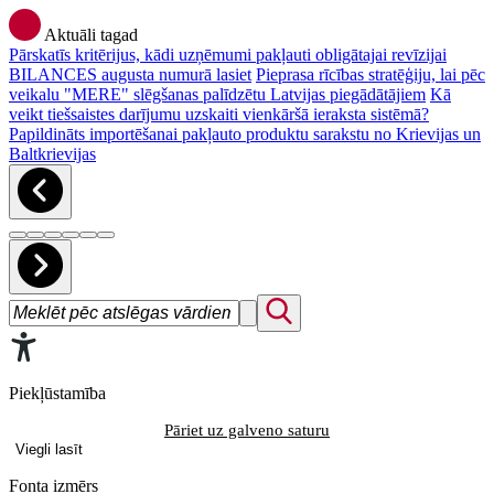
Aktuāli tagad
Pārskatīs kritērijus, kādi uzņēmumi pakļauti obligātajai revīzijai
BILANCES augusta numurā lasiet
Pieprasa rīcības stratēģiju, lai pēc
veikalu "MERE" slēgšanas palīdzētu Latvijas piegādātājiem
Kā
veikt tiešsaistes darījumu uzskaiti vienkāršā ieraksta sistēmā?
Papildināts importēšanai pakļauto produktu sarakstu no Krievijas un
Baltkrievijas
Piekļūstamība
Pāriet uz galveno saturu
Viegli lasīt
Fonta izmērs