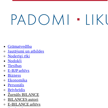
Grāmatvedība
Jautājumi un atbildes
Noderīgi rīki
Nodokļi
Tiesības
E-BJP arhīvs
Bizness
Ekonomika
Personāls
Brīvbrīdis
Žurnāls BILANCE
BILANCES autori
E-BILANCE arhīvs