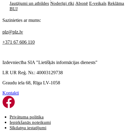
Jautājumi un atbildes
Noderīgi rīki
Abonē
E-veikals
Reklāma
BUJ
Sazinieties ar mums:
plz@plz.lv
+371 67 606 110
Izdevniecība SIA "Lietišķās informācijas dienests"
LR UR Reģ. Nr.: 40003129738
Graudu iela 68, Rīga LV-1058
Kontakti
Privātuma politika
Iepirkšanās noteikumi
Sīkdatņu iestatījumi