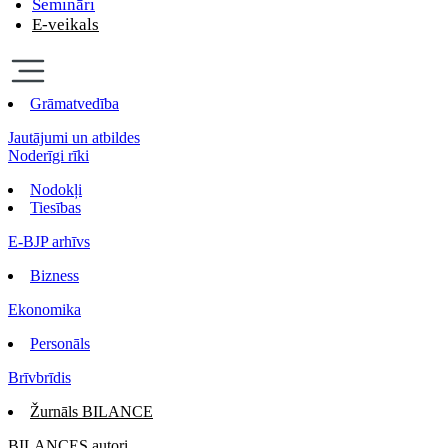
Semināri
E-veikals
Grāmatvedība
Jautājumi un atbildes
Noderīgi rīki
Nodokļi
Tiesības
E-BJP arhīvs
Bizness
Ekonomika
Personāls
Brīvbrīdis
Žurnāls BILANCE
BILANCES autori