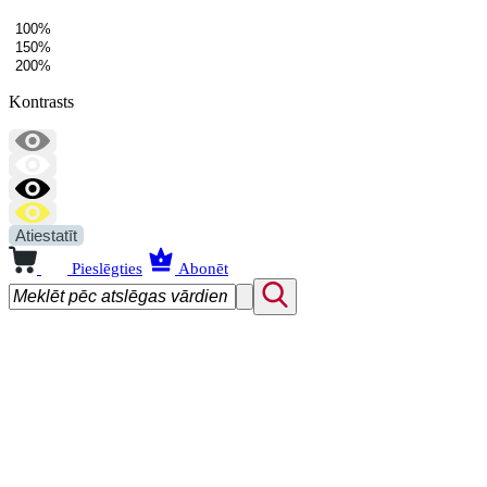
100%
150%
200%
Kontrasts
Atiestatīt
Pieslēgties
Abonēt