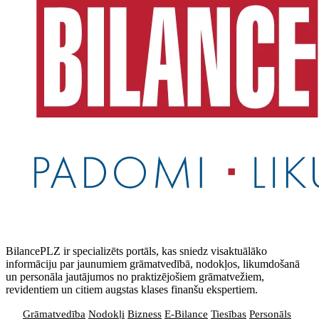
BilancePLZ ir specializēts portāls, kas sniedz visaktuālāko
informāciju par jaunumiem grāmatvedībā, nodokļos, likumdošanā
un personāla jautājumos no praktizējošiem grāmatvežiem,
revidentiem un citiem augstas klases finanšu ekspertiem.
Grāmatvedība
Nodokļi
Bizness
E-Bilance
Tiesības
Personāls