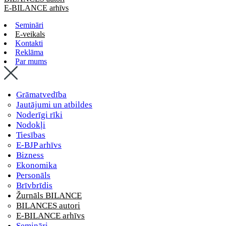
E-BILANCE arhīvs
Semināri
E-veikals
Kontakti
Reklāma
Par mums
Grāmatvedība
Jautājumi un atbildes
Noderīgi rīki
Nodokļi
Tiesības
E-BJP arhīvs
Bizness
Ekonomika
Personāls
Brīvbrīdis
Žurnāls BILANCE
BILANCES autori
E-BILANCE arhīvs
Semināri