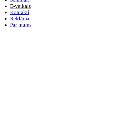
E-veikals
Kontakti
Reklāma
Par mums
E-pasta adrese
Nav norādīts e-pasts
Parole
Nav norādīta parole
Aizmirsta parole
vai
Pieslēdzieties ar