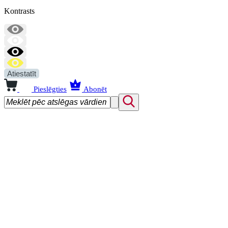
Kontrasts
Atiestatīt
Pieslēgties
Abonēt