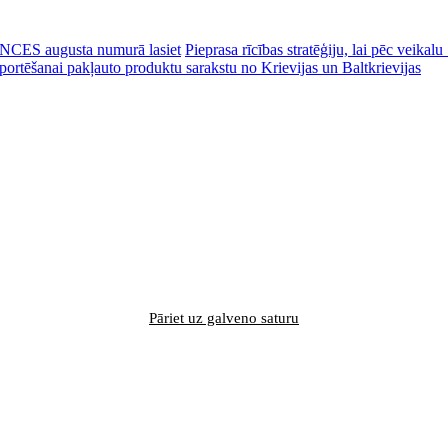
CES augusta numurā lasiet
Pieprasa rīcības stratēģiju, lai pēc veik
portēšanai pakļauto produktu sarakstu no Krievijas un Baltkrievijas
Pāriet uz galveno saturu