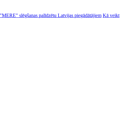
alu "MERE" slēgšanas palīdzētu Latvijas piegādātājiem
Kā veikt