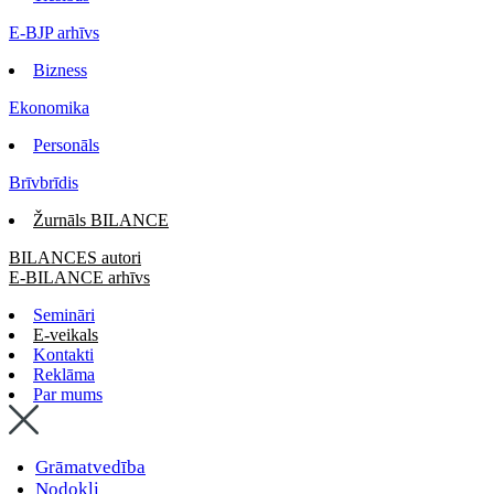
E-BJP arhīvs
Bizness
Ekonomika
Personāls
Brīvbrīdis
Žurnāls BILANCE
BILANCES autori
E-BILANCE arhīvs
Semināri
E-veikals
Kontakti
Reklāma
Par mums
Grāmatvedība
Nodokļi