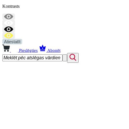
Kontrasts
Atiestatīt
Pieslēgties
Abonēt