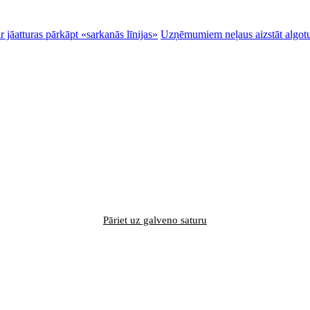
 jāatturas pārkāpt «sarkanās līnijas»
Uzņēmumiem neļaus aizstāt algotu
Pāriet uz galveno saturu