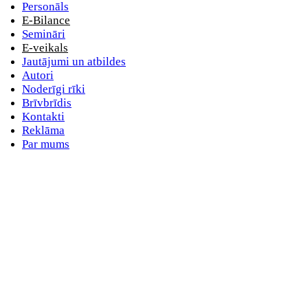
Personāls
E-Bilance
Semināri
E-veikals
Jautājumi un atbildes
Autori
Noderīgi rīki
Brīvbrīdis
Kontakti
Reklāma
Par mums
E-pasta adrese
Nav norādīts e-pasts
Parole
Nav norādīta parole