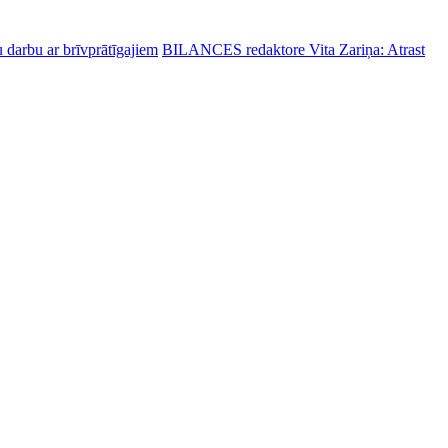
 darbu ar brīvprātīgajiem
BILANCES redaktore Vita Zariņa: Atrast