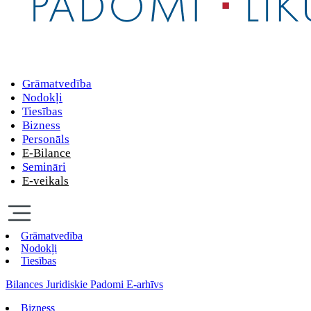
Grāmatvedība
Nodokļi
Tiesības
Bizness
Personāls
E-Bilance
Semināri
E-veikals
Grāmatvedība
Nodokļi
Tiesības
Bilances Juridiskie Padomi E-arhīvs
Bizness