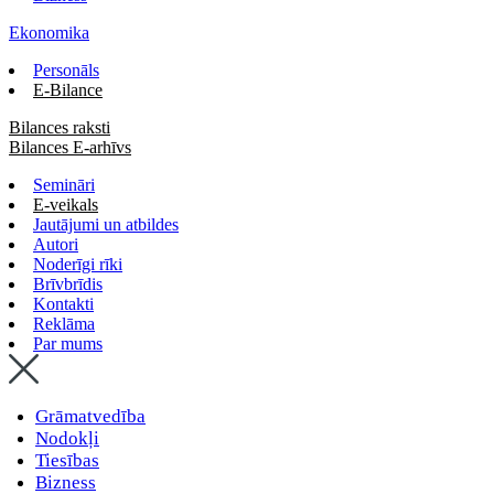
Ekonomika
Personāls
E-Bilance
Bilances raksti
Bilances E-arhīvs
Semināri
E-veikals
Jautājumi un atbildes
Autori
Noderīgi rīki
Brīvbrīdis
Kontakti
Reklāma
Par mums
Grāmatvedība
Nodokļi
Tiesības
Bizness