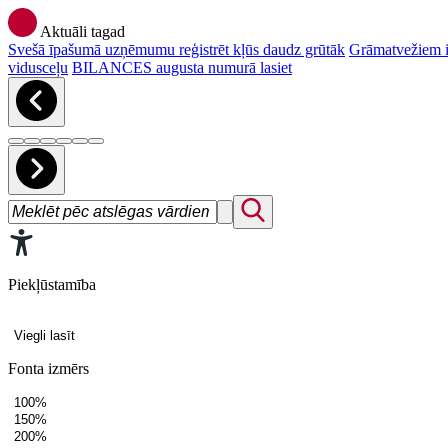
Aktuāli tagad
Svešā īpašumā uzņēmumu reģistrēt kļūs daudz grūtāk
Grāmatvežiem ir
vidusceļu
BILANCES augusta numurā lasiet
Piekļūstamība
Viegli lasīt
Fonta izmērs
100%
150%
200%