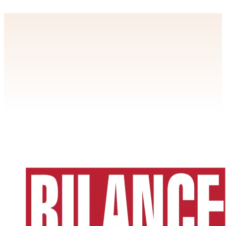
Apstiprināt
>
privātuma politikai