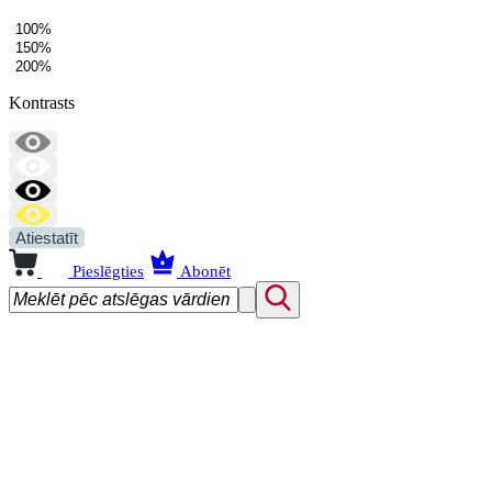
100%
150%
200%
Kontrasts
Atiestatīt
Pieslēgties
Abonēt