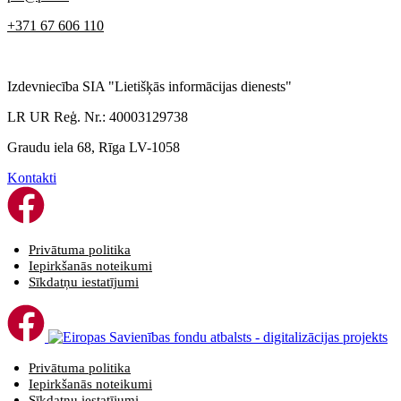
+371 67 606 110
Izdevniecība SIA "Lietišķās informācijas dienests"
LR UR Reģ. Nr.: 40003129738
Graudu iela 68, Rīga LV-1058
Kontakti
Privātuma politika
Iepirkšanās noteikumi
Sīkdatņu iestatījumi
Privātuma politika
Iepirkšanās noteikumi
Sīkdatņu iestatījumi