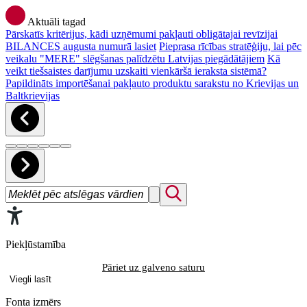
Aktuāli tagad
Pārskatīs kritērijus, kādi uzņēmumi pakļauti obligātajai revīzijai
BILANCES augusta numurā lasiet
Pieprasa rīcības stratēģiju, lai pēc
veikalu "MERE" slēgšanas palīdzētu Latvijas piegādātājiem
Kā
veikt tiešsaistes darījumu uzskaiti vienkāršā ieraksta sistēmā?
Papildināts importēšanai pakļauto produktu sarakstu no Krievijas un
Baltkrievijas
Piekļūstamība
Pāriet uz galveno saturu
Viegli lasīt
Fonta izmērs