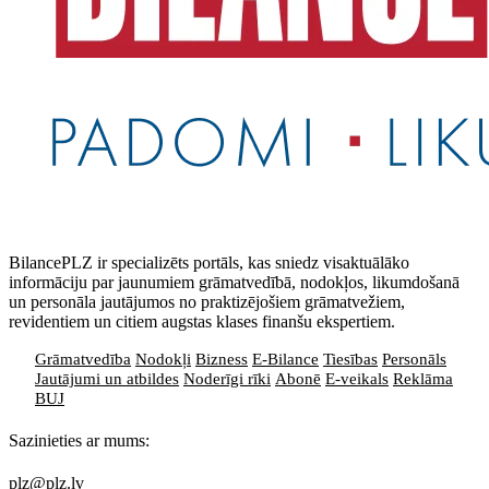
BilancePLZ ir specializēts portāls, kas sniedz visaktuālāko
informāciju par jaunumiem grāmatvedībā, nodokļos, likumdošanā
un personāla jautājumos no praktizējošiem grāmatvežiem,
revidentiem un citiem augstas klases finanšu ekspertiem.
Grāmatvedība
Nodokļi
Bizness
E-Bilance
Tiesības
Personāls
Jautājumi un atbildes
Noderīgi rīki
Abonē
E-veikals
Reklāma
BUJ
Sazinieties ar mums:
plz@plz.lv