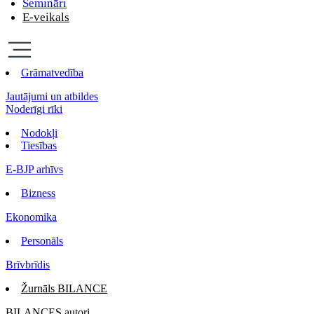
Semināri
E-veikals
Grāmatvedība
Jautājumi un atbildes
Noderīgi rīki
Nodokļi
Tiesības
E-BJP arhīvs
Bizness
Ekonomika
Personāls
Brīvbrīdis
Žurnāls BILANCE
BILANCES autori