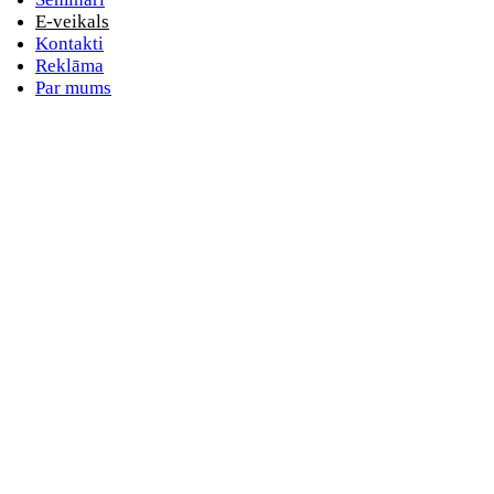
E-veikals
Kontakti
Reklāma
Par mums
E-pasta adrese
Nav norādīts e-pasts
Parole
Nav norādīta parole
Aizmirsta parole
vai
Pieslēdzieties ar