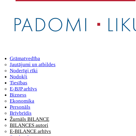
Grāmatvedība
Jautājumi un atbildes
Noderīgi rīki
Nodokļi
Tiesības
E-BJP arhīvs
Bizness
Ekonomika
Personāls
Brīvbrīdis
Žurnāls BILANCE
BILANCES autori
E-BILANCE arhīvs