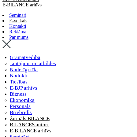
E-BILANCE arhīvs
Semināri
E-veikals
Kontakti
Reklāma
Par mums
Grāmatvedība
Jautājumi un atbildes
Noderīgi rīki
Nodokļi
Tiesības
E-BJP arhīvs
Bizness
Ekonomika
Personāls
Brīvbrīdis
Žurnāls BILANCE
BILANCES autori
E-BILANCE arhīvs
Semināri