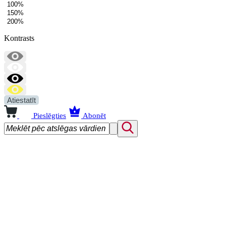
100%
150%
200%
Kontrasts
Atiestatīt
Pieslēgties
Abonēt