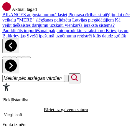
Aktuāli tagad
BILANCES augusta numurā lasiet
Pieprasa rīcības stratēģiju, lai pēc
veikalu "MERE" slēgšanas palīdzētu Latvijas piegādātājiem
Kā
veikt tiešsaistes darījumu uzskaiti vienkāršā ieraksta sistēmā?
Papildināts importēšanai pakļauto produktu sarakstu no Krievijas un
Baltkrievijas
Svešā īpašumā uzņēmumu reģistrēt kļūs daudz grūtāk
Piekļūstamība
Pāriet uz galveno saturu
Viegli lasīt
Fonta izmērs