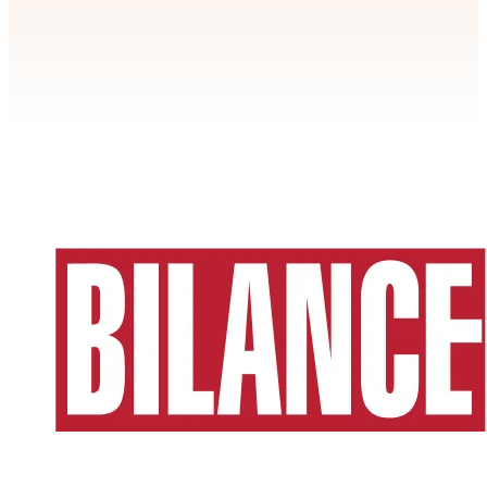
Apstiprināt
>
privātuma politikai