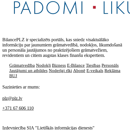
BilancePLZ ir specializēts portāls, kas sniedz visaktuālāko
informāciju par jaunumiem grāmatvedībā, nodokļos, likumdošanā
un personāla jautājumos no praktizējošiem grāmatvežiem,
revidentiem un citiem augstas klases finanšu ekspertiem.
Grāmatvedība
Nodokļi
Bizness
E-Bilance
Tiesības
Personāls
Jautājumi un atbildes
Noderīgi rīki
Abonē
E-veikals
Reklāma
BUJ
Sazinieties ar mums:
plz@plz.lv
+371 67 606 110
Izdevniecība SIA "Lietišķās informācijas dienests"