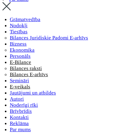
Grāmatvedība
Nodokļi
Tiesības
Bilances Juridiskie Padomi E-arhīvs
Bizness
Ekonomika
Personāls
E-Bilance
Bilances raksti
Bilances E-arhīvs
Semināri
E-veikals
Jautājumi un atbildes
Autori
Noderīgi rīki
Brīvbrīdis
Kontakti
Reklāma
Par mums