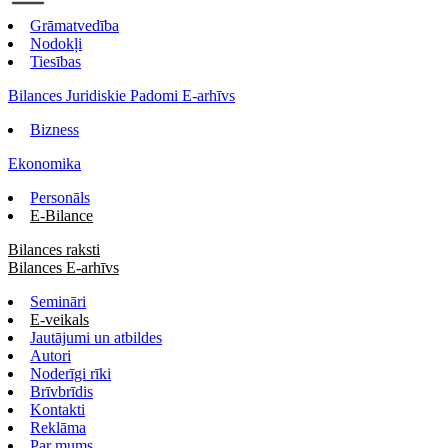
Grāmatvedība
Nodokļi
Tiesības
Bilances Juridiskie Padomi E-arhīvs
Bizness
Ekonomika
Personāls
E-Bilance
Bilances raksti
Bilances E-arhīvs
Semināri
E-veikals
Jautājumi un atbildes
Autori
Noderīgi rīki
Brīvbrīdis
Kontakti
Reklāma
Par mums