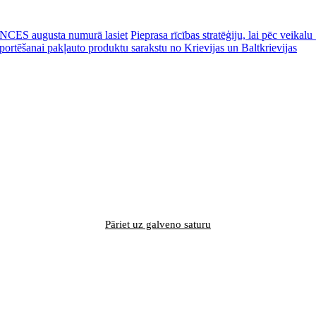
CES augusta numurā lasiet
Pieprasa rīcības stratēģiju, lai pēc veik
portēšanai pakļauto produktu sarakstu no Krievijas un Baltkrievijas
Pāriet uz galveno saturu