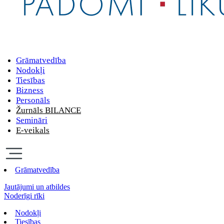
Grāmatvedība
Nodokļi
Tiesības
Bizness
Personāls
Žurnāls BILANCE
Semināri
E-veikals
Grāmatvedība
Jautājumi un atbildes
Noderīgi rīki
Nodokļi
Tiesības