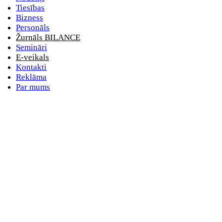
Tiesības
Bizness
Personāls
Žurnāls BILANCE
Semināri
E-veikals
Kontakti
Reklāma
Par mums
E-pasta adrese
Nav norādīts e-pasts
Parole
Nav norādīta parole
vai