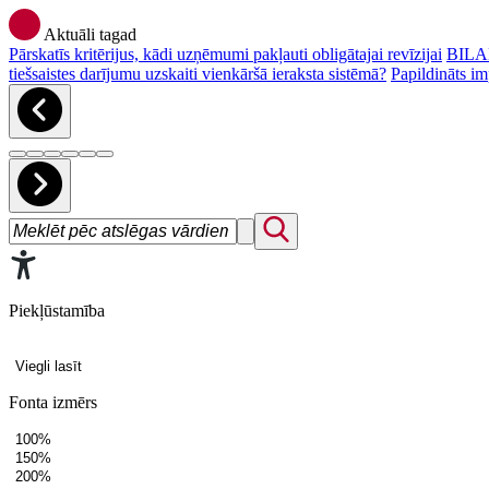
Aktuāli tagad
Pārskatīs kritērijus, kādi uzņēmumi pakļauti obligātajai revīzijai
BILAN
tiešsaistes darījumu uzskaiti vienkāršā ieraksta sistēmā?
Papildināts im
Piekļūstamība
Viegli lasīt
Fonta izmērs
100%
150%
200%