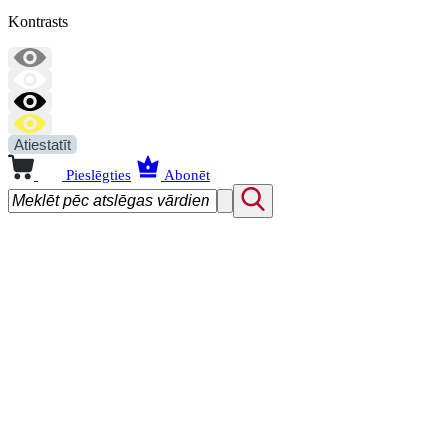
Kontrasts
Atiestatīt
Pieslēgties
Abonēt