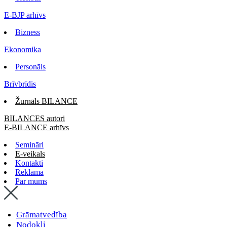
E-BJP arhīvs
Bizness
Ekonomika
Personāls
Brīvbrīdis
Žurnāls BILANCE
BILANCES autori
E-BILANCE arhīvs
Semināri
E-veikals
Kontakti
Reklāma
Par mums
Grāmatvedība
Nodokļi