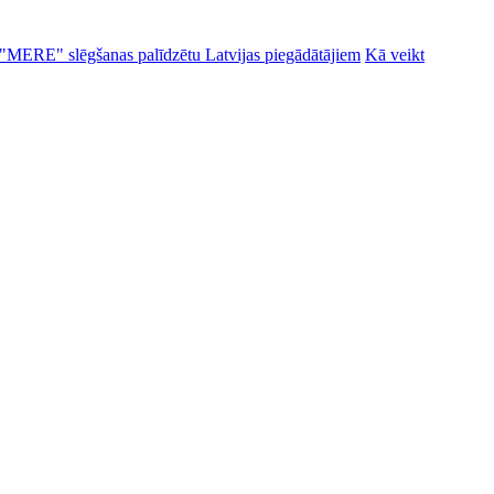
alu "MERE" slēgšanas palīdzētu Latvijas piegādātājiem
Kā veikt