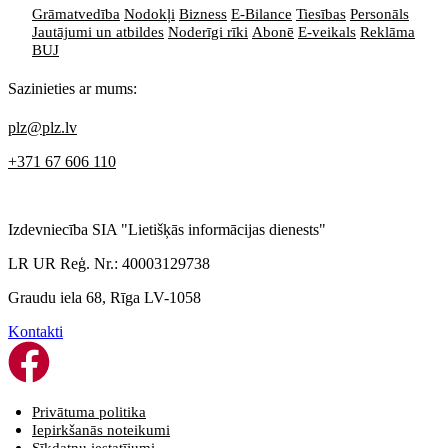
Grāmatvedība
Nodokļi
Bizness
E-Bilance
Tiesības
Personāls
Jautājumi un atbildes
Noderīgi rīki
Abonē
E-veikals
Reklāma
BUJ
Sazinieties ar mums:
plz@plz.lv
+371 67 606 110
Izdevniecība SIA "Lietišķās informācijas dienests"
LR UR Reģ. Nr.: 40003129738
Graudu iela 68, Rīga LV-1058
Kontakti
Privātuma politika
Iepirkšanās noteikumi