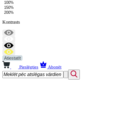
100%
150%
200%
Kontrasts
Atiestatīt
Pieslēgties
Abonēt