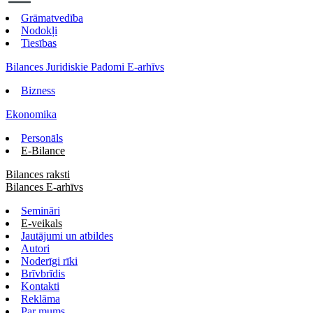
Grāmatvedība
Nodokļi
Tiesības
Bilances Juridiskie Padomi E-arhīvs
Bizness
Ekonomika
Personāls
E-Bilance
Bilances raksti
Bilances E-arhīvs
Semināri
E-veikals
Jautājumi un atbildes
Autori
Noderīgi rīki
Brīvbrīdis
Kontakti
Reklāma
Par mums