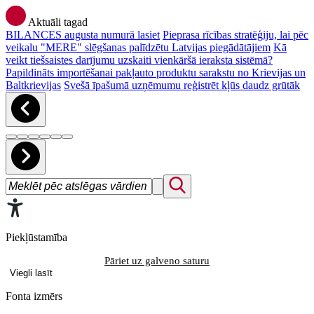
Aktuāli tagad
BILANCES augusta numurā lasiet
Pieprasa rīcības stratēģiju, lai pēc
veikalu "MERE" slēgšanas palīdzētu Latvijas piegādātājiem
Kā
veikt tiešsaistes darījumu uzskaiti vienkāršā ieraksta sistēmā?
Papildināts importēšanai pakļauto produktu sarakstu no Krievijas un
Baltkrievijas
Svešā īpašumā uzņēmumu reģistrēt kļūs daudz grūtāk
Piekļūstamība
Pāriet uz galveno saturu
Viegli lasīt
Fonta izmērs