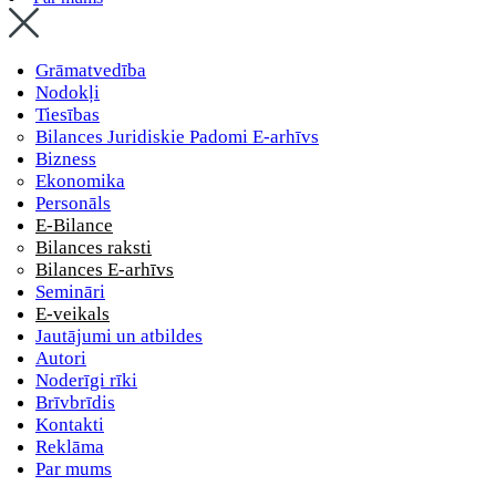
Grāmatvedība
Nodokļi
Tiesības
Bilances Juridiskie Padomi E-arhīvs
Bizness
Ekonomika
Personāls
E-Bilance
Bilances raksti
Bilances E-arhīvs
Semināri
E-veikals
Jautājumi un atbildes
Autori
Noderīgi rīki
Brīvbrīdis
Kontakti
Reklāma
Par mums