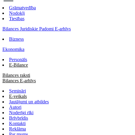
Grāmatvedība
Nodokļi
Tiesības
Bilances Juridiskie Padomi E-arhīvs
Bizness
Ekonomika
Personāls
E-Bilance
Bilances raksti
Bilances E-arhīvs
Semināri
E-veikals
Jautājumi un atbildes
Autori
Noderīgi rīki
Brīvbrīdis
Kontakti
Reklāma
Par mums