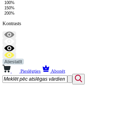
100%
150%
200%
Kontrasts
Atiestatīt
Pieslēgties
Abonēt