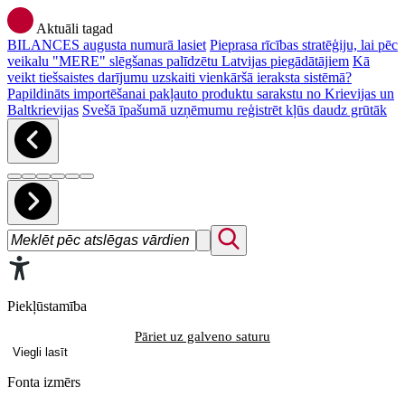
Aktuāli tagad
BILANCES augusta numurā lasiet
Pieprasa rīcības stratēģiju, lai pēc
veikalu "MERE" slēgšanas palīdzētu Latvijas piegādātājiem
Kā
veikt tiešsaistes darījumu uzskaiti vienkāršā ieraksta sistēmā?
Papildināts importēšanai pakļauto produktu sarakstu no Krievijas un
Baltkrievijas
Svešā īpašumā uzņēmumu reģistrēt kļūs daudz grūtāk
Piekļūstamība
Pāriet uz galveno saturu
Viegli lasīt
Fonta izmērs