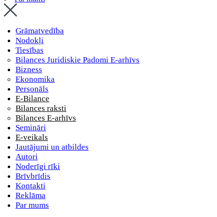
Grāmatvedība
Nodokļi
Tiesības
Bilances Juridiskie Padomi E-arhīvs
Bizness
Ekonomika
Personāls
E-Bilance
Bilances raksti
Bilances E-arhīvs
Semināri
E-veikals
Jautājumi un atbildes
Autori
Noderīgi rīki
Brīvbrīdis
Kontakti
Reklāma
Par mums