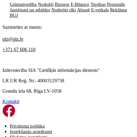
Grāmatvedība
Nodokļi
Bizness
E-Bilance
Tiesības
Personāls
Jautājumi un atbildes
Noderīgi rīki
Abonē
E-veikals
Reklāma
BUJ
Sazinieties ar mums:
plz@plz.lv
+371 67 606 110
Izdevniecība SIA "Lietišķās informācijas dienests"
LR UR Reģ. Nr.: 40003129738
Graudu iela 68, Rīga LV-1058
Kontakti
Privātuma politika
Iepirkšanās noteikumi