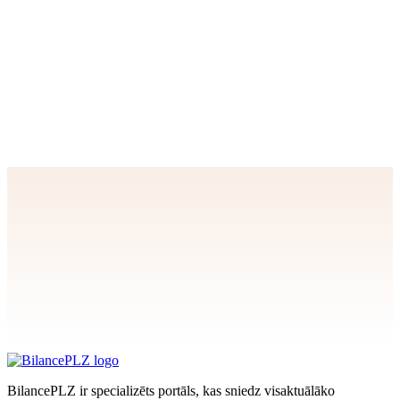
Dienas padoms
Nosakit skaidru darba beigu laiku – grāmatvedības darbs var būt
bezgalīgs. Izlem, ka plkst. 18:00 (vai citā laikā) darbs beidzas, un
ievēro to pat saspringtos periodos.
Apstiprināt
>
privātuma politikai
BilancePLZ ir specializēts portāls, kas sniedz visaktuālāko