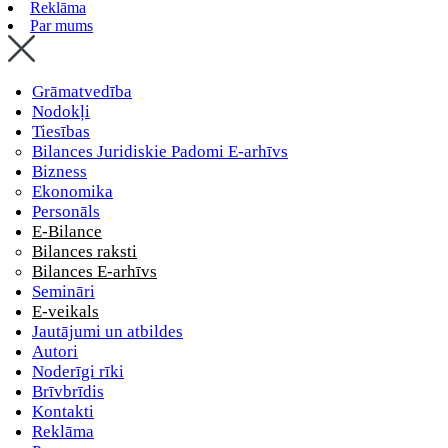
Reklāma
Par mums
Grāmatvedība
Nodokļi
Tiesības
Bilances Juridiskie Padomi E-arhīvs
Bizness
Ekonomika
Personāls
E-Bilance
Bilances raksti
Bilances E-arhīvs
Semināri
E-veikals
Jautājumi un atbildes
Autori
Noderīgi rīki
Brīvbrīdis
Kontakti
Reklāma