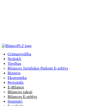
Grāmatvedība
Nodokļi
Tiesības
Bilances Juridiskie Padomi E-arhīvs
Bizness
Ekonomika
Personāls
E-Bilance
Bilances raksti
Bilances E-arhīvs
Semināri