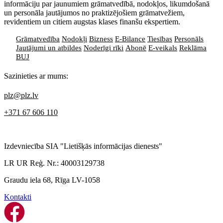
informāciju par jaunumiem grāmatvedībā, nodokļos, likumdošanā
un personāla jautājumos no praktizējošiem grāmatvežiem,
revidentiem un citiem augstas klases finanšu ekspertiem.
Grāmatvedība
Nodokļi
Bizness
E-Bilance
Tiesības
Personāls
Jautājumi un atbildes
Noderīgi rīki
Abonē
E-veikals
Reklāma
BUJ
Sazinieties ar mums:
plz@plz.lv
+371 67 606 110
Izdevniecība SIA "Lietišķās informācijas dienests"
LR UR Reģ. Nr.: 40003129738
Graudu iela 68, Rīga LV-1058
Kontakti