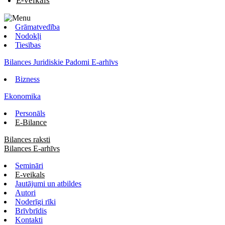
E-veikals
Grāmatvedība
Nodokļi
Tiesības
Bilances Juridiskie Padomi E-arhīvs
Bizness
Ekonomika
Personāls
E-Bilance
Bilances raksti
Bilances E-arhīvs
Semināri
E-veikals
Jautājumi un atbildes
Autori
Noderīgi rīki
Brīvbrīdis
Kontakti