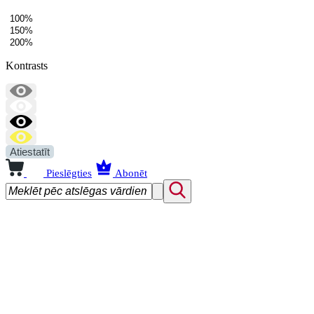
100%
150%
200%
Kontrasts
Atiestatīt
Pieslēgties
Abonēt