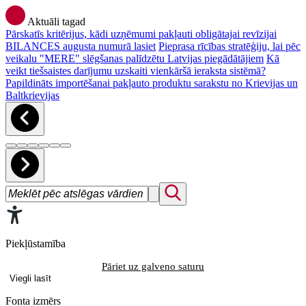
Aktuāli tagad
Pārskatīs kritērijus, kādi uzņēmumi pakļauti obligātajai revīzijai
BILANCES augusta numurā lasiet
Pieprasa rīcības stratēģiju, lai pēc
veikalu "MERE" slēgšanas palīdzētu Latvijas piegādātājiem
Kā
veikt tiešsaistes darījumu uzskaiti vienkāršā ieraksta sistēmā?
Papildināts importēšanai pakļauto produktu sarakstu no Krievijas un
Baltkrievijas
Piekļūstamība
Pāriet uz galveno saturu
Viegli lasīt
Fonta izmērs