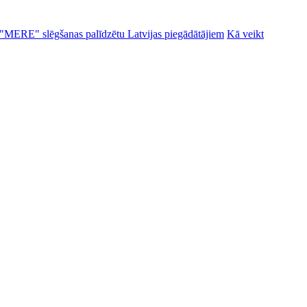
alu "MERE" slēgšanas palīdzētu Latvijas piegādātājiem
Kā veikt