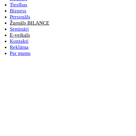
Tiesības
Bizness
Personāls
Žurnāls BILANCE
Semināri
E-veikals
Kontakti
Reklāma
Par mums
E-pasta adrese
Nav norādīts e-pasts
Parole
Nav norādīta parole
vai