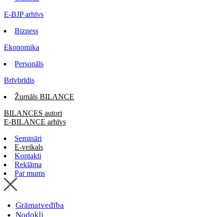
E-BJP arhīvs
Bizness
Ekonomika
Personāls
Brīvbrīdis
Žurnāls BILANCE
BILANCES autori
E-BILANCE arhīvs
Semināri
E-veikals
Kontakti
Reklāma
Par mums
Grāmatvedība
Nodokļi