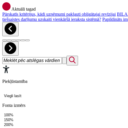
Aktuāli tagad
Pārskatīs kritērijus, kādi uzņēmumi pakļauti obligātajai revīzijai
BILAN
tiešsaistes darījumu uzskaiti vienkāršā ieraksta sistēmā?
Papildināts im
Piekļūstamība
Viegli lasīt
Fonta izmērs
100%
150%
200%