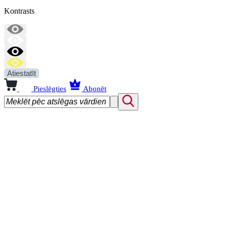
Kontrasts
Atiestatīt
Pieslēgties
Abonēt