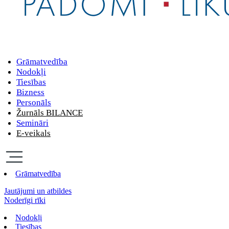
Grāmatvedība
Nodokļi
Tiesības
Bizness
Personāls
Žurnāls BILANCE
Semināri
E-veikals
Grāmatvedība
Jautājumi un atbildes
Noderīgi rīki
Nodokļi
Tiesības