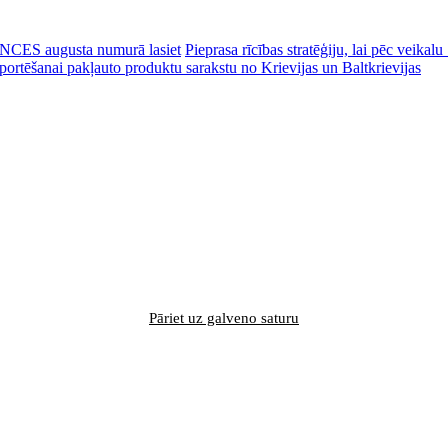
CES augusta numurā lasiet
Pieprasa rīcības stratēģiju, lai pēc veik
portēšanai pakļauto produktu sarakstu no Krievijas un Baltkrievijas
Pāriet uz galveno saturu