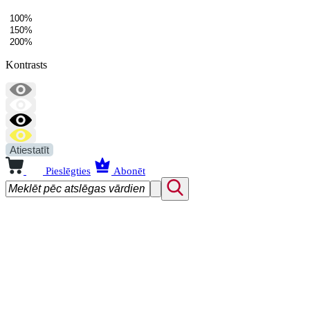
100%
150%
200%
Kontrasts
Atiestatīt
Pieslēgties
Abonēt