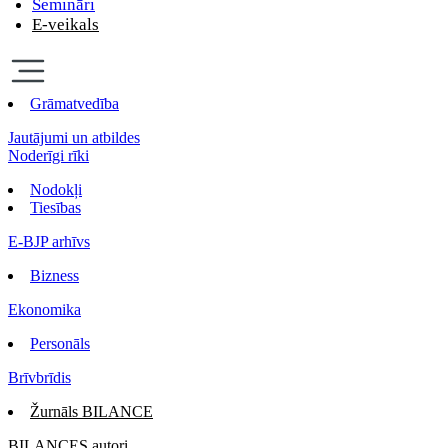
Semināri
E-veikals
Grāmatvedība
Jautājumi un atbildes
Noderīgi rīki
Nodokļi
Tiesības
E-BJP arhīvs
Bizness
Ekonomika
Personāls
Brīvbrīdis
Žurnāls BILANCE
BILANCES autori