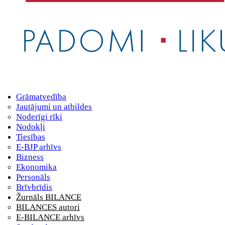
Grāmatvedība
Jautājumi un atbildes
Noderīgi rīki
Nodokļi
Tiesības
E-BJP arhīvs
Bizness
Ekonomika
Personāls
Brīvbrīdis
Žurnāls BILANCE
BILANCES autori
E-BILANCE arhīvs