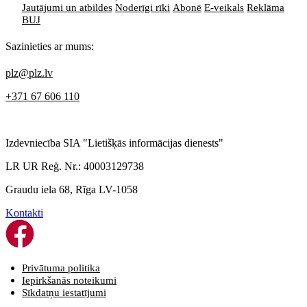
Jautājumi un atbildes
Noderīgi rīki
Abonē
E-veikals
Reklāma
BUJ
Sazinieties ar mums:
plz@plz.lv
+371 67 606 110
Izdevniecība SIA "Lietišķās informācijas dienests"
LR UR Reģ. Nr.: 40003129738
Graudu iela 68, Rīga LV-1058
Kontakti
Privātuma politika
Iepirkšanās noteikumi
Sīkdatņu iestatījumi