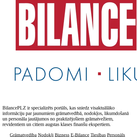
BilancePLZ ir specializēts portāls, kas sniedz visaktuālāko
informāciju par jaunumiem grāmatvedībā, nodokļos, likumdošanā
un personāla jautājumos no praktizējošiem grāmatvežiem,
revidentiem un citiem augstas klases finanšu ekspertiem.
Grāmatvedība
Nodokļi
Bizness
E-Bilance
Tiesības
Personāls