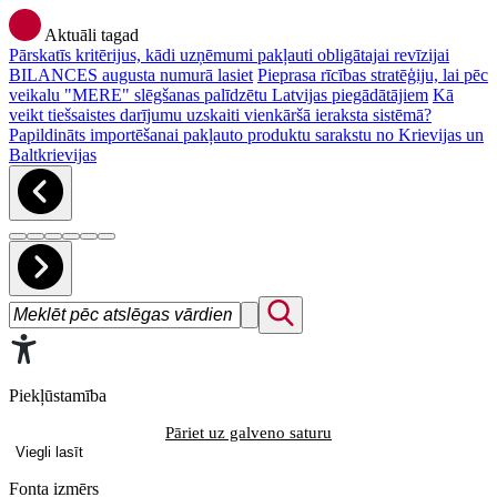
Aktuāli tagad
Pārskatīs kritērijus, kādi uzņēmumi pakļauti obligātajai revīzijai
BILANCES augusta numurā lasiet
Pieprasa rīcības stratēģiju, lai pēc
veikalu "MERE" slēgšanas palīdzētu Latvijas piegādātājiem
Kā
veikt tiešsaistes darījumu uzskaiti vienkāršā ieraksta sistēmā?
Papildināts importēšanai pakļauto produktu sarakstu no Krievijas un
Baltkrievijas
Piekļūstamība
Pāriet uz galveno saturu
Viegli lasīt
Fonta izmērs