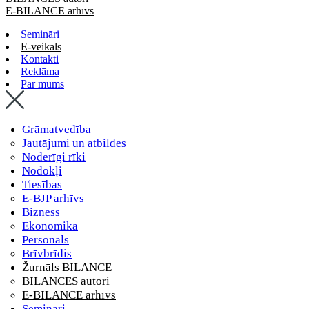
E-BILANCE arhīvs
Semināri
E-veikals
Kontakti
Reklāma
Par mums
Grāmatvedība
Jautājumi un atbildes
Noderīgi rīki
Nodokļi
Tiesības
E-BJP arhīvs
Bizness
Ekonomika
Personāls
Brīvbrīdis
Žurnāls BILANCE
BILANCES autori
E-BILANCE arhīvs
Semināri