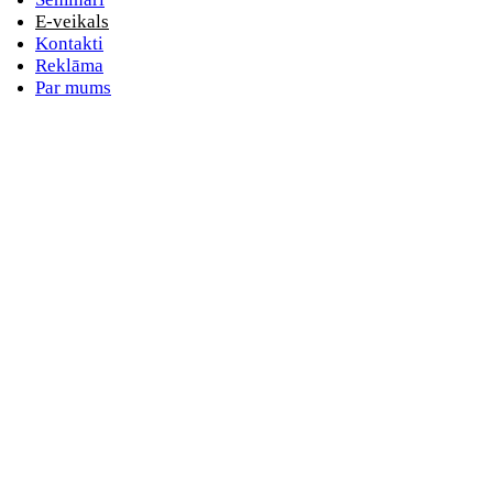
E-veikals
Kontakti
Reklāma
Par mums
E-pasta adrese
Nav norādīts e-pasts
Parole
Nav norādīta parole
Aizmirsta parole
vai
Pieslēdzieties ar