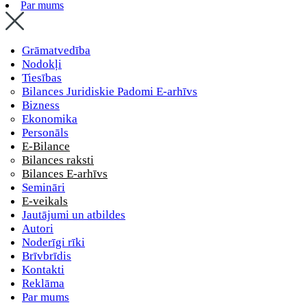
Par mums
Grāmatvedība
Nodokļi
Tiesības
Bilances Juridiskie Padomi E-arhīvs
Bizness
Ekonomika
Personāls
E-Bilance
Bilances raksti
Bilances E-arhīvs
Semināri
E-veikals
Jautājumi un atbildes
Autori
Noderīgi rīki
Brīvbrīdis
Kontakti
Reklāma
Par mums