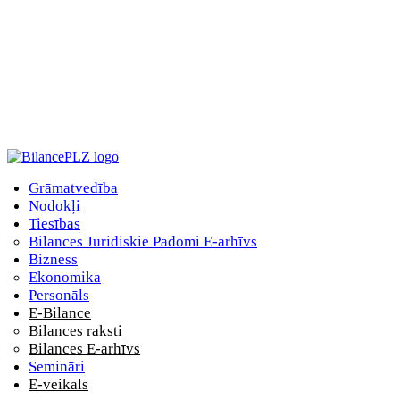
Grāmatvedība
Nodokļi
Tiesības
Bilances Juridiskie Padomi E-arhīvs
Bizness
Ekonomika
Personāls
E-Bilance
Bilances raksti
Bilances E-arhīvs
Semināri
E-veikals