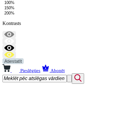
100%
150%
200%
Kontrasts
Atiestatīt
Pieslēgties
Abonēt