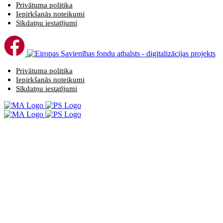
Privātuma politika
Iepirkšanās noteikumi
Sīkdatņu iestatījumi
Privātuma politika
Iepirkšanās noteikumi
Sīkdatņu iestatījumi