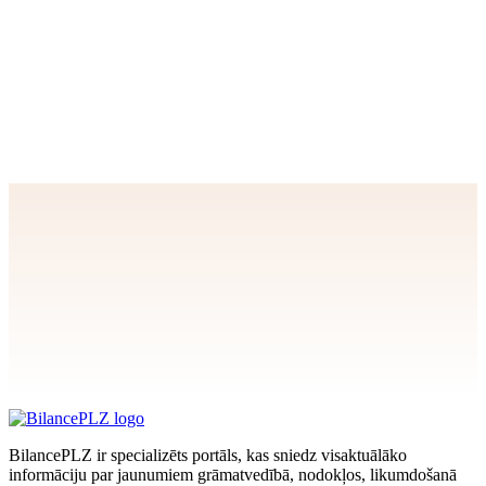
Dienas padoms
Strādā blokos, nevis nepārtraukti – izmanto metodi: 25 minūtes
fokusēts darbs, tad 5 minūšu pauze. Pēc 4 cikliem – 20–30 minūšu
atpūta. Tas saglabā produktivitāti un samazina garīgo nogurumu.
Apstiprināt
>
privātuma politikai
BilancePLZ ir specializēts portāls, kas sniedz visaktuālāko
informāciju par jaunumiem grāmatvedībā, nodokļos, likumdošanā