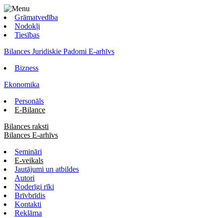
Grāmatvedība
Nodokļi
Tiesības
Bilances Juridiskie Padomi E-arhīvs
Bizness
Ekonomika
Personāls
E-Bilance
Bilances raksti
Bilances E-arhīvs
Semināri
E-veikals
Jautājumi un atbildes
Autori
Noderīgi rīki
Brīvbrīdis
Kontakti
Reklāma