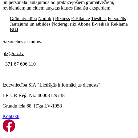
un personāla jautājumos no praktizējošiem grāmatvežiem,
revidentiem un citiem augstas klases finanšu ekspertiem.
Grāmatvedība
Nodokļi
Bizness
E-Bilance
Tiesības
Personāls
Jautājumi un atbildes
Noderīgi rīki
Abonē
E-veikals
Reklāma
BUJ
Sazinieties ar mums:
plz@plz.lv
+371 67 606 110
Izdevniecība SIA "Lietišķās informācijas dienests"
LR UR Reģ. Nr.: 40003129738
Graudu iela 68, Rīga LV-1058
Kontakti