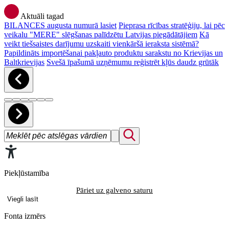
Aktuāli tagad
BILANCES augusta numurā lasiet
Pieprasa rīcības stratēģiju, lai pēc
veikalu "MERE" slēgšanas palīdzētu Latvijas piegādātājiem
Kā
veikt tiešsaistes darījumu uzskaiti vienkāršā ieraksta sistēmā?
Papildināts importēšanai pakļauto produktu sarakstu no Krievijas un
Baltkrievijas
Svešā īpašumā uzņēmumu reģistrēt kļūs daudz grūtāk
Piekļūstamība
Pāriet uz galveno saturu
Viegli lasīt
Fonta izmērs