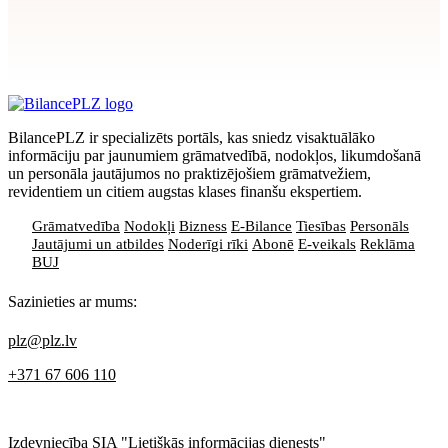
Apstiprināt
>
privātuma politikai
BilancePLZ ir specializēts portāls, kas sniedz visaktuālāko
informāciju par jaunumiem grāmatvedībā, nodokļos, likumdošanā
un personāla jautājumos no praktizējošiem grāmatvežiem,
revidentiem un citiem augstas klases finanšu ekspertiem.
Grāmatvedība
Nodokļi
Bizness
E-Bilance
Tiesības
Personāls
Jautājumi un atbildes
Noderīgi rīki
Abonē
E-veikals
Reklāma
BUJ
Sazinieties ar mums:
plz@plz.lv
+371 67 606 110
Izdevniecība SIA "Lietišķās informācijas dienests"