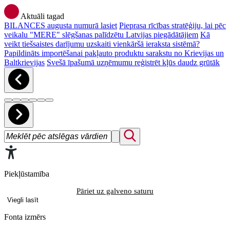
Aktuāli tagad
BILANCES augusta numurā lasiet
Pieprasa rīcības stratēģiju, lai pēc
veikalu "MERE" slēgšanas palīdzētu Latvijas piegādātājiem
Kā
veikt tiešsaistes darījumu uzskaiti vienkāršā ieraksta sistēmā?
Papildināts importēšanai pakļauto produktu sarakstu no Krievijas un
Baltkrievijas
Svešā īpašumā uzņēmumu reģistrēt kļūs daudz grūtāk
Piekļūstamība
Pāriet uz galveno saturu
Viegli lasīt
Fonta izmērs