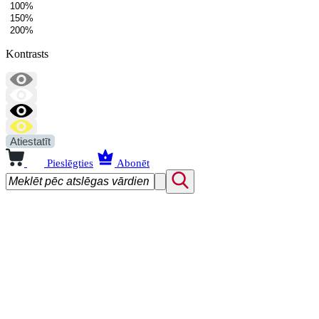
100%
150%
200%
Kontrasts
Atiestatīt
Pieslēgties
Abonēt