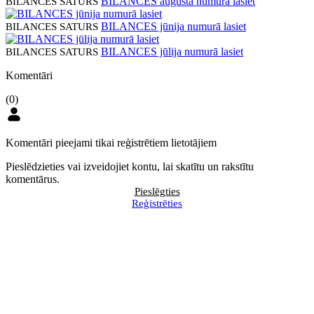
BILANCES augusta numurā lasiet
BILANCES SATURS
BILANCES jūnija numurā lasiet
BILANCES SATURS
BILANCES jūlija numurā lasiet
BILANCES SATURS
Komentāri
(0)
Komentāri pieejami tikai reģistrētiem lietotājiem
Pieslēdzieties vai izveidojiet kontu, lai skatītu un rakstītu
komentārus.
Pieslēgties
Reģistrēties
BILANCES augusta numurā
Pieprasa rīcības stratēģiju, lai pēc
lasiet