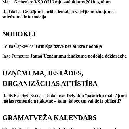
Maija Grebenko:
VSAOI likmju sadalījums 2018. gadam
Redakcija:
Grozījumi sociālo iemaksu veicējiem: ziņojumos
sniedzamā informācija
NODOKĻI
Lolita Čapkeviča:
Brīnišķā dzīve bez atliktā nodokļa
Inga Pumpure:
Jaunā Uzņēmumu ienākuma nodokļa deklarācija
UZŅĒMUMA, IESTĀDES,
ORGANIZĀCIJAS ATTĪSTĪBA
Raitis Kalniņš, Svetlana Sokolova:
Dzīvokļu īpašnieku maksājumi
mājas remontiem nākotnē – kam, kāpēc un vai tie ir obligāti?
GRĀMATVEŽA KALENDĀRS