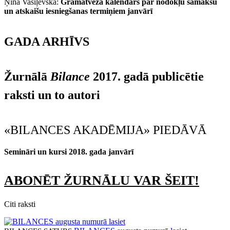
Ņina Vasiļevska:
Grāmatveža kalendārs par nodokļu samaksu
un atskaišu iesniegšanas termiņiem janvārī
GADA ARHĪVS
Žurnālā
Bilance
2017. gadā publicētie
raksti un to autori
«BILANCES AKADĒMIJA» PIEDĀVĀ
Semināri un kursi 2018. gada janvārī
ABONĒT ŽURNĀLU VAR ŠEIT!
Citi raksti