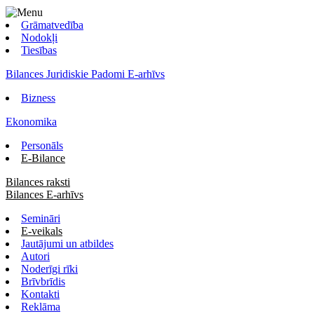
Grāmatvedība
Nodokļi
Tiesības
Bilances Juridiskie Padomi E-arhīvs
Bizness
Ekonomika
Personāls
E-Bilance
Bilances raksti
Bilances E-arhīvs
Semināri
E-veikals
Jautājumi un atbildes
Autori
Noderīgi rīki
Brīvbrīdis
Kontakti
Reklāma