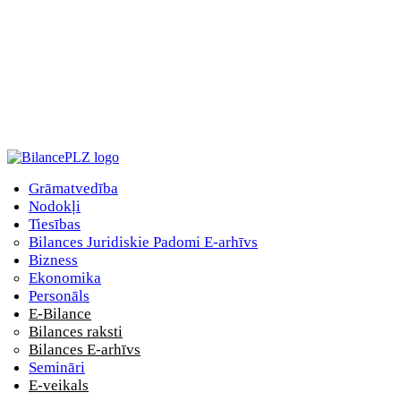
Grāmatvedība
Nodokļi
Tiesības
Bilances Juridiskie Padomi E-arhīvs
Bizness
Ekonomika
Personāls
E-Bilance
Bilances raksti
Bilances E-arhīvs
Semināri
E-veikals