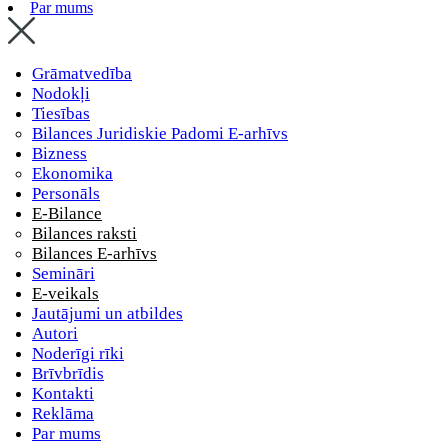
Par mums
Grāmatvedība
Nodokļi
Tiesības
Bilances Juridiskie Padomi E-arhīvs
Bizness
Ekonomika
Personāls
E-Bilance
Bilances raksti
Bilances E-arhīvs
Semināri
E-veikals
Jautājumi un atbildes
Autori
Noderīgi rīki
Brīvbrīdis
Kontakti
Reklāma
Par mums