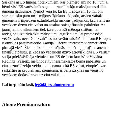
Saskaņā ar ES līmeņa noteikumiem, kas piemērojami no 18. jūnija,
bērni visā ES varēs ātrāk saņemt uzturlīdzekļu maksājumus dalītu
ģimeņu gadījumos. Ņemot vērā to, ka ES ir aptuveni 16 miljoni
starptautisku pāru un 1 miljons šķiršanos ik gadu, arvien vairāk
ģimenēm ir jāpiedzen uzturlīdzekļu maksas gadījumos, kad viens no
vecākiem dzīvo citā valstī un atsakās sniegt finanšu palīdzību. Ar
jaunajiem noteikumiem tiek izveidota ES mēroga sistēma, lai
atvieglotu uzturlīdzekļu maksājumu atgūšanu tā, lai promesošie
vecāki vairs nevarētu izvairīties no savām saistībām, informē Eiropas
Komisijas pārstāvniecība Latvijā. "Bērnu interesēm vienmēr jābūt
pirmajā vietā. Šie noteikumi nodrošinās, ka bērni joprojām saņems
finanšu atbalstu, ja kāds no vecākiem dzīvo atsevišķi citā ES valstī,"
sacīja priekšsēdētāja vietniece un ES tieslietu komisāre Viviāna
Redinga. Pašreiz, mēģinot atgūt nesamaksātos bērna pabalstus un
citus uzturlīdzekļu veidus no personas citā ES valstī, eiropieši var
saskarties ar problēmām, piemēram, ja pāris izšķiras un viens no
vecākiem dodas dzīvot uz citu valsti....
Lai turpinātu lasīt,
iegādājies abonementu
Abonē Premium saturu