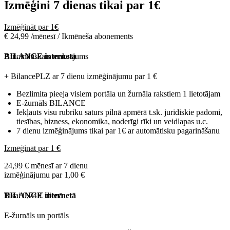
Izmēģini 7 dienas tikai par
1€
Izmēģināt par 1€
€ 24,99 /mēnesī / Ikmēneša abonements
Automātiskais maksājums
BILANCE internetā
+ BilancePLZ ar 7 dienu izmēģinājumu par
1 €
Bezlimita pieeja visiem portāla un žurnāla rakstiem 1 lietotājam
E-žurnāls BILANCE
Iekļauts visu rubriku saturs pilnā apmērā t.sk. juridiskie padomi,
tiesības, bizness, ekonomika, noderīgi rīki un veidlapas u.c.
7 dienu izmēģinājums tikai par 1€ ar automātisku pagarināšanu
Izmēģināt par 1 €
24,99 € mēnesī ar 7 dienu
izmēģinājumu par 1,00 €
Tikai 0,74 € dienā
BILANCE internetā
E-žurnāls un portāls