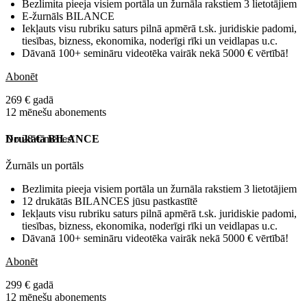
Bezlimita pieeja visiem portāla un žurnāla rakstiem 3 lietotājiem
E-žurnāls BILANCE
Iekļauts visu rubriku saturs pilnā apmērā t.sk. juridiskie padomi,
tiesības, bizness, ekonomika, noderīgi rīki un veidlapas u.c.
Dāvanā 100+ semināru videotēka vairāk nekā 5000 € vērtībā!
Abonēt
269 € gadā
12 mēnešu abonements
No 28 € mēnesī
Drukātā BILANCE
Žurnāls un portāls
Bezlimita pieeja visiem portāla un žurnāla rakstiem 3 lietotājiem
12 drukātās BILANCES jūsu pastkastītē
Iekļauts visu rubriku saturs pilnā apmērā t.sk. juridiskie padomi,
tiesības, bizness, ekonomika, noderīgi rīki un veidlapas u.c.
Dāvanā 100+ semināru videotēka vairāk nekā 5000 € vērtībā!
Abonēt
299 € gadā
12 mēnešu abonements