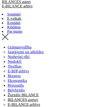
BILANCES autori
E-BILANCE arhīvs
Semināri
E-veikals
Kontakti
Reklāma
Par mums
Grāmatvedība
Jautājumi un atbildes
Noderīgi rīki
Nodokļi
Tiesības
E-BJP arhīvs
Bizness
Ekonomika
Personāls
Brīvbrīdis
Žurnāls BILANCE
BILANCES autori
E-BILANCE arhīvs