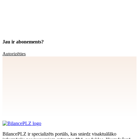
Jau ir abonements?
Autorizēties
Apstiprināt
>
privātuma politikai
BilancePLZ ir specializēts portāls, kas sniedz visaktuālāko