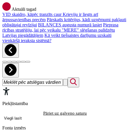
Aktuāli tagad
VID skaidro, kāpēc tranzīts caur Krieviju ir liegts arī
ārpussavienības precēm
Pārskatīs kritērijus, kādi uzņēmumi pakļauti
obligātajai revīzijai
BILANCES augusta numurā lasiet
Pieprasa
rīcības stratēģiju, lai pēc veikalu "MERE" slēgšanas palīdzētu
Latvijas piegādātājiem
Kā veikt tiešsaistes darījumu uzskaiti
vienkāršā ieraksta sistēmā?
Piekļūstamība
Pāriet uz galveno saturu
Viegli lasīt
Fonta izmērs