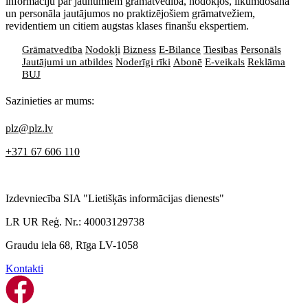
informāciju par jaunumiem grāmatvedībā, nodokļos, likumdošanā
un personāla jautājumos no praktizējošiem grāmatvežiem,
revidentiem un citiem augstas klases finanšu ekspertiem.
Grāmatvedība
Nodokļi
Bizness
E-Bilance
Tiesības
Personāls
Jautājumi un atbildes
Noderīgi rīki
Abonē
E-veikals
Reklāma
BUJ
Sazinieties ar mums:
plz@plz.lv
+371 67 606 110
Izdevniecība SIA "Lietišķās informācijas dienests"
LR UR Reģ. Nr.: 40003129738
Graudu iela 68, Rīga LV-1058
Kontakti