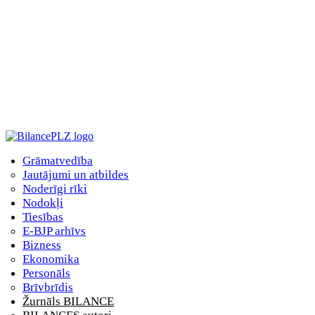
Grāmatvedība
Jautājumi un atbildes
Noderīgi rīki
Nodokļi
Tiesības
E-BJP arhīvs
Bizness
Ekonomika
Personāls
Brīvbrīdis
Žurnāls BILANCE