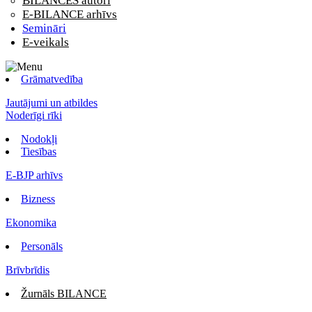
BILANCES autori
E-BILANCE arhīvs
Semināri
E-veikals
Grāmatvedība
Jautājumi un atbildes
Noderīgi rīki
Nodokļi
Tiesības
E-BJP arhīvs
Bizness
Ekonomika
Personāls
Brīvbrīdis
Žurnāls BILANCE