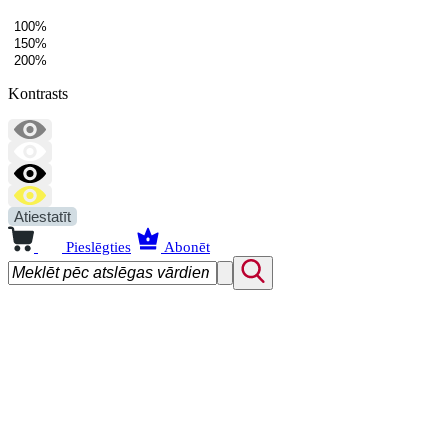
100%
150%
200%
Kontrasts
Atiestatīt
Pieslēgties
Abonēt