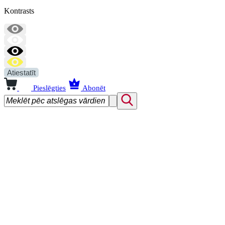
Kontrasts
Atiestatīt
Pieslēgties
Abonēt