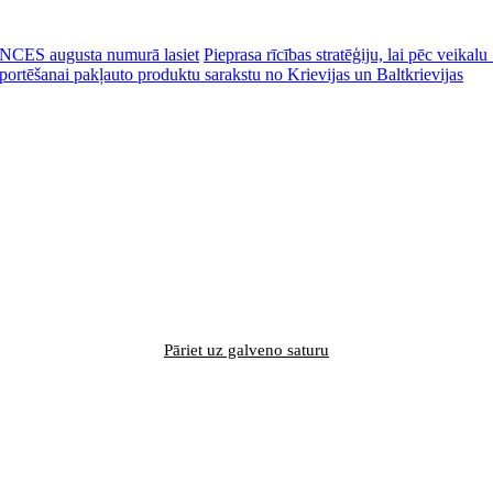
CES augusta numurā lasiet
Pieprasa rīcības stratēģiju, lai pēc veik
portēšanai pakļauto produktu sarakstu no Krievijas un Baltkrievijas
Pāriet uz galveno saturu