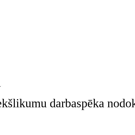
.
iekšlikumu darbaspēka nodo