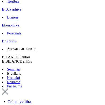
Tiesības
E-BJP arhīvs
Bizness
Ekonomika
Personāls
Brīvbrīdis
Žurnāls BILANCE
BILANCES autori
E-BILANCE arhīvs
Semināri
E-veikals
Kontakti
Reklāma
Par mums
Grāmatvedība