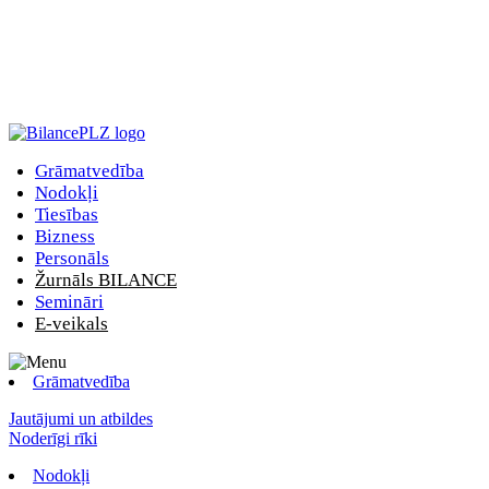
Grāmatvedība
Nodokļi
Tiesības
Bizness
Personāls
Žurnāls BILANCE
Semināri
E-veikals
Grāmatvedība
Jautājumi un atbildes
Noderīgi rīki
Nodokļi