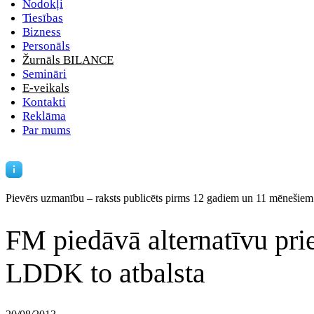
Nodokļi
Tiesības
Bizness
Personāls
Žurnāls BILANCE
Semināri
E-veikals
Kontakti
Reklāma
Par mums
Pievērs uzmanību – raksts publicēts
pirms 12 gadiem un 11 mēnešiem
FM piedāvā alternatīvu pr
LDDK to atbalsta