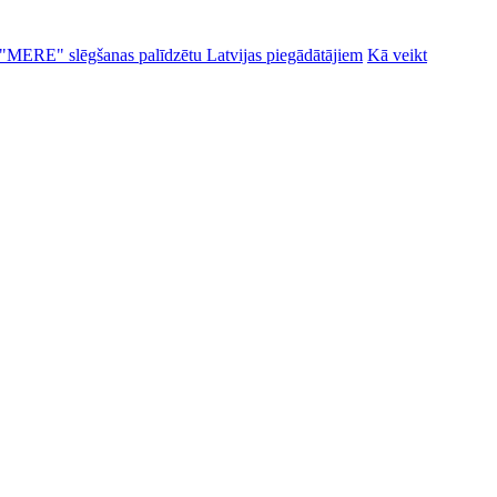
alu "MERE" slēgšanas palīdzētu Latvijas piegādātājiem
Kā veikt