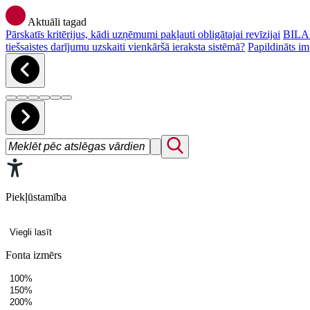
Aktuāli tagad
Pārskatīs kritērijus, kādi uzņēmumi pakļauti obligātajai revīzijai
BILAN
tiešsaistes darījumu uzskaiti vienkāršā ieraksta sistēmā?
Papildināts im
Piekļūstamība
Viegli lasīt
Fonta izmērs
100%
150%
200%