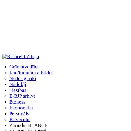
Grāmatvedība
Jautājumi un atbildes
Noderīgi rīki
Nodokļi
Tiesības
E-BJP arhīvs
Bizness
Ekonomika
Personāls
Brīvbrīdis
Žurnāls BILANCE