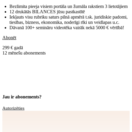
Bezlimita pieeja visiem portāla un žurnāla rakstiem 3 lietotājiem
12 drukātās BILANCES jūsu pastkastītē
Iekļauts visu rubriku saturs pilnā apmērā t.sk. juridiskie padomi,
tiesības, bizness, ekonomika, noderīgi rīki un veidlapas u.c.
Dāvanā 100+ semināru videotēka vairāk nekā 5000 € vērtībā!
Abonēt
299 € gadā
12 mēnešu abonements
Jau ir abonements?
Autorizēties