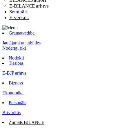
BILANCES autori
E-BILANCE arhīvs
Semināri
E-veikals
Grāmatvedība
Jautājumi un atbildes
Noderīgi rīki
Nodokļi
Tiesības
E-BJP arhīvs
Bizness
Ekonomika
Personāls
Brīvbrīdis
Žurnāls BILANCE