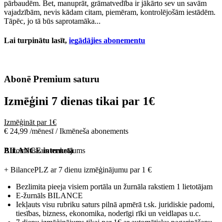
pārbaudēm. Bet, manuprāt, grāmatvedība ir jākārto sev un savām
vajadzībām, nevis kādam citam, piemēram, kontrolējošām iestādēm.
Tāpēc, jo tā būs saprotamāka...
Lai turpinātu lasīt,
iegādājies abonementu
Abonē Premium saturu
Izmēģini 7 dienas tikai par
1€
Izmēģināt par 1€
€ 24,99 /mēnesī / Ikmēneša abonements
Automātiskais maksājums
BILANCE internetā
+ BilancePLZ ar 7 dienu izmēģinājumu par
1 €
Bezlimita pieeja visiem portāla un žurnāla rakstiem 1 lietotājam
E-žurnāls BILANCE
Iekļauts visu rubriku saturs pilnā apmērā t.sk. juridiskie padomi,
tiesības, bizness, ekonomika, noderīgi rīki un veidlapas u.c.