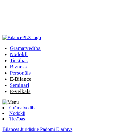
Grāmatvedība
Nodokļi
Tiesības
Bizness
Personāls
E-Bilance
Semināri
E-veikals
Grāmatvedība
Nodokļi
Tiesības
Bilances Juridiskie Padomi E-arhīvs