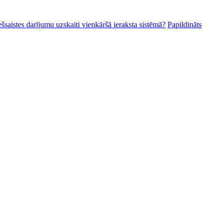
ešsaistes darījumu uzskaiti vienkāršā ieraksta sistēmā?
Papildināts