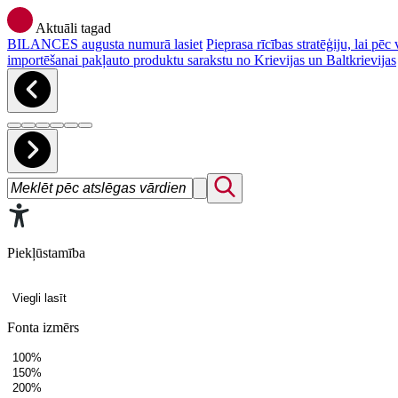
Aktuāli tagad
BILANCES augusta numurā lasiet
Pieprasa rīcības stratēģiju, lai p
importēšanai pakļauto produktu sarakstu no Krievijas un Baltkrievijas
Piekļūstamība
Viegli lasīt
Fonta izmērs
100%
150%
200%