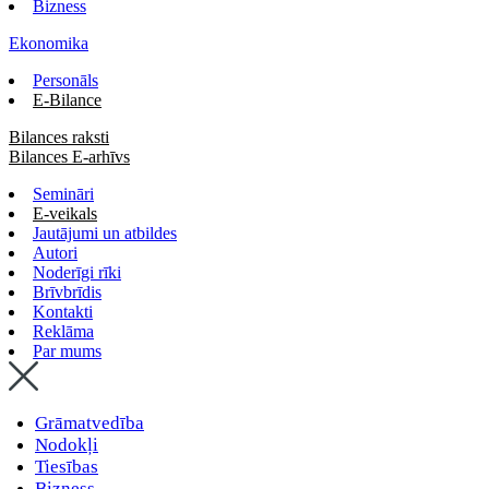
Bizness
Ekonomika
Personāls
E-Bilance
Bilances raksti
Bilances E-arhīvs
Semināri
E-veikals
Jautājumi un atbildes
Autori
Noderīgi rīki
Brīvbrīdis
Kontakti
Reklāma
Par mums
Grāmatvedība
Nodokļi
Tiesības
Bizness