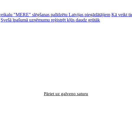
ēc veikalu "MERE" slēgšanas palīdzētu Latvijas piegādātājiem
Kā veikt ti
Svešā īpašumā uzņēmumu reģistrēt kļūs daudz grūtāk
Pāriet uz galveno saturu