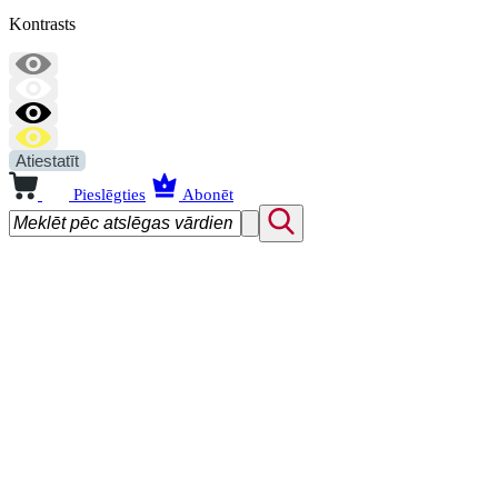
Kontrasts
Atiestatīt
Pieslēgties
Abonēt