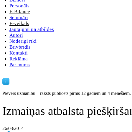
Personāls
E-Bilance
Semināri
E-veikals
Jautājumi un atbildes
Autori
Noderīgi rīki
Brīvbrīdis
Kontakti
Reklāma
Par mums
Pievērs uzmanību – raksts publicēts
pirms 12 gadiem un 4 mēnešiem.
Izmaiņas atbalsta piešķirša
26/03/2014