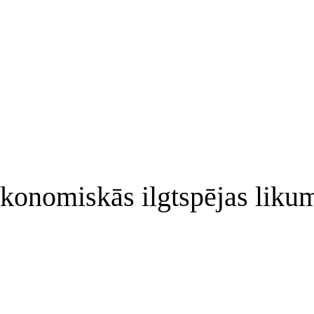
onomiskās ilgtspējas likum