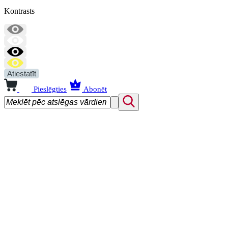
Kontrasts
Atiestatīt
Pieslēgties
Abonēt