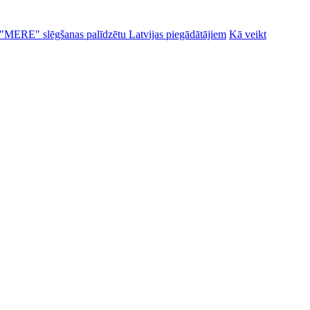
alu "MERE" slēgšanas palīdzētu Latvijas piegādātājiem
Kā veikt