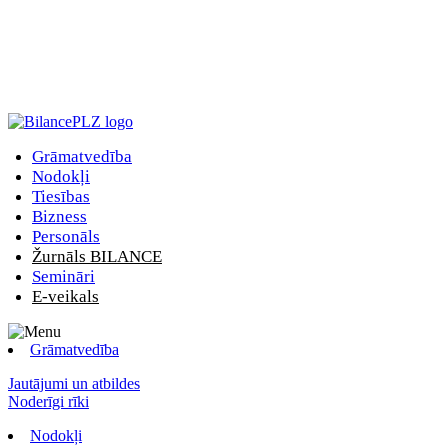
Grāmatvedība
Nodokļi
Tiesības
Bizness
Personāls
Žurnāls BILANCE
Semināri
E-veikals
Grāmatvedība
Jautājumi un atbildes
Noderīgi rīki
Nodokļi