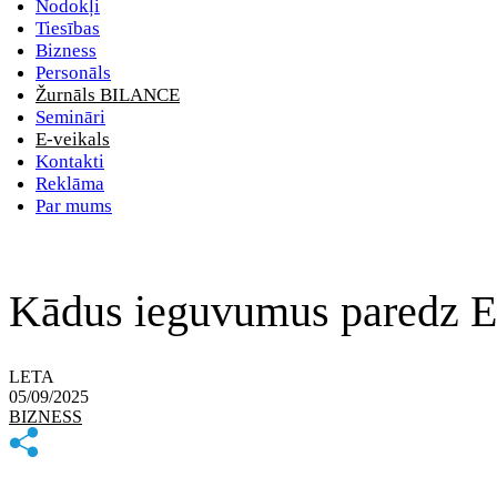
Nodokļi
Tiesības
Bizness
Personāls
Žurnāls BILANCE
Semināri
E-veikals
Kontakti
Reklāma
Par mums
Kādus ieguvumus paredz Ek
LETA
05/09/2025
BIZNESS