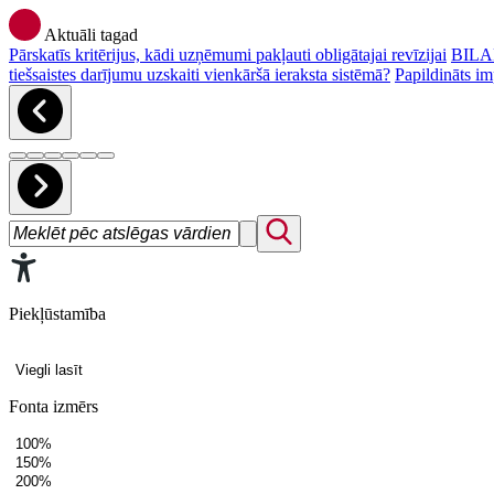
Aktuāli tagad
Pārskatīs kritērijus, kādi uzņēmumi pakļauti obligātajai revīzijai
BILAN
tiešsaistes darījumu uzskaiti vienkāršā ieraksta sistēmā?
Papildināts im
Piekļūstamība
Viegli lasīt
Fonta izmērs
100%
150%
200%