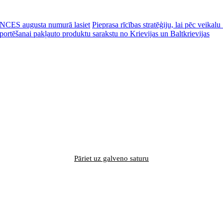
CES augusta numurā lasiet
Pieprasa rīcības stratēģiju, lai pēc veik
portēšanai pakļauto produktu sarakstu no Krievijas un Baltkrievijas
Pāriet uz galveno saturu