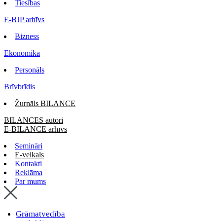
Tiesības
E-BJP arhīvs
Bizness
Ekonomika
Personāls
Brīvbrīdis
Žurnāls BILANCE
BILANCES autori
E-BILANCE arhīvs
Semināri
E-veikals
Kontakti
Reklāma
Par mums
Grāmatvedība