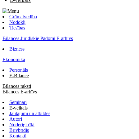
E-veikals
Grāmatvedība
Nodokļi
Tiesības
Bilances Juridiskie Padomi E-arhīvs
Bizness
Ekonomika
Personāls
E-Bilance
Bilances raksti
Bilances E-arhīvs
Semināri
E-veikals
Jautājumi un atbildes
Autori
Noderīgi rīki
Brīvbrīdis
Kontakti