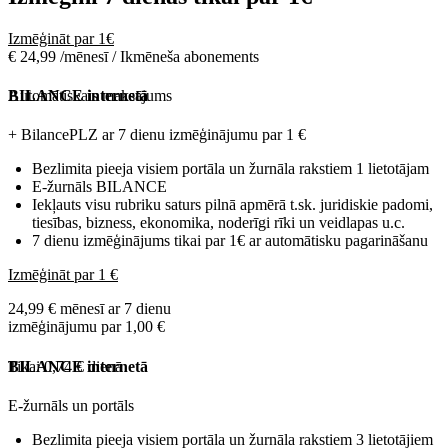
Izmēģināt par 1€
€ 24,99 /mēnesī / Ikmēneša abonements
Automātiskais maksājums
BILANCE internetā
+ BilancePLZ ar 7 dienu izmēģinājumu par
1 €
Bezlimita pieeja visiem portāla un žurnāla rakstiem 1 lietotājam
E-žurnāls BILANCE
Iekļauts visu rubriku saturs pilnā apmērā t.sk. juridiskie padomi,
tiesības, bizness, ekonomika, noderīgi rīki un veidlapas u.c.
7 dienu izmēģinājums tikai par 1€ ar automātisku pagarināšanu
Izmēģināt par 1 €
24,99 € mēnesī ar 7 dienu
izmēģinājumu par 1,00 €
Tikai 0,74 € dienā
BILANCE internetā
E-žurnāls un portāls
Bezlimita pieeja visiem portāla un žurnāla rakstiem 3 lietotājiem