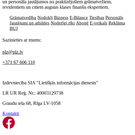
un personāla jautājumos no praktizējošiem grāmatvežiem,
revidentiem un citiem augstas klases finanšu ekspertiem.
Grāmatvedība
Nodokļi
Bizness
E-Bilance
Tiesības
Personāls
Jautājumi un atbildes
Noderīgi rīki
Abonē
E-veikals
Reklāma
BUJ
Sazinieties ar mums:
plz@plz.lv
+371 67 606 110
Izdevniecība SIA "Lietišķās informācijas dienests"
LR UR Reģ. Nr.: 40003129738
Graudu iela 68, Rīga LV-1058
Kontakti