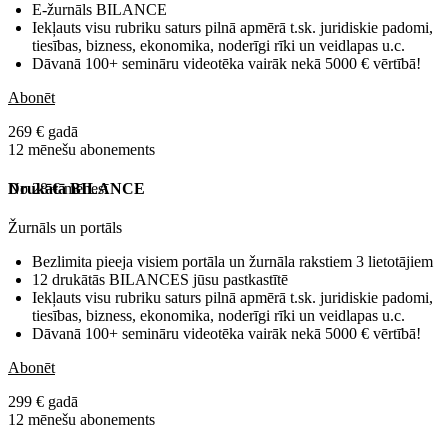
E-žurnāls BILANCE
Iekļauts visu rubriku saturs pilnā apmērā t.sk. juridiskie padomi,
tiesības, bizness, ekonomika, noderīgi rīki un veidlapas u.c.
Dāvanā 100+ semināru videotēka vairāk nekā 5000 € vērtībā!
Abonēt
269 € gadā
12 mēnešu abonements
No 28 € mēnesī
Drukātā BILANCE
Žurnāls un portāls
Bezlimita pieeja visiem portāla un žurnāla rakstiem 3 lietotājiem
12 drukātās BILANCES jūsu pastkastītē
Iekļauts visu rubriku saturs pilnā apmērā t.sk. juridiskie padomi,
tiesības, bizness, ekonomika, noderīgi rīki un veidlapas u.c.
Dāvanā 100+ semināru videotēka vairāk nekā 5000 € vērtībā!
Abonēt
299 € gadā
12 mēnešu abonements