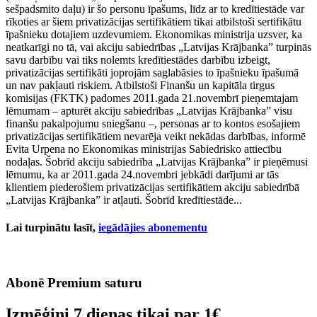
sešpadsmito daļu) ir šo personu īpašums, līdz ar to kredītiestāde var
rīkoties ar šiem privatizācijas sertifikātiem tikai atbilstoši sertifikātu
īpašnieku dotajiem uzdevumiem. Ekonomikas ministrija uzsver, ka
neatkarīgi no tā, vai akciju sabiedrības „Latvijas Krājbanka” turpinās
savu darbību vai tiks nolemts kredītiestādes darbību izbeigt,
privatizācijas sertifikāti joprojām saglabāsies to īpašnieku īpašumā
un nav pakļauti riskiem. Atbilstoši Finanšu un kapitāla tirgus
komisijas (FKTK) padomes 2011.gada 21.novembrī pieņemtajam
lēmumam – apturēt akciju sabiedrības „Latvijas Krājbanka” visu
finanšu pakalpojumu sniegšanu –, personas ar to kontos esošajiem
privatizācijas sertifikātiem nevarēja veikt nekādas darbības, informē
Evita Urpena no Ekonomikas ministrijas Sabiedrisko attiecību
nodaļas. Šobrīd akciju sabiedrība „Latvijas Krājbanka” ir pieņēmusi
lēmumu, ka ar 2011.gada 24.novembri jebkādi darījumi ar tās
klientiem piederošiem privatizācijas sertifikātiem akciju sabiedrībā
„Latvijas Krājbanka” ir atļauti. Šobrīd kredītiestāde...
Lai turpinātu lasīt,
iegādājies abonementu
Abonē Premium saturu
Izmēģini 7 dienas tikai par
1€