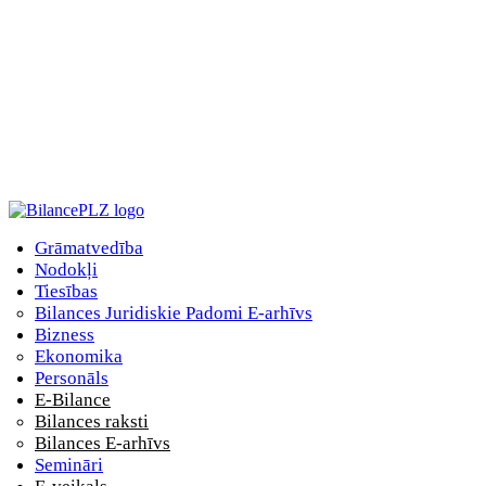
Grāmatvedība
Nodokļi
Tiesības
Bilances Juridiskie Padomi E-arhīvs
Bizness
Ekonomika
Personāls
E-Bilance
Bilances raksti
Bilances E-arhīvs
Semināri