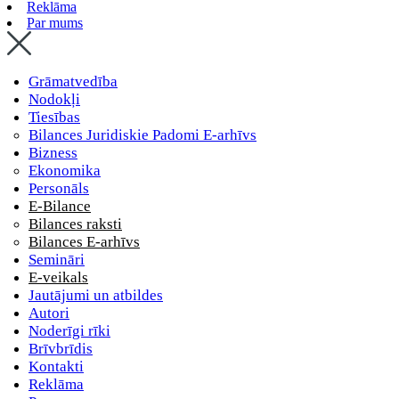
Reklāma
Par mums
Grāmatvedība
Nodokļi
Tiesības
Bilances Juridiskie Padomi E-arhīvs
Bizness
Ekonomika
Personāls
E-Bilance
Bilances raksti
Bilances E-arhīvs
Semināri
E-veikals
Jautājumi un atbildes
Autori
Noderīgi rīki
Brīvbrīdis
Kontakti
Reklāma