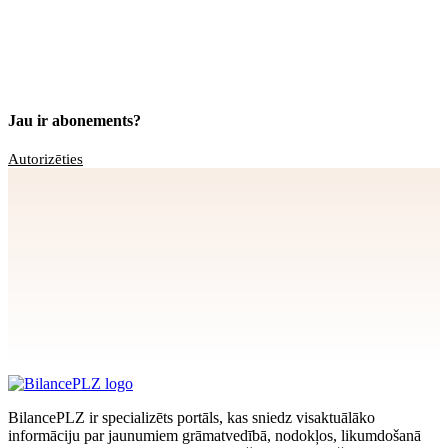
Jau ir abonements?
Autorizēties
Apstiprināt
>
privātuma politikai
BilancePLZ ir specializēts portāls, kas sniedz visaktuālāko
informāciju par jaunumiem grāmatvedībā, nodokļos, likumdošanā