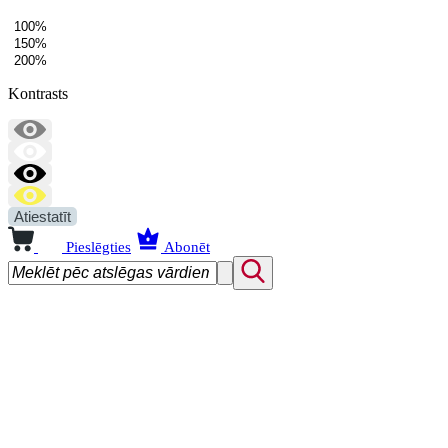
100%
150%
200%
Kontrasts
Atiestatīt
Pieslēgties
Abonēt