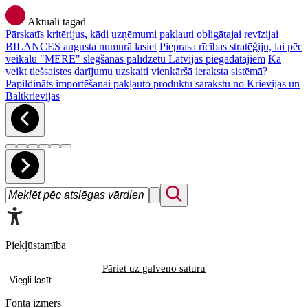
Aktuāli tagad
Pārskatīs kritērijus, kādi uzņēmumi pakļauti obligātajai revīzijai
BILANCES augusta numurā lasiet
Pieprasa rīcības stratēģiju, lai pēc
veikalu "MERE" slēgšanas palīdzētu Latvijas piegādātājiem
Kā
veikt tiešsaistes darījumu uzskaiti vienkāršā ieraksta sistēmā?
Papildināts importēšanai pakļauto produktu sarakstu no Krievijas un
Baltkrievijas
Piekļūstamība
Pāriet uz galveno saturu
Viegli lasīt
Fonta izmērs