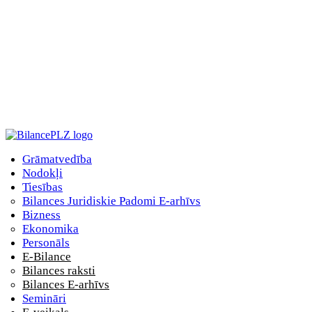
Grāmatvedība
Nodokļi
Tiesības
Bilances Juridiskie Padomi E-arhīvs
Bizness
Ekonomika
Personāls
E-Bilance
Bilances raksti
Bilances E-arhīvs
Semināri