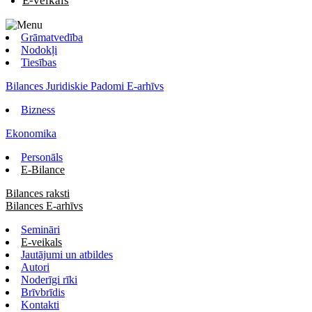
E-veikals
Grāmatvedība
Nodokļi
Tiesības
Bilances Juridiskie Padomi E-arhīvs
Bizness
Ekonomika
Personāls
E-Bilance
Bilances raksti
Bilances E-arhīvs
Semināri
E-veikals
Jautājumi un atbildes
Autori
Noderīgi rīki
Brīvbrīdis
Kontakti