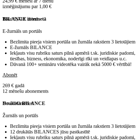
24,99 € mēnesī ar 7 dienu
izmēģinājumu par 1,00 €
Tikai 0,74 € dienā
BILANCE internetā
E-žurnāls un portāls
Bezlimita pieeja visiem portāla un žurnāla rakstiem 3 lietotājiem
E-žurnāls BILANCE
Iekļauts visu rubriku saturs pilnā apmērā t.sk. juridiskie padomi,
tiesības, bizness, ekonomika, noderīgi rīki un veidlapas u.c.
Dāvanā 100+ semināru videotēka vairāk nekā 5000 € vērtībā!
Abonēt
269 € gadā
12 mēnešu abonements
No 28 € mēnesī
Drukātā BILANCE
Žurnāls un portāls
Bezlimita pieeja visiem portāla un žurnāla rakstiem 3 lietotājiem
12 drukātās BILANCES jūsu pastkastītē
Iekļauts visu rubriku saturs pilnā apmērā t.sk. juridiskie padomi,