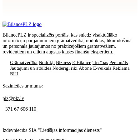
Apstiprināt
>
privātuma politikai
BilancePLZ ir specializēts portāls, kas sniedz visaktuālāko
informāciju par jaunumiem grāmatvedībā, nodokļos, likumdošanā
un personāla jautājumos no praktizējošiem grāmatvežiem,
revidentiem un citiem augstas klases finanšu ekspertiem.
Grāmatvedība
Nodokļi
Bizness
E-Bilance
Tiesības
Personāls
Jautājumi un atbildes
Noderīgi rīki
Abonē
E-veikals
Reklāma
BUJ
Sazinieties ar mums:
plz@plz.lv
+371 67 606 110
Izdevniecība SIA "Lietišķās informācijas dienests"