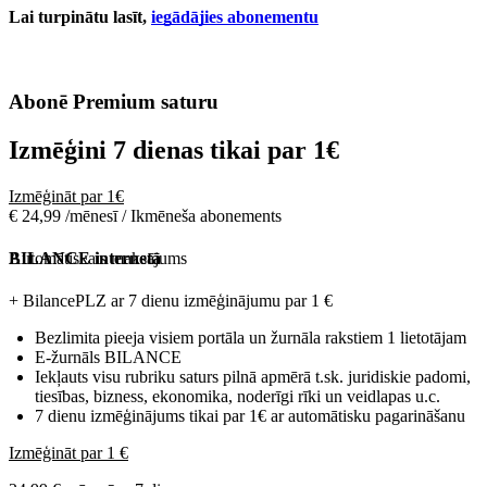
Lai turpinātu lasīt,
iegādājies abonementu
Abonē Premium saturu
Izmēģini 7 dienas tikai par
1€
Izmēģināt par 1€
€ 24,99 /mēnesī / Ikmēneša abonements
Automātiskais maksājums
BILANCE internetā
+ BilancePLZ ar 7 dienu izmēģinājumu par
1 €
Bezlimita pieeja visiem portāla un žurnāla rakstiem 1 lietotājam
E-žurnāls BILANCE
Iekļauts visu rubriku saturs pilnā apmērā t.sk. juridiskie padomi,
tiesības, bizness, ekonomika, noderīgi rīki un veidlapas u.c.
7 dienu izmēģinājums tikai par 1€ ar automātisku pagarināšanu
Izmēģināt par 1 €