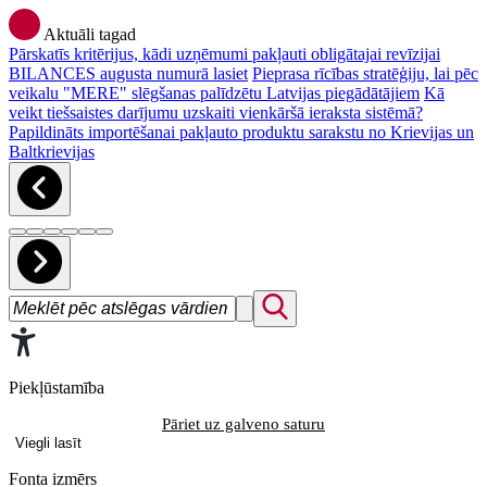
Aktuāli tagad
Pārskatīs kritērijus, kādi uzņēmumi pakļauti obligātajai revīzijai
BILANCES augusta numurā lasiet
Pieprasa rīcības stratēģiju, lai pēc
veikalu "MERE" slēgšanas palīdzētu Latvijas piegādātājiem
Kā
veikt tiešsaistes darījumu uzskaiti vienkāršā ieraksta sistēmā?
Papildināts importēšanai pakļauto produktu sarakstu no Krievijas un
Baltkrievijas
Piekļūstamība
Pāriet uz galveno saturu
Viegli lasīt
Fonta izmērs