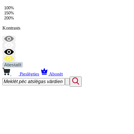
100%
150%
200%
Kontrasts
Atiestatīt
Pieslēgties
Abonēt