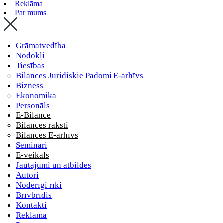
Reklāma
Par mums
Grāmatvedība
Nodokļi
Tiesības
Bilances Juridiskie Padomi E-arhīvs
Bizness
Ekonomika
Personāls
E-Bilance
Bilances raksti
Bilances E-arhīvs
Semināri
E-veikals
Jautājumi un atbildes
Autori
Noderīgi rīki
Brīvbrīdis
Kontakti
Reklāma