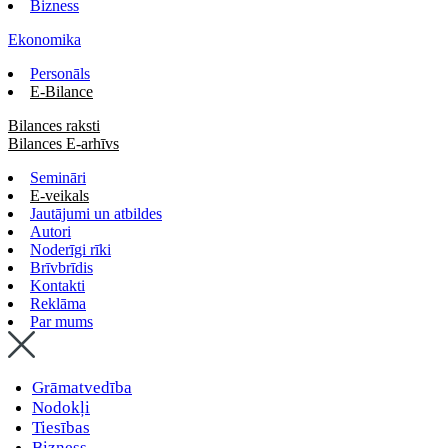
Bizness
Ekonomika
Personāls
E-Bilance
Bilances raksti
Bilances E-arhīvs
Semināri
E-veikals
Jautājumi un atbildes
Autori
Noderīgi rīki
Brīvbrīdis
Kontakti
Reklāma
Par mums
Grāmatvedība
Nodokļi
Tiesības
Bizness