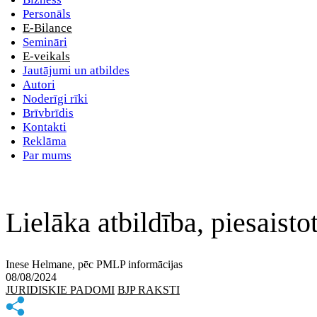
Personāls
E-Bilance
Semināri
E-veikals
Jautājumi un atbildes
Autori
Noderīgi rīki
Brīvbrīdis
Kontakti
Reklāma
Par mums
Lielāka atbildība, piesaist
Inese Helmane, pēc PMLP informācijas
08/08/2024
JURIDISKIE PADOMI
BJP RAKSTI