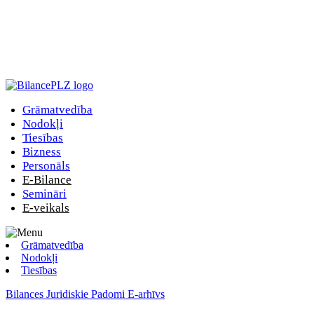
Grāmatvedība
Nodokļi
Tiesības
Bizness
Personāls
E-Bilance
Semināri
E-veikals
Grāmatvedība
Nodokļi
Tiesības
Bilances Juridiskie Padomi E-arhīvs