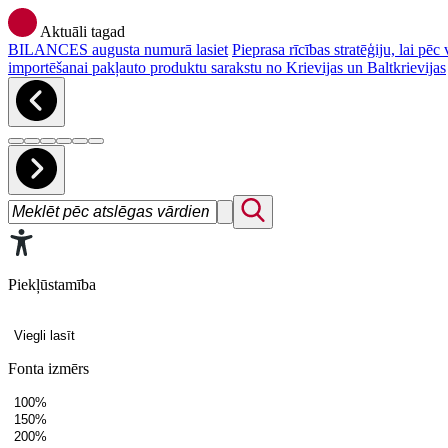
Aktuāli tagad
BILANCES augusta numurā lasiet
Pieprasa rīcības stratēģiju, lai p
importēšanai pakļauto produktu sarakstu no Krievijas un Baltkrievijas
Piekļūstamība
Viegli lasīt
Fonta izmērs
100%
150%
200%