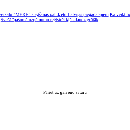
ēc veikalu "MERE" slēgšanas palīdzētu Latvijas piegādātājiem
Kā veikt ti
Svešā īpašumā uzņēmumu reģistrēt kļūs daudz grūtāk
Pāriet uz galveno saturu