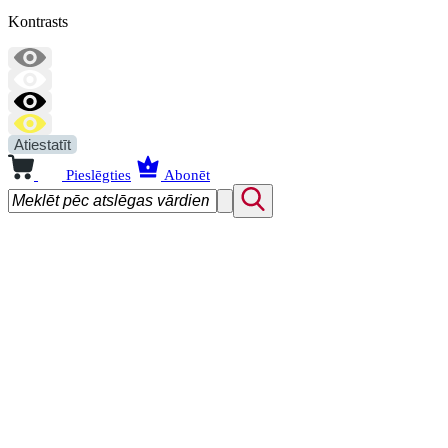
Kontrasts
Atiestatīt
Pieslēgties
Abonēt