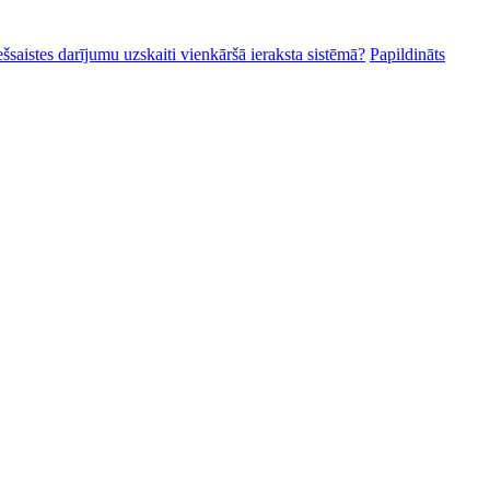
ešsaistes darījumu uzskaiti vienkāršā ieraksta sistēmā?
Papildināts