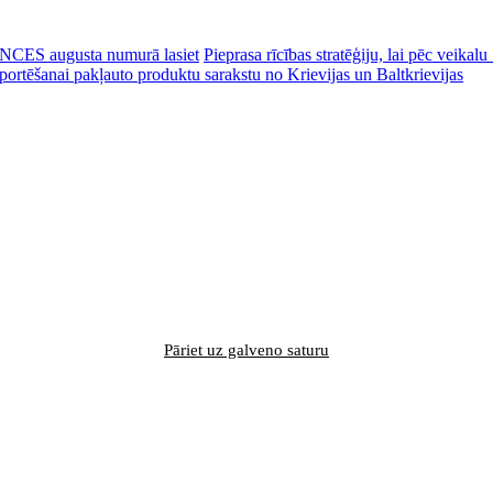
CES augusta numurā lasiet
Pieprasa rīcības stratēģiju, lai pēc veik
portēšanai pakļauto produktu sarakstu no Krievijas un Baltkrievijas
Pāriet uz galveno saturu