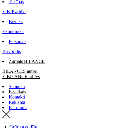
Tiesības
E-BJP arhīvs
Bizness
Ekonomika
Personāls
Brīvbrīdis
Žurnāls BILANCE
BILANCES autori
E-BILANCE arhīvs
Semināri
E-veikals
Kontakti
Reklāma
Par mums
Grāmatvedība