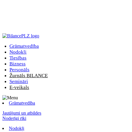
Grāmatvedība
Nodokļi
Tiesības
Bizness
Personāls
Žurnāls BILANCE
Semināri
E-veikals
Grāmatvedība
Jautājumi un atbildes
Noderīgi rīki
Nodokļi