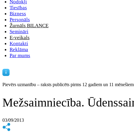
Nodokļi
Tiesības
Bizness
Personāls
Žurnāls BILANCE
Semināri
E-veikals
Kontakti
Reklāma
Par mums
Pievērs uzmanību – raksts publicēts
pirms 12 gadiem un 11 mēnešiem
Mežsaimniecība. Ūdenssai
03/09/2013