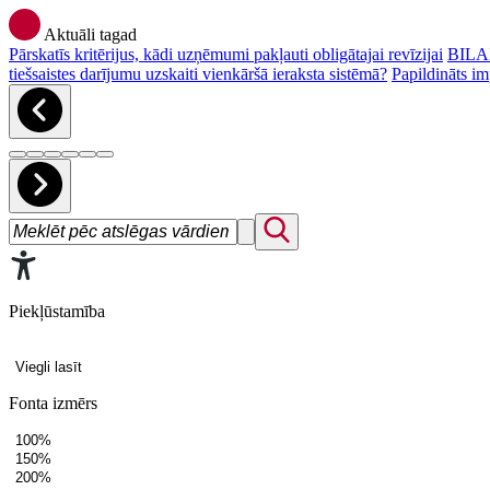
Aktuāli tagad
Pārskatīs kritērijus, kādi uzņēmumi pakļauti obligātajai revīzijai
BILAN
tiešsaistes darījumu uzskaiti vienkāršā ieraksta sistēmā?
Papildināts im
Piekļūstamība
Viegli lasīt
Fonta izmērs
100%
150%
200%