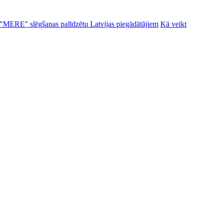
alu "MERE" slēgšanas palīdzētu Latvijas piegādātājiem
Kā veikt