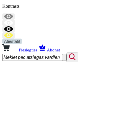
Kontrasts
Atiestatīt
Pieslēgties
Abonēt