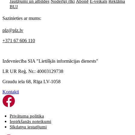
Jautājumi un atbildes
Noderīgi rīki
Abonē
E-veikals
Reklāma
BUJ
Sazinieties ar mums:
plz@plz.lv
+371 67 606 110
Izdevniecība SIA "Lietišķās informācijas dienests"
LR UR Reģ. Nr.: 40003129738
Graudu iela 68, Rīga LV-1058
Kontakti
Privātuma politika
Iepirkšanās noteikumi
Sīkdatņu iestatījumi