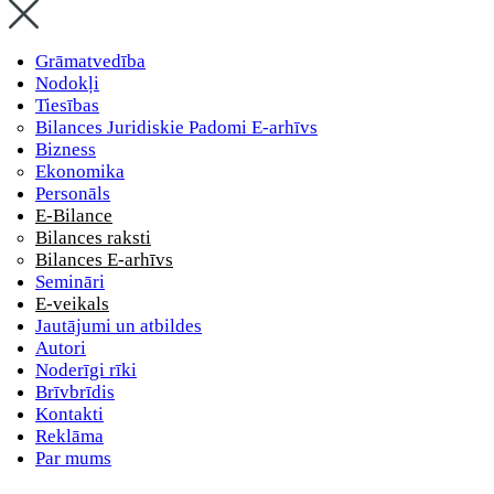
Grāmatvedība
Nodokļi
Tiesības
Bilances Juridiskie Padomi E-arhīvs
Bizness
Ekonomika
Personāls
E-Bilance
Bilances raksti
Bilances E-arhīvs
Semināri
E-veikals
Jautājumi un atbildes
Autori
Noderīgi rīki
Brīvbrīdis
Kontakti
Reklāma
Par mums