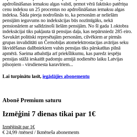
apdrošināšanas iemaksu algas valstī, ņemot vērā faktisko patēriņa
cenu indeksu un 25 procentus no apdrošināšanas iemaksu algas
indeksa. Šāda pieeja nodrošinās to, ka personām ar nelielām
pensijām ieguvums no indeksācijas būs nozīmīgāks, nekā
pensionāriem ar salīdzinoši lielām pensijām. No šī gada 1.oktobra
indeksācijai tiks pakļauta tā pensijas daļa, kas nepārsniedz 285 eiro.
Savukārt politiski represētajām personām, cilvēkiem ar pirmās
grupas invaliditāti un Černobiļas atomelektrostacijas avārijas seku
likvidēšanas dalībniekiem valsts pensijas tiks pārskatītas pilnā
apmērā. Saeima atbalstīja arī priekšlikumu, kas paredz iespēju
pensijas stāžā ieskaitīt padomju armijā nodienēto laiku Latvijas
pilsoņiem - virsdienesta karavīriem...
Lai turpinātu lasīt,
iegādājies abonementu
Abonē Premium saturu
Izmēģini 7 dienas tikai par
1€
Izmēģināt par 1€
€ 24,99 /mēnesī / Ikmēneša abonements