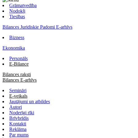
Grāmatvedība
Nodokļi
Tiesības
Bilances Juridiskie Padomi E-arhīvs
Bizness
Ekonomika
Personāls
E-Bilance
Bilances raksti
Bilances E-arhīvs
Semināri
E-veikals
Jautājumi un atbildes
Autori
Noderīgi rīki
Brīvbrīdis
Kontakti
Reklāma
Par mums