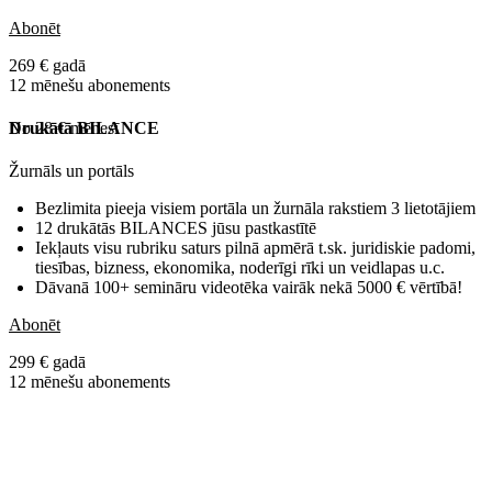
Abonēt
269 € gadā
12 mēnešu abonements
No 28 € mēnesī
Drukātā BILANCE
Žurnāls un portāls
Bezlimita pieeja visiem portāla un žurnāla rakstiem 3 lietotājiem
12 drukātās BILANCES jūsu pastkastītē
Iekļauts visu rubriku saturs pilnā apmērā t.sk. juridiskie padomi,
tiesības, bizness, ekonomika, noderīgi rīki un veidlapas u.c.
Dāvanā 100+ semināru videotēka vairāk nekā 5000 € vērtībā!
Abonēt
299 € gadā
12 mēnešu abonements