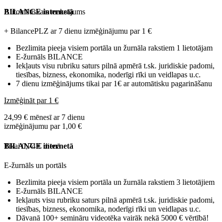
Automātiskais maksājums
BILANCE internetā
+ BilancePLZ ar 7 dienu izmēģinājumu par
1 €
Bezlimita pieeja visiem portāla un žurnāla rakstiem 1 lietotājam
E-žurnāls BILANCE
Iekļauts visu rubriku saturs pilnā apmērā t.sk. juridiskie padomi,
tiesības, bizness, ekonomika, noderīgi rīki un veidlapas u.c.
7 dienu izmēģinājums tikai par 1€ ar automātisku pagarināšanu
Izmēģināt par 1 €
24,99 € mēnesī ar 7 dienu
izmēģinājumu par 1,00 €
Tikai 0,74 € dienā
BILANCE internetā
E-žurnāls un portāls
Bezlimita pieeja visiem portāla un žurnāla rakstiem 3 lietotājiem
E-žurnāls BILANCE
Iekļauts visu rubriku saturs pilnā apmērā t.sk. juridiskie padomi,
tiesības, bizness, ekonomika, noderīgi rīki un veidlapas u.c.
Dāvanā 100+ semināru videotēka vairāk nekā 5000 € vērtībā!