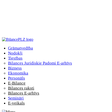
Grāmatvedība
Nodokļi
Tiesības
Bilances Juridiskie Padomi E-arhīvs
Bizness
Ekonomika
Personāls
E-Bilance
Bilances raksti
Bilances E-arhīvs
Semināri
E-veikals