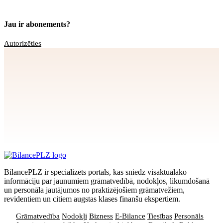
Jau ir abonements?
Autorizēties
Apstiprināt
>
privātuma politikai
BilancePLZ ir specializēts portāls, kas sniedz visaktuālāko
informāciju par jaunumiem grāmatvedībā, nodokļos, likumdošanā
un personāla jautājumos no praktizējošiem grāmatvežiem,
revidentiem un citiem augstas klases finanšu ekspertiem.
Grāmatvedība
Nodokļi
Bizness
E-Bilance
Tiesības
Personāls