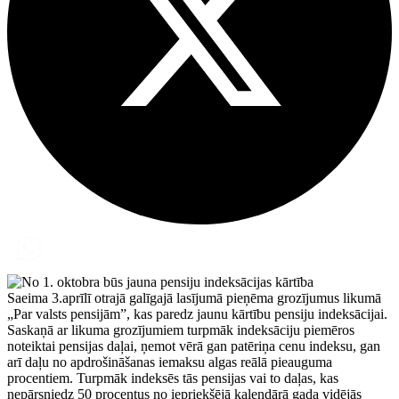
Saeima 3.aprīlī otrajā galīgajā lasījumā pieņēma grozījumus likumā
„Par valsts pensijām”, kas paredz jaunu kārtību pensiju indeksācijai.
Saskaņā ar likuma grozījumiem turpmāk indeksāciju piemēros
noteiktai pensijas daļai, ņemot vērā gan patēriņa cenu indeksu, gan
arī daļu no apdrošināšanas iemaksu algas reālā pieauguma
procentiem. Turpmāk indeksēs tās pensijas vai to daļas, kas
nepārsniedz 50 procentus no iepriekšējā kalendārā gada vidējās