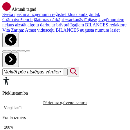
Aktuāli tagad
Svešā īpašumā uzņēmumu reģistrēt kļūs daudz grūtāk
Grāmatvežiem ir jāatturas pārkāpt «sarkanās līnijas»
Uzņēmumiem
neļaus aizstāt algotu darbu ar brīvprātīgajiem
BILANCES redaktore
Vita Zariņa: Atrast vidusceļu
BILANCES augusta numurā lasiet
Piekļūstamība
Pāriet uz galveno saturu
Viegli lasīt
Fonta izmērs
100%