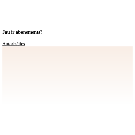
Jau ir abonements?
Autorizēties
Apstiprināt
>
privātuma politikai