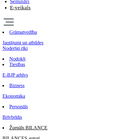
Semināri
E-veikals
Grāmatvedība
Jautājumi un atbildes
Noderīgi rīki
Nodokļi
Tiesības
E-BJP arhīvs
Bizness
Ekonomika
Personāls
Brīvbrīdis
Žurnāls BILANCE
BILANCES autori