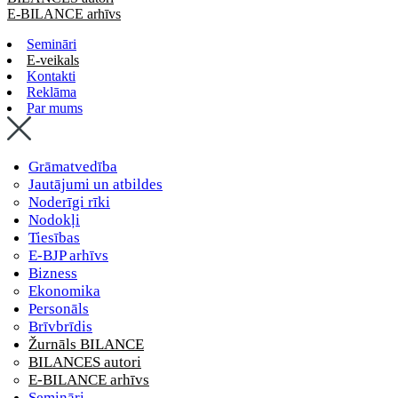
E-BILANCE arhīvs
Semināri
E-veikals
Kontakti
Reklāma
Par mums
Grāmatvedība
Jautājumi un atbildes
Noderīgi rīki
Nodokļi
Tiesības
E-BJP arhīvs
Bizness
Ekonomika
Personāls
Brīvbrīdis
Žurnāls BILANCE
BILANCES autori
E-BILANCE arhīvs
Semināri