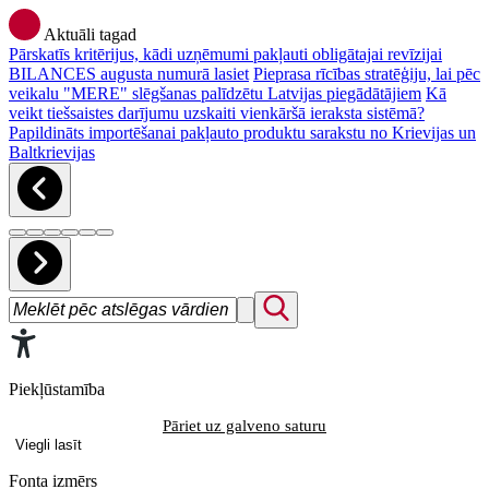
Aktuāli tagad
Pārskatīs kritērijus, kādi uzņēmumi pakļauti obligātajai revīzijai
BILANCES augusta numurā lasiet
Pieprasa rīcības stratēģiju, lai pēc
veikalu "MERE" slēgšanas palīdzētu Latvijas piegādātājiem
Kā
veikt tiešsaistes darījumu uzskaiti vienkāršā ieraksta sistēmā?
Papildināts importēšanai pakļauto produktu sarakstu no Krievijas un
Baltkrievijas
Piekļūstamība
Pāriet uz galveno saturu
Viegli lasīt
Fonta izmērs