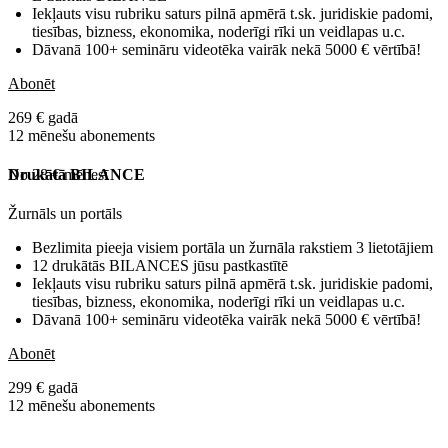
Iekļauts visu rubriku saturs pilnā apmērā t.sk. juridiskie padomi,
tiesības, bizness, ekonomika, noderīgi rīki un veidlapas u.c.
Dāvanā 100+ semināru videotēka vairāk nekā 5000 € vērtībā!
Abonēt
269 € gadā
12 mēnešu abonements
No 28 € mēnesī
Drukātā BILANCE
Žurnāls un portāls
Bezlimita pieeja visiem portāla un žurnāla rakstiem 3 lietotājiem
12 drukātās BILANCES jūsu pastkastītē
Iekļauts visu rubriku saturs pilnā apmērā t.sk. juridiskie padomi,
tiesības, bizness, ekonomika, noderīgi rīki un veidlapas u.c.
Dāvanā 100+ semināru videotēka vairāk nekā 5000 € vērtībā!
Abonēt
299 € gadā
12 mēnešu abonements