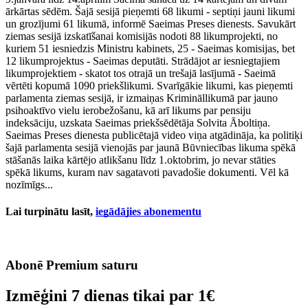
ārkārtas sēdēm. Šajā sesijā pieņemti 68 likumi - septiņi jauni likumi
un grozījumi 61 likumā, informē Saeimas Preses dienests. Savukārt
ziemas sesijā izskatīšanai komisijās nodoti 88 likumprojekti, no
kuriem 51 iesniedzis Ministru kabinets, 25 - Saeimas komisijas, bet
12 likumprojektus - Saeimas deputāti. Strādājot ar iesniegtajiem
likumprojektiem - skatot tos otrajā un trešajā lasījumā - Saeimā
vērtēti kopumā 1090 priekšlikumi. Svarīgākie likumi, kas pieņemti
parlamenta ziemas sesijā, ir izmaiņas Krimināllikumā par jauno
psihoaktīvo vielu ierobežošanu, kā arī likums par pensiju
indeksāciju, uzskata Saeimas priekšsēdētāja Solvita Āboltiņa.
Saeimas Preses dienesta publicētajā video viņa atgādināja, ka politiķi
šajā parlamenta sesijā vienojās par jaunā Būvniecības likuma spēkā
stāšanās laika kārtējo atlikšanu līdz 1.oktobrim, jo nevar stāties
spēkā likums, kuram nav sagatavoti pavadošie dokumenti. Vēl kā
nozīmīgs...
Lai turpinātu lasīt,
iegādājies abonementu
Abonē Premium saturu
Izmēģini 7 dienas tikai par
1€