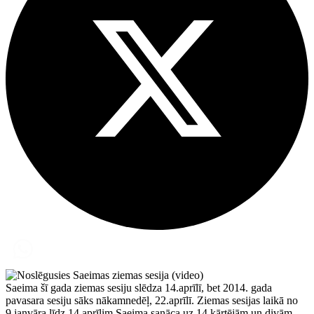
Saeima šī gada ziemas sesiju slēdza 14.aprīlī, bet 2014. gada
pavasara sesiju sāks nākamnedēļ, 22.aprīlī. Ziemas sesijas laikā no
9.janvāra līdz 14.aprīlim Saeima sanāca uz 14 kārtējām un divām