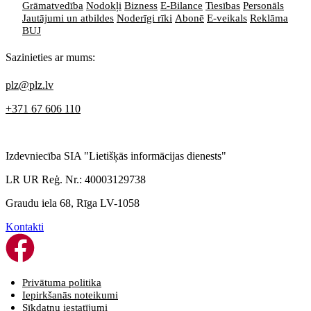
Grāmatvedība
Nodokļi
Bizness
E-Bilance
Tiesības
Personāls
Jautājumi un atbildes
Noderīgi rīki
Abonē
E-veikals
Reklāma
BUJ
Sazinieties ar mums:
plz@plz.lv
+371 67 606 110
Izdevniecība SIA "Lietišķās informācijas dienests"
LR UR Reģ. Nr.: 40003129738
Graudu iela 68, Rīga LV-1058
Kontakti
Privātuma politika
Iepirkšanās noteikumi
Sīkdatņu iestatījumi