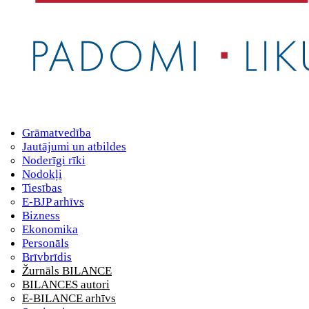
Grāmatvedība
Jautājumi un atbildes
Noderīgi rīki
Nodokļi
Tiesības
E-BJP arhīvs
Bizness
Ekonomika
Personāls
Brīvbrīdis
Žurnāls BILANCE
BILANCES autori
E-BILANCE arhīvs