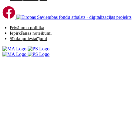
Privātuma politika
Iepirkšanās noteikumi
Sīkdatņu iestatījumi