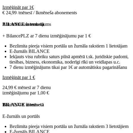
Izmēģināt par 1€
€ 24,99 /mēnesī / Ikmēneša abonements
Automātiskais maksājums
BILANCE internetā
+ BilancePLZ ar 7 dienu izmēģinājumu par
1 €
Bezlimita pieeja visiem portāla un žurnāla rakstiem 1 lietotājam
E-žurnāls BILANCE
Iekļauts visu rubriku saturs pilnā apmērā t.sk. juridiskie padomi,
tiesības, bizness, ekonomika, noderīgi rīki un veidlapas u.c.
7 dienu izmēģinājums tikai par 1€ ar automātisku pagarināšanu
Izmēģināt par 1 €
24,99 € mēnesī ar 7 dienu
izmēģinājumu par 1,00 €
Tikai 0,74 € dienā
BILANCE internetā
E-žurnāls un portāls
Bezlimita pieeja visiem portāla un žurnāla rakstiem 3 lietotājiem
E-žurnāls BILANCE