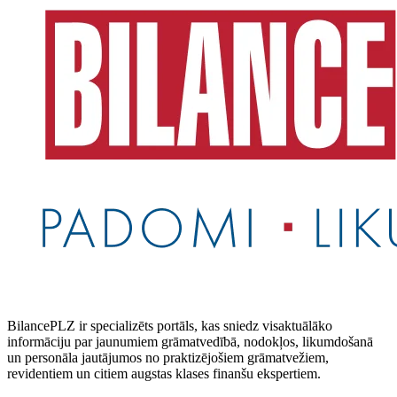
BilancePLZ ir specializēts portāls, kas sniedz visaktuālāko
informāciju par jaunumiem grāmatvedībā, nodokļos, likumdošanā
un personāla jautājumos no praktizējošiem grāmatvežiem,
revidentiem un citiem augstas klases finanšu ekspertiem.