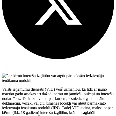
Valsts ieņēmumu dienests (VID) vērš uzmanību, ka līdz ar jauno
mācību gadu atsākas arī dažādi bērnu un jauniešu pulciņi un interešu
nodarbības. Tie ir izdevumi, par kuriem, iesniedzot gada ienākumu
deklarāciju, vecāki vai citi ģimenes locekļi var atgūt pārmaksāto
iedzīvotāju ienākuma nodokli (IIN). Tādēļ VID aicina, maksājot par
bērnu (līdz 18 gadiem) interešu izglītību, krāt un saglabāt