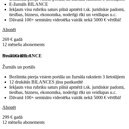
E-žurnāls BILANCE
Iekļauts visu rubriku saturs pilnā apmērā t.sk. juridiskie padomi,
tiesības, bizness, ekonomika, noderīgi rīki un veidlapas u.c.
Dāvanā 100+ semināru videotēka vairāk nekā 5000 € vērtībā!
Abonēt
269 € gadā
12 mēnešu abonements
No 28 € mēnesī
Drukātā BILANCE
Žurnāls un portāls
Bezlimita pieeja visiem portāla un žurnāla rakstiem 3 lietotājiem
12 drukātās BILANCES jūsu pastkastītē
Iekļauts visu rubriku saturs pilnā apmērā t.sk. juridiskie padomi,
tiesības, bizness, ekonomika, noderīgi rīki un veidlapas u.c.
Dāvanā 100+ semināru videotēka vairāk nekā 5000 € vērtībā!
Abonēt
299 € gadā
12 mēnešu abonements