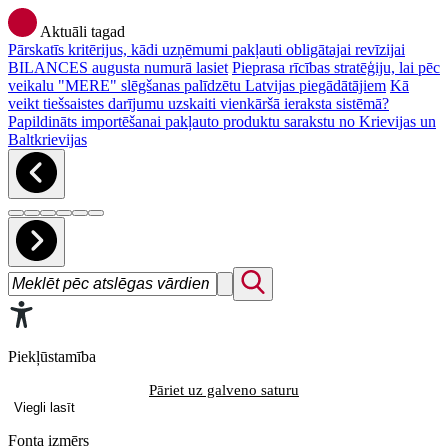
Aktuāli tagad
Pārskatīs kritērijus, kādi uzņēmumi pakļauti obligātajai revīzijai
BILANCES augusta numurā lasiet
Pieprasa rīcības stratēģiju, lai pēc
veikalu "MERE" slēgšanas palīdzētu Latvijas piegādātājiem
Kā
veikt tiešsaistes darījumu uzskaiti vienkāršā ieraksta sistēmā?
Papildināts importēšanai pakļauto produktu sarakstu no Krievijas un
Baltkrievijas
Piekļūstamība
Pāriet uz galveno saturu
Viegli lasīt
Fonta izmērs