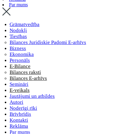
Par mums
Grāmatvedība
Nodokļi
Tiesības
Bilances Juridiskie Padomi E-arhīvs
Bizness
Ekonomika
Personāls
E-Bilance
Bilances raksti
Bilances E-arhīvs
Semināri
E-veikals
Jautājumi un atbildes
Autori
Noderīgi rīki
Brīvbrīdis
Kontakti
Reklāma
Par mums