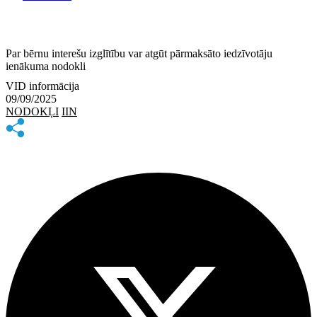
Par bērnu interešu izglītību var atgūt pārmaksāto iedzīvotāju
ienākuma nodokli
VID informācija
09/09/2025
NODOKĻI
IIN