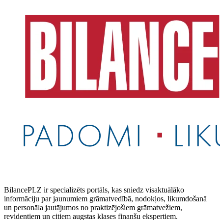
BilancePLZ ir specializēts portāls, kas sniedz visaktuālāko
informāciju par jaunumiem grāmatvedībā, nodokļos, likumdošanā
un personāla jautājumos no praktizējošiem grāmatvežiem,
revidentiem un citiem augstas klases finanšu ekspertiem.