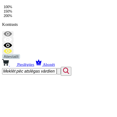
100%
150%
200%
Kontrasts
Atiestatīt
Pieslēgties
Abonēt