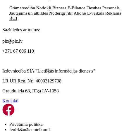
Grāmatvedība
Nodokļi
Bizness
E-Bilance
Tiesības
Personāls
Jautājumi un atbildes
Noderīgi rīki
Abonē
E-veikals
Reklāma
BUJ
Sazinieties ar mums:
plz@plz.lv
+371 67 606 110
Izdevniecība SIA "Lietišķās informācijas dienests"
LR UR Reģ. Nr.: 40003129738
Graudu iela 68, Rīga LV-1058
Kontakti
Privātuma politika
Iepirkšanās noteikumi