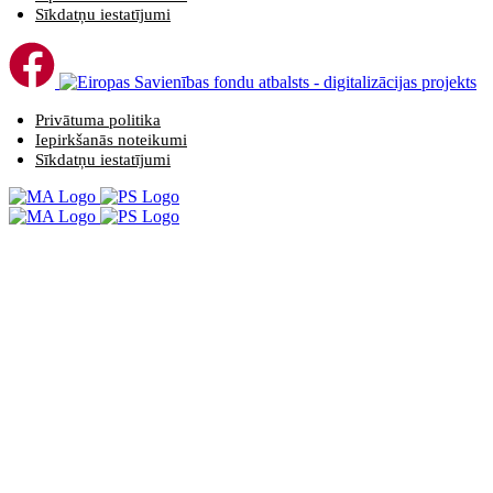
Sīkdatņu iestatījumi
Privātuma politika
Iepirkšanās noteikumi
Sīkdatņu iestatījumi