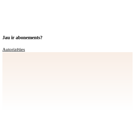
Jau ir abonements?
Autorizēties
Apstiprināt
>
privātuma politikai