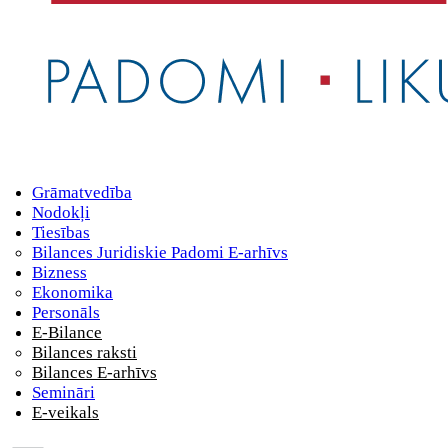
Grāmatvedība
Nodokļi
Tiesības
Bilances Juridiskie Padomi E-arhīvs
Bizness
Ekonomika
Personāls
E-Bilance
Bilances raksti
Bilances E-arhīvs
Semināri
E-veikals