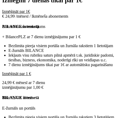
Izmēģini 7 dienas tikai par
1€
Izmēģināt par 1€
€ 24,99 /mēnesī / Ikmēneša abonements
Automātiskais maksājums
BILANCE internetā
+ BilancePLZ ar 7 dienu izmēģinājumu par
1 €
Bezlimita pieeja visiem portāla un žurnāla rakstiem 1 lietotājam
E-žurnāls BILANCE
Iekļauts visu rubriku saturs pilnā apmērā t.sk. juridiskie padomi,
tiesības, bizness, ekonomika, noderīgi rīki un veidlapas u.c.
7 dienu izmēģinājums tikai par 1€ ar automātisku pagarināšanu
Izmēģināt par 1 €
24,99 € mēnesī ar 7 dienu
izmēģinājumu par 1,00 €
Tikai 0,74 € dienā
BILANCE internetā
E-žurnāls un portāls
Bezlimita pieeja visiem portāla un žurnāla rakstiem 3 lietotājiem