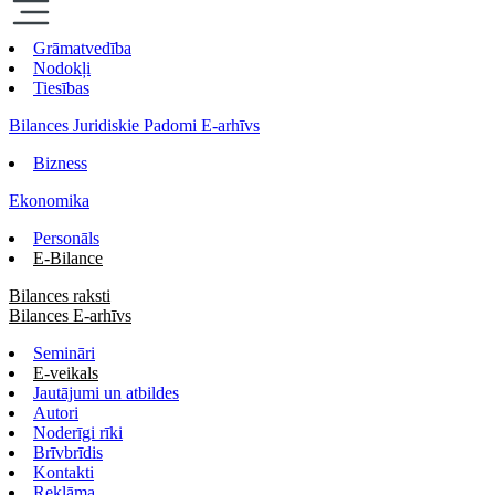
Grāmatvedība
Nodokļi
Tiesības
Bilances Juridiskie Padomi E-arhīvs
Bizness
Ekonomika
Personāls
E-Bilance
Bilances raksti
Bilances E-arhīvs
Semināri
E-veikals
Jautājumi un atbildes
Autori
Noderīgi rīki
Brīvbrīdis
Kontakti
Reklāma