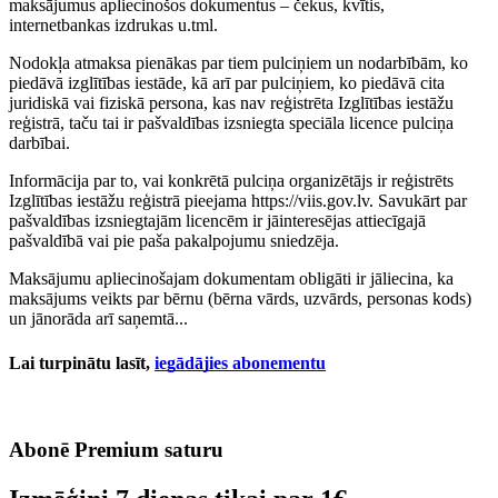
maksājumus apliecinošos dokumentus – čekus, kvītis,
internetbankas izdrukas u.tml.
Nodokļa atmaksa pienākas par tiem pulciņiem un nodarbībām, ko
piedāvā izglītības iestāde, kā arī par pulciņiem, ko piedāvā cita
juridiskā vai fiziskā persona, kas nav reģistrēta Izglītības iestāžu
reģistrā, taču tai ir pašvaldības izsniegta speciāla licence pulciņa
darbībai.
Informācija par to, vai konkrētā pulciņa organizētājs ir reģistrēts
Izglītības iestāžu reģistrā pieejama https://viis.gov.lv. Savukārt par
pašvaldības izsniegtajām licencēm ir jāinteresējas attiecīgajā
pašvaldībā vai pie paša pakalpojumu sniedzēja.
Maksājumu apliecinošajam dokumentam obligāti ir jāliecina, ka
maksājums veikts par bērnu (bērna vārds, uzvārds, personas kods)
un jānorāda arī saņemtā...
Lai turpinātu lasīt,
iegādājies abonementu
Abonē Premium saturu