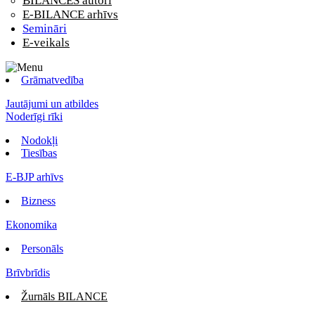
BILANCES autori
E-BILANCE arhīvs
Semināri
E-veikals
Grāmatvedība
Jautājumi un atbildes
Noderīgi rīki
Nodokļi
Tiesības
E-BJP arhīvs
Bizness
Ekonomika
Personāls
Brīvbrīdis
Žurnāls BILANCE