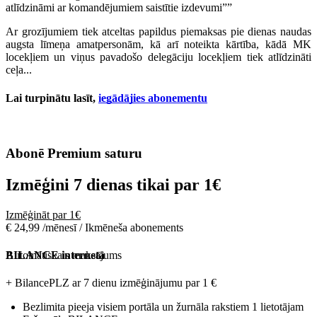
atlīdzināmi ar komandējumiem saistītie izdevumi””
Ar grozījumiem tiek atceltas papildus piemaksas pie dienas naudas
augsta līmeņa amatpersonām, kā arī noteikta kārtība, kādā MK
locekļiem un viņus pavadošo delegāciju locekļiem tiek atlīdzināti
ceļa...
Lai turpinātu lasīt,
iegādājies abonementu
Abonē Premium saturu
Izmēģini 7 dienas tikai par
1€
Izmēģināt par 1€
€ 24,99 /mēnesī / Ikmēneša abonements
Automātiskais maksājums
BILANCE internetā
+ BilancePLZ ar 7 dienu izmēģinājumu par
1 €
Bezlimita pieeja visiem portāla un žurnāla rakstiem 1 lietotājam