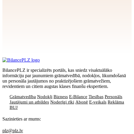
Apstiprināt
>
privātuma politikai
BilancePLZ ir specializēts portāls, kas sniedz visaktuālāko
informāciju par jaunumiem grāmatvedībā, nodokļos, likumdošanā
un personāla jautājumos no praktizējošiem grāmatvežiem,
revidentiem un citiem augstas klases finanšu ekspertiem.
Grāmatvedība
Nodokļi
Bizness
E-Bilance
Tiesības
Personāls
Jautājumi un atbildes
Noderīgi rīki
Abonē
E-veikals
Reklāma
BUJ
Sazinieties ar mums:
plz@plz.lv