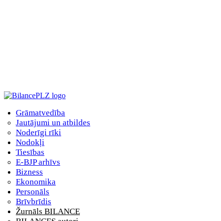
Grāmatvedība
Jautājumi un atbildes
Noderīgi rīki
Nodokļi
Tiesības
E-BJP arhīvs
Bizness
Ekonomika
Personāls
Brīvbrīdis
Žurnāls BILANCE