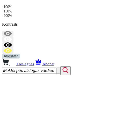
100%
150%
200%
Kontrasts
Atiestatīt
Pieslēgties
Abonēt