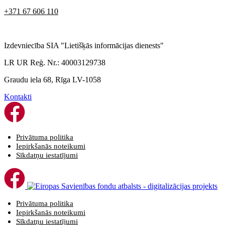
+371 67 606 110
Izdevniecība SIA "Lietišķās informācijas dienests"
LR UR Reģ. Nr.: 40003129738
Graudu iela 68, Rīga LV-1058
Kontakti
Privātuma politika
Iepirkšanās noteikumi
Sīkdatņu iestatījumi
Privātuma politika
Iepirkšanās noteikumi
Sīkdatņu iestatījumi