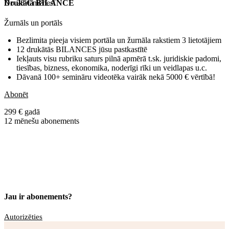
No 28 € mēnesī
Drukātā BILANCE
Žurnāls un portāls
Bezlimita pieeja visiem portāla un žurnāla rakstiem 3 lietotājiem
12 drukātās BILANCES jūsu pastkastītē
Iekļauts visu rubriku saturs pilnā apmērā t.sk. juridiskie padomi,
tiesības, bizness, ekonomika, noderīgi rīki un veidlapas u.c.
Dāvanā 100+ semināru videotēka vairāk nekā 5000 € vērtībā!
Abonēt
299 € gadā
12 mēnešu abonements
Jau ir abonements?
Autorizēties