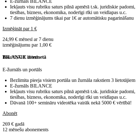
E-žurnāls BILANCE
Iekļauts visu rubriku saturs pilnā apmērā t.sk. juridiskie padomi,
tiesības, bizness, ekonomika, noderīgi rīki un veidlapas u.c.
7 dienu izmēģinājums tikai par 1€ ar automātisku pagarināšanu
Izmēģināt par 1 €
24,99 € mēnesī ar 7 dienu
izmēģinājumu par 1,00 €
Tikai 0,74 € dienā
BILANCE internetā
E-žurnāls un portāls
Bezlimita pieeja visiem portāla un žurnāla rakstiem 3 lietotājiem
E-žurnāls BILANCE
Iekļauts visu rubriku saturs pilnā apmērā t.sk. juridiskie padomi,
tiesības, bizness, ekonomika, noderīgi rīki un veidlapas u.c.
Dāvanā 100+ semināru videotēka vairāk nekā 5000 € vērtībā!
Abonēt
269 € gadā
12 mēnešu abonements