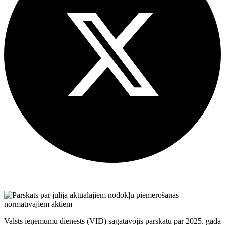
Valsts ieņēmumu dienests (VID) sagatavojis pārskatu par 2025. gada