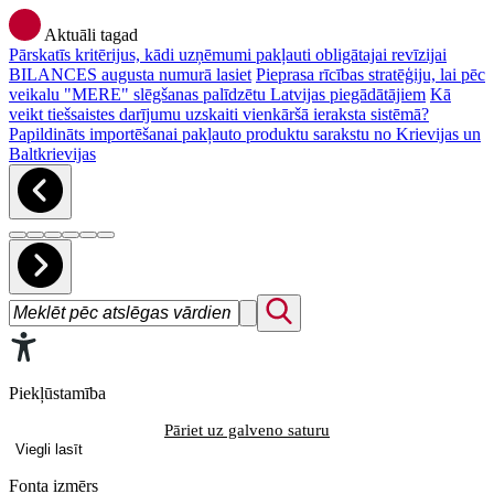
Aktuāli tagad
Pārskatīs kritērijus, kādi uzņēmumi pakļauti obligātajai revīzijai
BILANCES augusta numurā lasiet
Pieprasa rīcības stratēģiju, lai pēc
veikalu "MERE" slēgšanas palīdzētu Latvijas piegādātājiem
Kā
veikt tiešsaistes darījumu uzskaiti vienkāršā ieraksta sistēmā?
Papildināts importēšanai pakļauto produktu sarakstu no Krievijas un
Baltkrievijas
Piekļūstamība
Pāriet uz galveno saturu
Viegli lasīt
Fonta izmērs