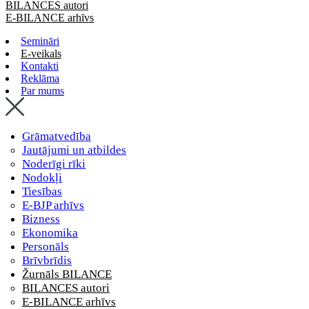
BILANCES autori
E-BILANCE arhīvs
Semināri
E-veikals
Kontakti
Reklāma
Par mums
Grāmatvedība
Jautājumi un atbildes
Noderīgi rīki
Nodokļi
Tiesības
E-BJP arhīvs
Bizness
Ekonomika
Personāls
Brīvbrīdis
Žurnāls BILANCE
BILANCES autori
E-BILANCE arhīvs