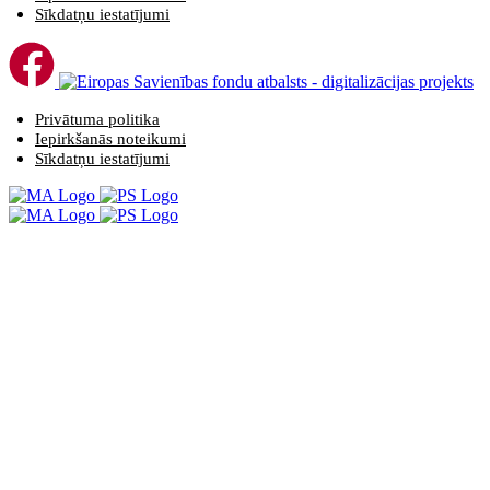
Sīkdatņu iestatījumi
Privātuma politika
Iepirkšanās noteikumi
Sīkdatņu iestatījumi