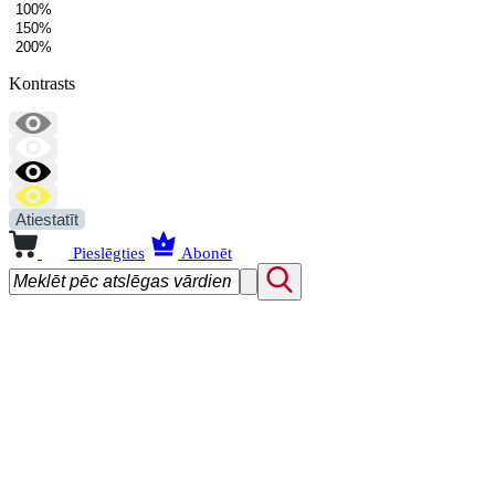
100%
150%
200%
Kontrasts
Atiestatīt
Pieslēgties
Abonēt