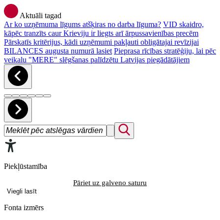
Aktuāli tagad
Ar ko uzņēmuma līgums atšķiras no darba līguma?
VID skaidro,
kāpēc tranzīts caur Krieviju ir liegts arī ārpussavienības precēm
Pārskatīs kritērijus, kādi uzņēmumi pakļauti obligātajai revīzijai
BILANCES augusta numurā lasiet
Pieprasa rīcības stratēģiju, lai pēc
veikalu "MERE" slēgšanas palīdzētu Latvijas piegādātājiem
Piekļūstamība
Pāriet uz galveno saturu
Viegli lasīt
Fonta izmērs