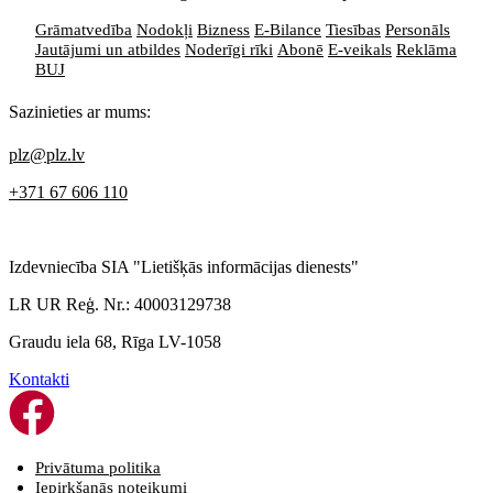
Grāmatvedība
Nodokļi
Bizness
E-Bilance
Tiesības
Personāls
Jautājumi un atbildes
Noderīgi rīki
Abonē
E-veikals
Reklāma
BUJ
Sazinieties ar mums:
plz@plz.lv
+371 67 606 110
Izdevniecība SIA "Lietišķās informācijas dienests"
LR UR Reģ. Nr.: 40003129738
Graudu iela 68, Rīga LV-1058
Kontakti
Privātuma politika
Iepirkšanās noteikumi