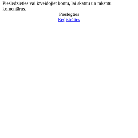
Pieslēdzieties vai izveidojiet kontu, lai skatītu un rakstītu
komentārus.
Pieslēgties
Reģistrēties
Ar ko uzņēmuma līgums atšķiras
VID skaidro, kāpēc tranzīts caur
no darba līguma?
Krieviju ir liegts arī
ārpussavienības precēm
BILANCES augusta numurā
Pārskatīs kritērijus, kādi
lasiet
uzņēmumi pakļauti obligātajai
revīzijai