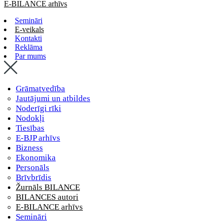
E-BILANCE arhīvs
Semināri
E-veikals
Kontakti
Reklāma
Par mums
Grāmatvedība
Jautājumi un atbildes
Noderīgi rīki
Nodokļi
Tiesības
E-BJP arhīvs
Bizness
Ekonomika
Personāls
Brīvbrīdis
Žurnāls BILANCE
BILANCES autori
E-BILANCE arhīvs
Semināri