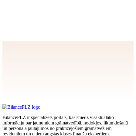
Apstiprināt
>
privātuma politikai
BilancePLZ ir specializēts portāls, kas sniedz visaktuālāko
informāciju par jaunumiem grāmatvedībā, nodokļos, likumdošanā
un personāla jautājumos no praktizējošiem grāmatvežiem,
revidentiem un citiem augstas klases finanšu ekspertiem.