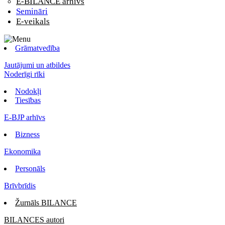
E-BILANCE arhīvs
Semināri
E-veikals
Grāmatvedība
Jautājumi un atbildes
Noderīgi rīki
Nodokļi
Tiesības
E-BJP arhīvs
Bizness
Ekonomika
Personāls
Brīvbrīdis
Žurnāls BILANCE
BILANCES autori