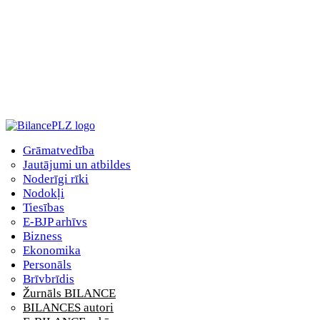
Grāmatvedība
Jautājumi un atbildes
Noderīgi rīki
Nodokļi
Tiesības
E-BJP arhīvs
Bizness
Ekonomika
Personāls
Brīvbrīdis
Žurnāls BILANCE
BILANCES autori