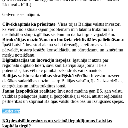
Lietuvai - ICIL).
Galvenie secinājumi:
Cilvēkkapitāls kā prioritāte
: Visās trijās Baltijas valstīs investori
kā vienu no aktuālākajām problēmām min talantu trūkumu un
neatbilstību starp izglītības sistēmu un darba tirgus vajadzībām.
Birokrātijas mazināšana un budžeta efektivitātes palielināšana
:
Īpaši Latvijā investori aicina veikt drosmīgas reformas valsts
pārvaldē, tostarp iestāžu konsolidāciju un pārredzamu un izmērāmu
mērķu noteikšanu.
Digitalizācijas un inovāciju iespējas
: Igaunija ir atzīta par
reģionālu digitālo līderi, savukārt Latvijai šajā jomā ir liels
potenciāls, kas vēl nav pilnībā izskaidrots vai izmantots.
Baltijas valstu sadarbības stratēģiskā vērtība
: Investori uzsver
ciešākas sadarbības nozīmi starp Baltijas valstīm, īpaši aizsardzības,
enerģētikas un infrastruktūras jomā.
Jauna ģeopolitiskā realitāte
: Investori mudina gan ES, gan valstu
valdības pielāgoties jaunajai ģeopolitiskajai videi, attīstīt reģionālās
partnerības un stiprināt Baltijas valstu drošības un izaugsmes spējas.
Lasiet arī:
Kā piesaistīt investorus un veicināt ieguldījumus Latvijas
kapitāla tirgū?