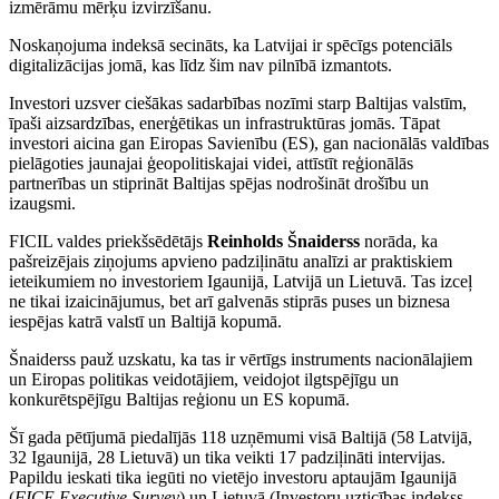
izmērāmu mērķu izvirzīšanu.
Noskaņojuma indeksā secināts, ka Latvijai ir spēcīgs potenciāls
digitalizācijas jomā, kas līdz šim nav pilnībā izmantots.
Investori uzsver ciešākas sadarbības nozīmi starp Baltijas valstīm,
īpaši aizsardzības, enerģētikas un infrastruktūras jomās. Tāpat
investori aicina gan Eiropas Savienību (ES), gan nacionālās valdības
pielāgoties jaunajai ģeopolitiskajai videi, attīstīt reģionālās
partnerības un stiprināt Baltijas spējas nodrošināt drošību un
izaugsmi.
FICIL valdes priekšsēdētājs
Reinholds Šnaiderss
norāda, ka
pašreizējais ziņojums apvieno padziļinātu analīzi ar praktiskiem
ieteikumiem no investoriem Igaunijā, Latvijā un Lietuvā. Tas izceļ
ne tikai izaicinājumus, bet arī galvenās stiprās puses un biznesa
iespējas katrā valstī un Baltijā kopumā.
Šnaiderss pauž uzskatu, ka tas ir vērtīgs instruments nacionālajiem
un Eiropas politikas veidotājiem, veidojot ilgtspējīgu un
konkurētspējīgu Baltijas reģionu un ES kopumā.
Šī gada pētījumā piedalījās 118 uzņēmumi visā Baltijā (58 Latvijā,
32 Igaunijā, 28 Lietuvā) un tika veikti 17 padziļināti intervijas.
Papildu ieskati tika iegūti no vietējo investoru aptaujām Igaunijā
(
FICE Executive Survey
) un Lietuvā (Investoru uzticības indekss