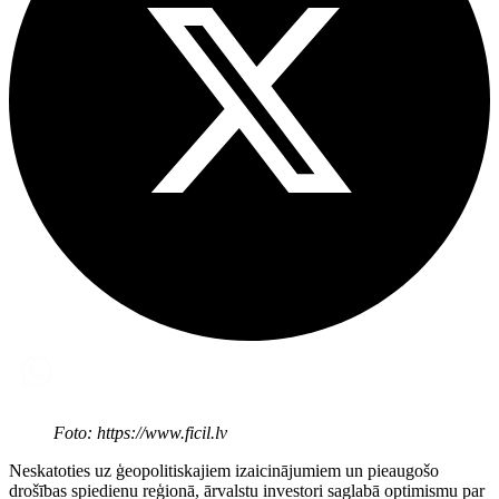
Foto: https://www.ficil.lv
Neskatoties uz ģeopolitiskajiem izaicinājumiem un pieaugošo
drošības spiedienu reģionā, ārvalstu investori saglabā optimismu par