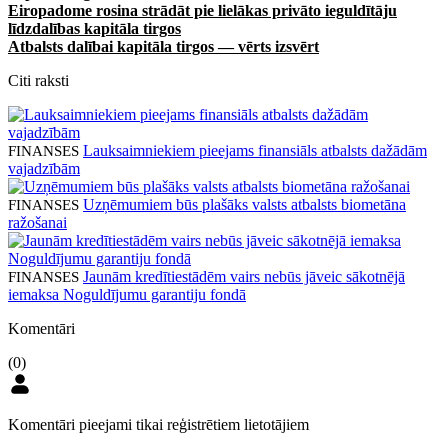
Eiropadome rosina strādāt pie lielākas privāto ieguldītāju
līdzdalības kapitāla tirgos
Atbalsts dalībai kapitāla tirgos — vērts izsvērt
Citi raksti
Lauksaimniekiem pieejams finansiāls atbalsts dažādām
FINANSES
vajadzībām
Uzņēmumiem būs plašāks valsts atbalsts biometāna
FINANSES
ražošanai
Jaunām kredītiestādēm vairs nebūs jāveic sākotnējā
FINANSES
iemaksa Noguldījumu garantiju fondā
Komentāri
(0)
Komentāri pieejami tikai reģistrētiem lietotājiem