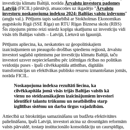
investīciju klimatu Baltijā, norāda
Ārvalstu investoru padomes
Latvijā
(FICIL) pārstāvji, atsaucoties uz ikgadējo "
Ārvalstu
investoru noskaņojuma indeksu 2024: Baltijas valstu izdevums
"
(angļu val.). Pētījums tapis sadarbībā ar Stokholmas Ekonomikas
augstskolu Rigā (SSE Riga) un RTU Rīgas Biznesa skolu (RBS)
Šis ziņojums pirmo reizi sniedz kopīgu skatījumu uz investīciju vidi
visās trīs Baltijas valstīs – Latvijā, Lietuvā un Igaunijā.
Pētījums apliecina, ka, neskatoties uz ģeopolitiskajiem
izaicinājumiem un pieaugošo drošības spiedienu reģionā, ārvalstu
investori saglabā optimismu par investīciju klimatu Baltijā, taču
investori uzsver nepieciešamību pēc izlēmīgas rīcības no politikas
veidotāju puses - īpaši cilvēkkapitāla attīstības, digitālās
transformācijas un efektīvākas publisko resursu izmantošanas jomās,
norāda FICIL.
Noskaņojuma indeksa rezultāti liecina, ka
cilvēkkapitāla jomā visās trijās Baltijas valstīs kā
vienu no steidzamākajiem izaicinājumiem investori
identificē talantu trūkumu un neatbilstību starp
izglītības sistēmu un darba tirgus vajadzībām.
Attiecībā uz birokrātijas samazināšanu un budžeta efektivitātes
palielināšanu, īpaši Latvijā, investori aicina uz drosmīgām reformām
valsts pārvaldē, tostarp institucionālo konsolidāciju un caurspīdīgu,