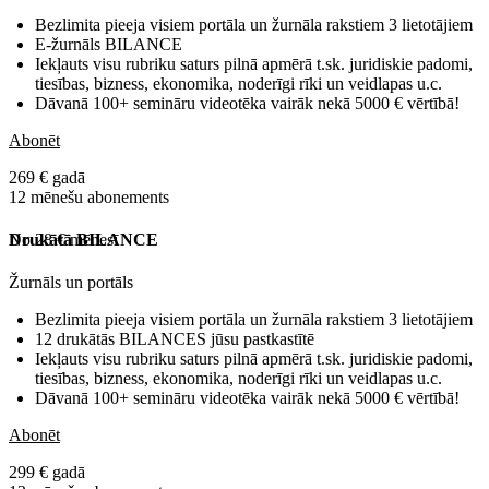
Bezlimita pieeja visiem portāla un žurnāla rakstiem 3 lietotājiem
E-žurnāls BILANCE
Iekļauts visu rubriku saturs pilnā apmērā t.sk. juridiskie padomi,
tiesības, bizness, ekonomika, noderīgi rīki un veidlapas u.c.
Dāvanā 100+ semināru videotēka vairāk nekā 5000 € vērtībā!
Abonēt
269 € gadā
12 mēnešu abonements
No 28 € mēnesī
Drukātā BILANCE
Žurnāls un portāls
Bezlimita pieeja visiem portāla un žurnāla rakstiem 3 lietotājiem
12 drukātās BILANCES jūsu pastkastītē
Iekļauts visu rubriku saturs pilnā apmērā t.sk. juridiskie padomi,
tiesības, bizness, ekonomika, noderīgi rīki un veidlapas u.c.
Dāvanā 100+ semināru videotēka vairāk nekā 5000 € vērtībā!
Abonēt
299 € gadā