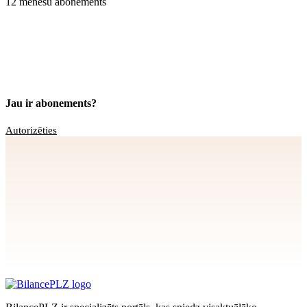
12 mēnešu abonements
Jau ir abonements?
Autorizēties
Apstiprināt
>
privātuma politikai