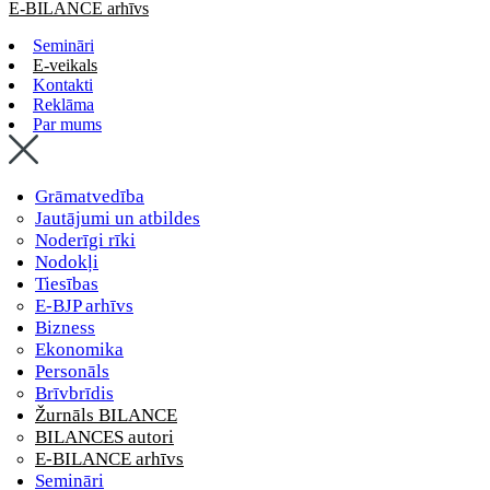
E-BILANCE arhīvs
Semināri
E-veikals
Kontakti
Reklāma
Par mums
Grāmatvedība
Jautājumi un atbildes
Noderīgi rīki
Nodokļi
Tiesības
E-BJP arhīvs
Bizness
Ekonomika
Personāls
Brīvbrīdis
Žurnāls BILANCE
BILANCES autori
E-BILANCE arhīvs
Semināri