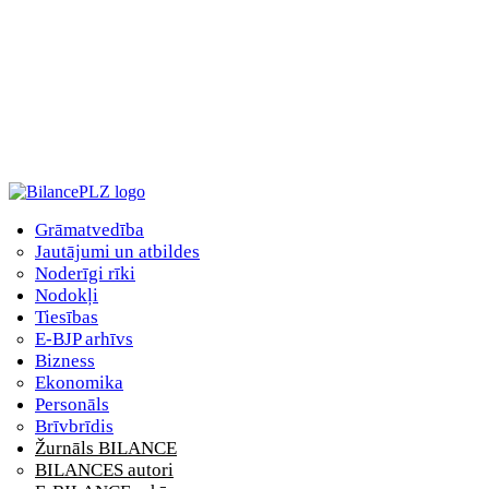
Grāmatvedība
Jautājumi un atbildes
Noderīgi rīki
Nodokļi
Tiesības
E-BJP arhīvs
Bizness
Ekonomika
Personāls
Brīvbrīdis
Žurnāls BILANCE
BILANCES autori