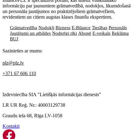
BilancePLZ ir specializēts portāls, kas sniedz visaktuālāko
informāciju par jaunumiem grāmatvedībā, nodokļos, likumdošanā
un personāla jautājumos no praktizējošiem grāmatvežiem,
revidentiem un citiem augstas klases finanšu ekspertiem.
Grāmatvedība
Nodokļi
Bizness
E-Bilance
Tiesības
Personāls
Jautājumi un atbildes
Noderīgi rīki
Abonē
E-veikals
Reklāma
BUJ
Sazinieties ar mums:
plz@plz.lv
+371 67 606 110
Izdevniecība SIA "Lietišķās informācijas dienests"
LR UR Reģ. Nr.: 40003129738
Graudu iela 68, Rīga LV-1058
Kontakti