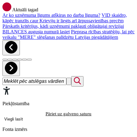
Aktuāli tagad
Ar ko uzņēmuma līgums atšķiras no darba līguma?
VID skaidro,
kāpēc tranzīts caur Krieviju ir liegts arī ārpussavienības precēm
Pārskatīs kritērijus, kādi uzņēmumi pakļauti obligātajai revīzijai
BILANCES augusta numurā lasiet
Pieprasa rīcības stratēģiju, lai pēc
veikalu "MERE" slēgšanas palīdzētu Latvijas piegādātājiem
Piekļūstamība
Pāriet uz galveno saturu
Viegli lasīt
Fonta izmērs