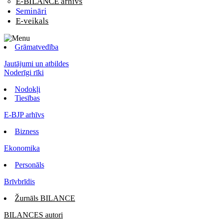
E-BILANCE arhīvs
Semināri
E-veikals
Grāmatvedība
Jautājumi un atbildes
Noderīgi rīki
Nodokļi
Tiesības
E-BJP arhīvs
Bizness
Ekonomika
Personāls
Brīvbrīdis
Žurnāls BILANCE
BILANCES autori