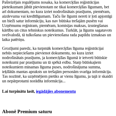
Pašreizējais regulējums nosaka, ka komercķīlas reģistrācijas
pieteikumam jābūt pievienotam ne tikai komercķīlas līgumam, bet
arī dokumentam, no kura izriet nodrošinātais prasījums, piemēram,
aizdevuma vai kredītlīgumam. Taču šie līgumi nereti ir ļoti apjomīgi
un bieži satur informāciju, kas nav būtiska trešajām pusēm vai
Uzņēmumu reģistram, piemēram, komisijas maksas, izsniegšanas
kārtību un citus tehniskus noteikumus. Turklāt, ja līgums sagatavots
svešvalodā, tā tulkošana un pievienošana rada papildu izmaksas un
laika patēriņu.
Grozījumi paredz, ka turpmāk komercķīlas līguma reģistrācijai
nebūs nepieciešams pievienot dokumentu, no kura izriet
nodrošinātais prasījums, ja komercķīlas līgumā ir ietverti būtiskie
noteikumi par prasījumu un tā spēkā esību. Starp būtiskajiem
noteikumiem minamas līguma puses, nodrošinājuma summa,
ieķīlātās mantas apraksts un trešajām personām svarīga informācija.
Tas nozīmē, ka uzņēmējiem pietiks ar vienu līgumu, ja tajā ir skaidri
un nepārprotami norādīta informācija...
Lai turpinātu lasīt,
iegādājies abonementu
Abonē Premium saturu