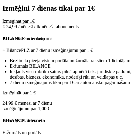
Izmēģini 7 dienas tikai par
1€
Izmēģināt par 1€
€ 24,99 /mēnesī / Ikmēneša abonements
Automātiskais maksājums
BILANCE internetā
+ BilancePLZ ar 7 dienu izmēģinājumu par
1 €
Bezlimita pieeja visiem portāla un žurnāla rakstiem 1 lietotājam
E-žurnāls BILANCE
Iekļauts visu rubriku saturs pilnā apmērā t.sk. juridiskie padomi,
tiesības, bizness, ekonomika, noderīgi rīki un veidlapas u.c.
7 dienu izmēģinājums tikai par 1€ ar automātisku pagarināšanu
Izmēģināt par 1 €
24,99 € mēnesī ar 7 dienu
izmēģinājumu par 1,00 €
Tikai 0,74 € dienā
BILANCE internetā
E-žurnāls un portāls