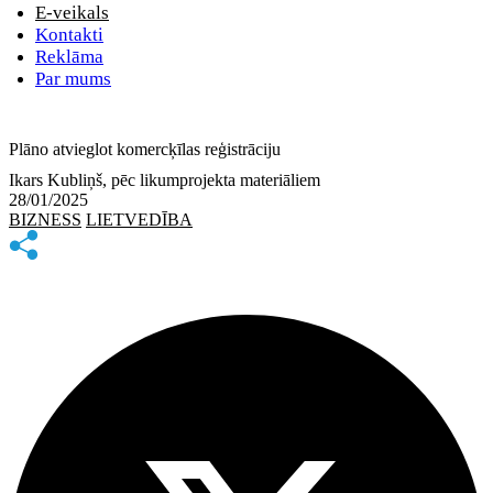
E-veikals
Kontakti
Reklāma
Par mums
Plāno atvieglot komercķīlas reģistrāciju
Ikars Kubliņš, pēc likumprojekta materiāliem
28/01/2025
BIZNESS
LIETVEDĪBA