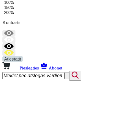
100%
150%
200%
Kontrasts
Atiestatīt
Pieslēgties
Abonēt