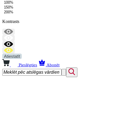
100%
150%
200%
Kontrasts
Atiestatīt
Pieslēgties
Abonēt