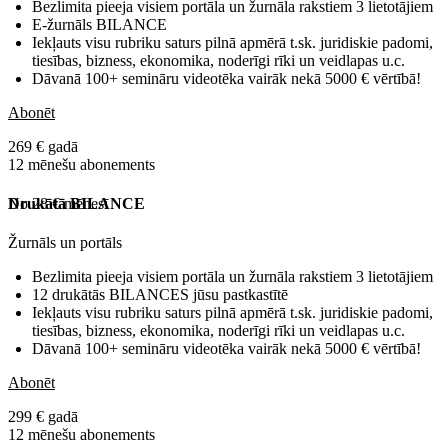
Bezlimita pieeja visiem portāla un žurnāla rakstiem 3 lietotājiem
E-žurnāls BILANCE
Iekļauts visu rubriku saturs pilnā apmērā t.sk. juridiskie padomi,
tiesības, bizness, ekonomika, noderīgi rīki un veidlapas u.c.
Dāvanā 100+ semināru videotēka vairāk nekā 5000 € vērtībā!
Abonēt
269 € gadā
12 mēnešu abonements
No 28 € mēnesī
Drukātā BILANCE
Žurnāls un portāls
Bezlimita pieeja visiem portāla un žurnāla rakstiem 3 lietotājiem
12 drukātās BILANCES jūsu pastkastītē
Iekļauts visu rubriku saturs pilnā apmērā t.sk. juridiskie padomi,
tiesības, bizness, ekonomika, noderīgi rīki un veidlapas u.c.
Dāvanā 100+ semināru videotēka vairāk nekā 5000 € vērtībā!
Abonēt
299 € gadā
12 mēnešu abonements