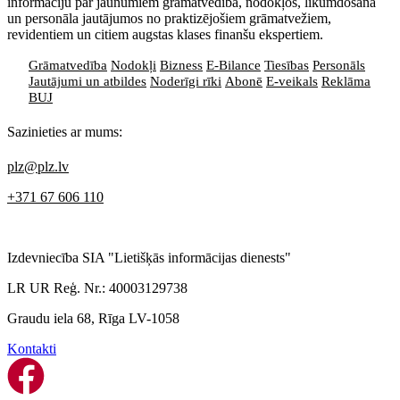
informāciju par jaunumiem grāmatvedībā, nodokļos, likumdošanā
un personāla jautājumos no praktizējošiem grāmatvežiem,
revidentiem un citiem augstas klases finanšu ekspertiem.
Grāmatvedība
Nodokļi
Bizness
E-Bilance
Tiesības
Personāls
Jautājumi un atbildes
Noderīgi rīki
Abonē
E-veikals
Reklāma
BUJ
Sazinieties ar mums:
plz@plz.lv
+371 67 606 110
Izdevniecība SIA "Lietišķās informācijas dienests"
LR UR Reģ. Nr.: 40003129738
Graudu iela 68, Rīga LV-1058
Kontakti