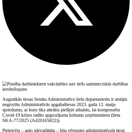
Augstākās tiesas Senāta Administratīvo lietu departaments ir atstājis
negrozītu Administratīvās apgabaltiesas 2023. gada 12. maija
spriedumu, ar kuru tika atteikts piešķirt atbalstu, lai kompensētu
Covid-19 krīzes radīto apgrozījuma kritumu uzņēmumiem (lieta
SKA-77/2025 (A420165822)).
Pieteicēja – auto pārvadātāja – bija vērsusies administratīvajā tiesā,