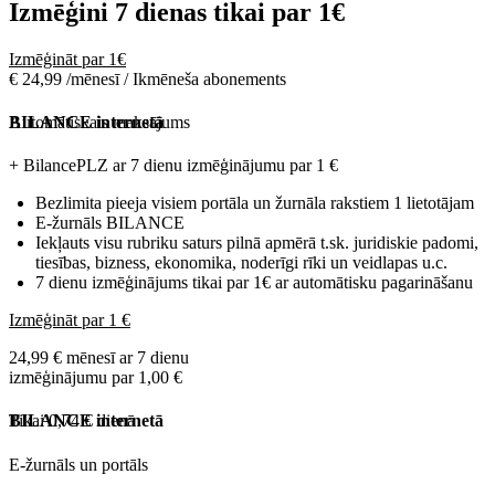
Izmēģini 7 dienas tikai par
1€
Izmēģināt par 1€
€ 24,99 /mēnesī / Ikmēneša abonements
Automātiskais maksājums
BILANCE internetā
+ BilancePLZ ar 7 dienu izmēģinājumu par
1 €
Bezlimita pieeja visiem portāla un žurnāla rakstiem 1 lietotājam
E-žurnāls BILANCE
Iekļauts visu rubriku saturs pilnā apmērā t.sk. juridiskie padomi,
tiesības, bizness, ekonomika, noderīgi rīki un veidlapas u.c.
7 dienu izmēģinājums tikai par 1€ ar automātisku pagarināšanu
Izmēģināt par 1 €
24,99 € mēnesī ar 7 dienu
izmēģinājumu par 1,00 €
Tikai 0,74 € dienā
BILANCE internetā
E-žurnāls un portāls