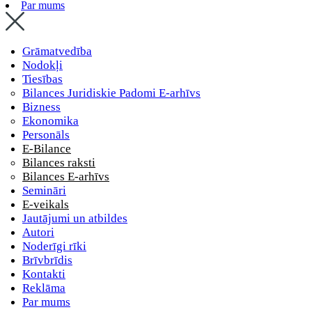
Par mums
Grāmatvedība
Nodokļi
Tiesības
Bilances Juridiskie Padomi E-arhīvs
Bizness
Ekonomika
Personāls
E-Bilance
Bilances raksti
Bilances E-arhīvs
Semināri
E-veikals
Jautājumi un atbildes
Autori
Noderīgi rīki
Brīvbrīdis
Kontakti
Reklāma
Par mums