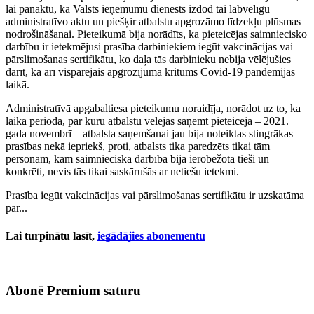
lai panāktu, ka Valsts ieņēmumu dienests izdod tai labvēlīgu
administratīvo aktu un piešķir atbalstu apgrozāmo līdzekļu plūsmas
nodrošināšanai. Pieteikumā bija norādīts, ka pieteicējas saimniecisko
darbību ir ietekmējusi prasība darbiniekiem iegūt vakcinācijas vai
pārslimošanas sertifikātu, ko daļa tās darbinieku nebija vēlējušies
darīt, kā arī vispārējais apgrozījuma kritums Covid-19 pandēmijas
laikā.
Administratīvā apgabaltiesa pieteikumu noraidīja, norādot uz to, ka
laika periodā, par kuru atbalstu vēlējās saņemt pieteicēja – 2021.
gada novembrī – atbalsta saņemšanai jau bija noteiktas stingrākas
prasības nekā iepriekš, proti, atbalsts tika paredzēts tikai tām
personām, kam saimnieciskā darbība bija ierobežota tieši un
konkrēti, nevis tās tikai saskārušās ar netiešu ietekmi.
Prasība iegūt vakcinācijas vai pārslimošanas sertifikātu ir uzskatāma
par...
Lai turpinātu lasīt,
iegādājies abonementu
Abonē Premium saturu