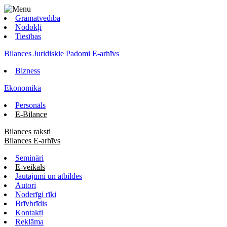
Grāmatvedība
Nodokļi
Tiesības
Bilances Juridiskie Padomi E-arhīvs
Bizness
Ekonomika
Personāls
E-Bilance
Bilances raksti
Bilances E-arhīvs
Semināri
E-veikals
Jautājumi un atbildes
Autori
Noderīgi rīki
Brīvbrīdis
Kontakti
Reklāma