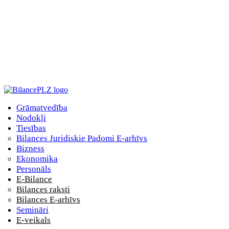
Grāmatvedība
Nodokļi
Tiesības
Bilances Juridiskie Padomi E-arhīvs
Bizness
Ekonomika
Personāls
E-Bilance
Bilances raksti
Bilances E-arhīvs
Semināri
E-veikals