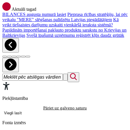
Aktuāli tagad
BILANCES augusta numurā lasiet
Pieprasa rīcības stratēģiju, lai pēc
veikalu "MERE" slēgšanas palīdzētu Latvijas piegādātājiem
Kā
veikt tiešsaistes darījumu uzskaiti vienkāršā ieraksta sistēmā?
Papildināts importēšanai pakļauto produktu sarakstu no Krievijas un
Baltkrievijas
Svešā īpašumā uzņēmumu reģistrēt kļūs daudz grūtāk
Piekļūstamība
Pāriet uz galveno saturu
Viegli lasīt
Fonta izmērs