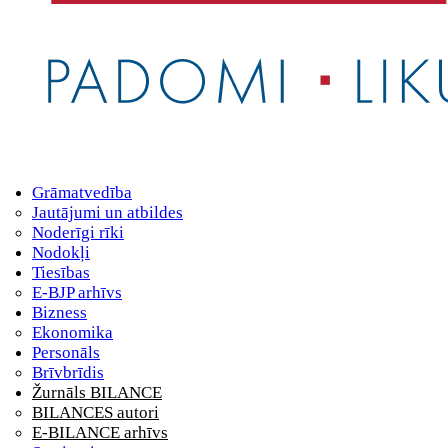
Grāmatvedība
Jautājumi un atbildes
Noderīgi rīki
Nodokļi
Tiesības
E-BJP arhīvs
Bizness
Ekonomika
Personāls
Brīvbrīdis
Žurnāls BILANCE
BILANCES autori
E-BILANCE arhīvs