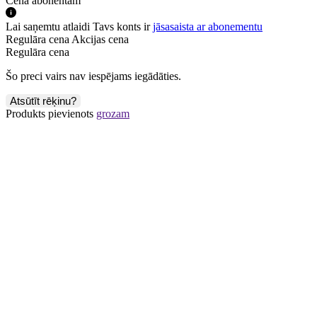
Cena abonentam
Lai saņemtu atlaidi Tavs konts ir
jāsasaista ar abonementu
Regulāra cena
Akcijas cena
Regulāra cena
Šo preci vairs nav iespējams iegādāties.
Atsūtīt rēķinu?
Produkts pievienots
grozam
E
-seminārs:
Darbinieka ikgadējā atpūta.
Ikgadējā apmaksātā
atvaļinājuma un
papildatvaļinājuma