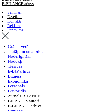
E-BILANCE arhīvs
Semināri
E-veikals
Kontakti
Reklāma
Par mums
Grāmatvedība
Jautājumi un atbildes
Noderīgi rīki
Nodokļi
Tiesības
E-BJP arhīvs
Bizness
Ekonomika
Personāls
Brīvbrīdis
Žurnāls BILANCE
BILANCES autori
E-BILANCE arhīvs
Semināri