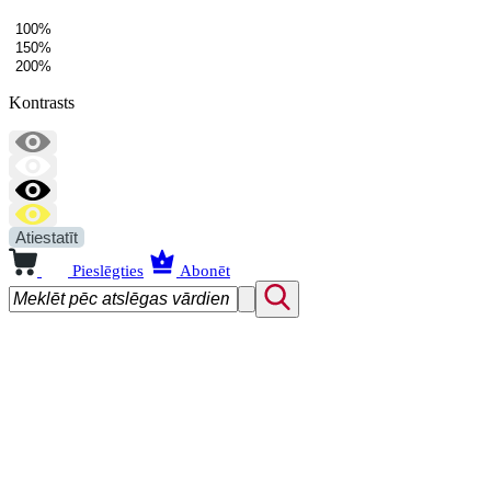
100%
150%
200%
Kontrasts
Atiestatīt
Pieslēgties
Abonēt