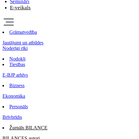
Semināri
E-veikals
Grāmatvedība
Jautājumi un atbildes
Noderīgi rīki
Nodokļi
Tiesības
E-BJP arhīvs
Bizness
Ekonomika
Personāls
Brīvbrīdis
Žurnāls BILANCE
BILANCES autori