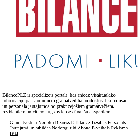
BilancePLZ ir specializēts portāls, kas sniedz visaktuālāko
informāciju par jaunumiem grāmatvedībā, nodokļos, likumdošanā
un personāla jautājumos no praktizējošiem grāmatvežiem,
revidentiem un citiem augstas klases finanšu ekspertiem.
Grāmatvedība
Nodokļi
Bizness
E-Bilance
Tiesības
Personāls
Jautājumi un atbildes
Noderīgi rīki
Abonē
E-veikals
Reklāma
BUJ