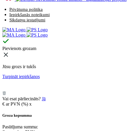
Privātuma politika
Iepirkšanās noteikumi
Sīkdatņu iestatījumi
Pievienots grozam
Jūsu grozs ir tukšs
Turpināt iepirkšanos
️
Vai esat pārliecināts?
Jā
€
ar PVN (
%)
x
Groza kopsumma
Pasūtījuma summa: