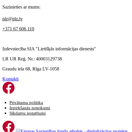
Sazinieties ar mums:
plz@plz.lv
+371 67 606 110
Izdevniecība SIA "Lietišķās informācijas dienests"
LR UR Reģ. Nr.: 40003129738
Graudu iela 68, Rīga LV-1058
Kontakti
Privātuma politika
Iepirkšanās noteikumi
Sīkdatņu iestatījumi