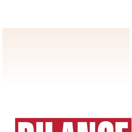
SEMINĀRI un KURSI
Atvaļinājumi, 18.04.2024. e‑semināra videoieraksts
ABONĒŠANA
BILANCE internetā + BilancePLZ ar 7 dienu izmēģinājumu
Apstiprināt
>
privātuma politikai