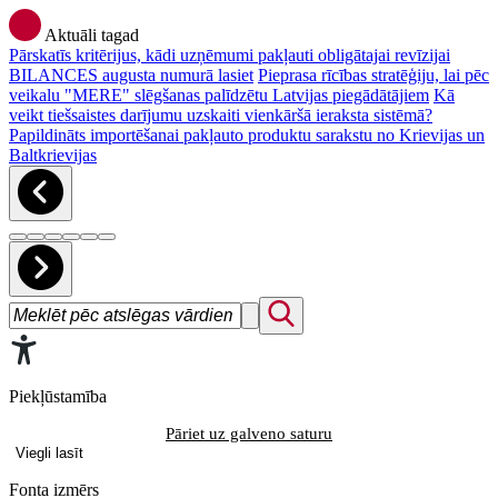
Aktuāli tagad
Pārskatīs kritērijus, kādi uzņēmumi pakļauti obligātajai revīzijai
BILANCES augusta numurā lasiet
Pieprasa rīcības stratēģiju, lai pēc
veikalu "MERE" slēgšanas palīdzētu Latvijas piegādātājiem
Kā
veikt tiešsaistes darījumu uzskaiti vienkāršā ieraksta sistēmā?
Papildināts importēšanai pakļauto produktu sarakstu no Krievijas un
Baltkrievijas
Piekļūstamība
Pāriet uz galveno saturu
Viegli lasīt
Fonta izmērs