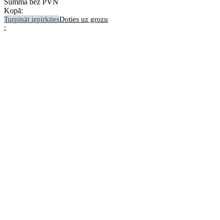
Summa bez PVN
Kopā:
Turpināt iepirkties
Doties uz grozu
;