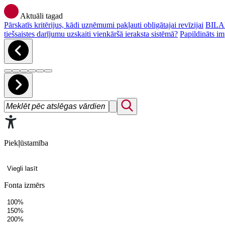
Aktuāli tagad
Pārskatīs kritērijus, kādi uzņēmumi pakļauti obligātajai revīzijai
BILAN
tiešsaistes darījumu uzskaiti vienkāršā ieraksta sistēmā?
Papildināts im
Piekļūstamība
Viegli lasīt
Fonta izmērs
100%
150%
200%