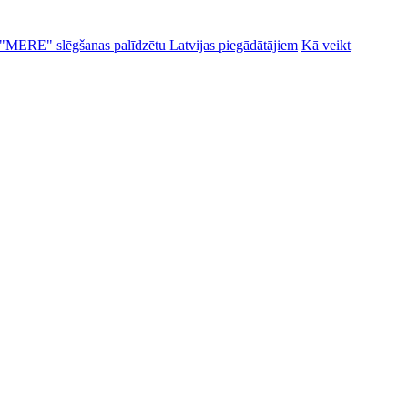
alu "MERE" slēgšanas palīdzētu Latvijas piegādātājiem
Kā veikt