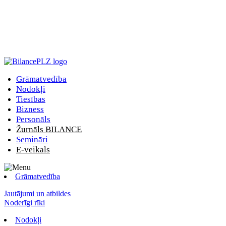
Grāmatvedība
Nodokļi
Tiesības
Bizness
Personāls
Žurnāls BILANCE
Semināri
E-veikals
Grāmatvedība
Jautājumi un atbildes
Noderīgi rīki
Nodokļi