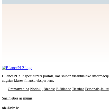
Apstiprināt
>
privātuma politikai
BilancePLZ ir specializēts portāls, kas sniedz visaktuālāko informā
augstas klases finanšu ekspertiem.
Grāmatvedība
Nodokļi
Bizness
E-Bilance
Tiesības
Personāls
Jautā
Sazinieties ar mums:
plz@plz.lv