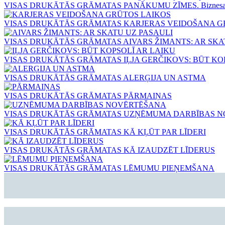
VISAS DRUKĀTĀS GRĀMATAS
PANĀKUMU ZĪMES. Biznesa ast
VISAS DRUKĀTĀS GRĀMATAS
KARJERAS VEIDOŠANA G
VISAS DRUKĀTĀS GRĀMATAS
AIVARS ŽIMANTS: AR SKA
VISAS DRUKĀTĀS GRĀMATAS
IĻJA GERČIKOVS: BŪT KO
VISAS DRUKĀTĀS GRĀMATAS
ALERĢIJA UN ASTMA
VISAS DRUKĀTĀS GRĀMATAS
PĀRMAIŅAS
VISAS DRUKĀTĀS GRĀMATAS
UZŅĒMUMA DARBĪBAS N
VISAS DRUKĀTĀS GRĀMATAS
KĀ KĻŪT PAR LĪDERI
VISAS DRUKĀTĀS GRĀMATAS
KĀ IZAUDZĒT LĪDERUS
VISAS DRUKĀTĀS GRĀMATAS
LĒMUMU PIEŅEMŠANA