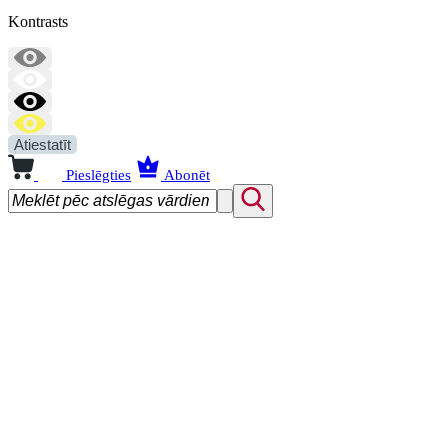
Kontrasts
Atiestatīt
Pieslēgties
Abonēt