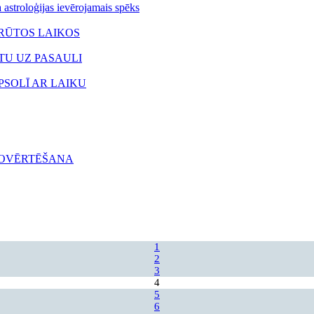
roloģijas ievērojamais spēks
RŪTOS LAIKOS
TU UZ PASAULI
PSOLĪ AR LAIKU
OVĒRTĒŠANA
1
2
3
4
5
6