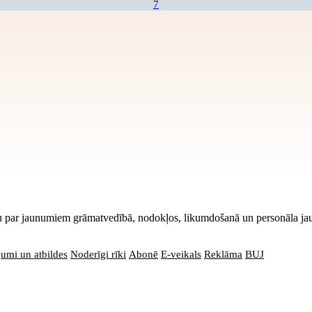
7
ciju par jaunumiem grāmatvedībā, nodokļos, likumdošanā un personāla j
jumi un atbildes
Noderīgi rīki
Abonē
E-veikals
Reklāma
BUJ