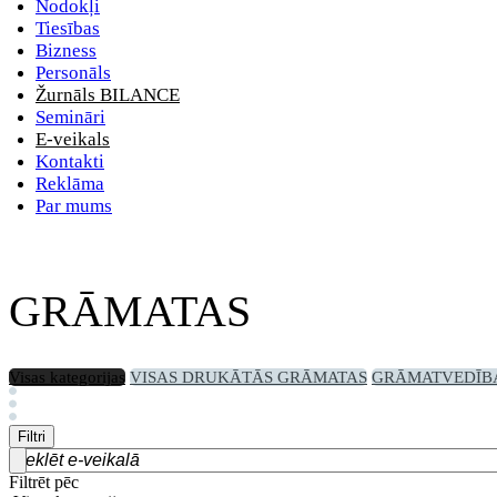
Nodokļi
Tiesības
Bizness
Personāls
Žurnāls BILANCE
Semināri
E-veikals
Kontakti
Reklāma
Par mums
GRĀMATAS
Visas kategorijas
VISAS DRUKĀTĀS GRĀMATAS
GRĀMATVEDĪB
Filtri
Filtrēt pēc