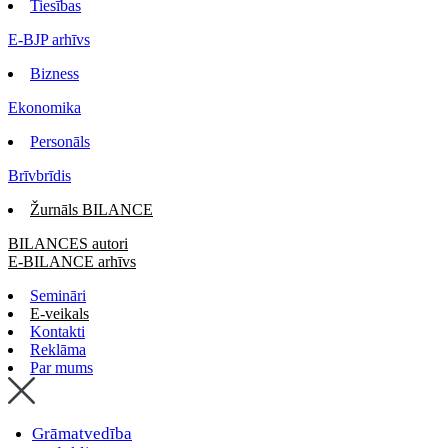
Tiesības
E-BJP arhīvs
Bizness
Ekonomika
Personāls
Brīvbrīdis
Žurnāls BILANCE
BILANCES autori
E-BILANCE arhīvs
Semināri
E-veikals
Kontakti
Reklāma
Par mums
Grāmatvedība