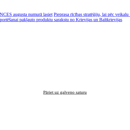
CES augusta numurā lasiet
Pieprasa rīcības stratēģiju, lai pēc veik
portēšanai pakļauto produktu sarakstu no Krievijas un Baltkrievijas
Pāriet uz galveno saturu