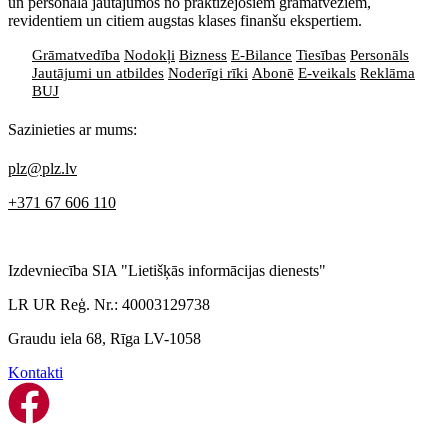
un personāla jautājumos no praktizējošiem grāmatvežiem,
revidentiem un citiem augstas klases finanšu ekspertiem.
Grāmatvedība
Nodokļi
Bizness
E-Bilance
Tiesības
Personāls
Jautājumi un atbildes
Noderīgi rīki
Abonē
E-veikals
Reklāma
BUJ
Sazinieties ar mums:
plz@plz.lv
+371 67 606 110
Izdevniecība SIA "Lietišķās informācijas dienests"
LR UR Reģ. Nr.: 40003129738
Graudu iela 68, Rīga LV-1058
Kontakti