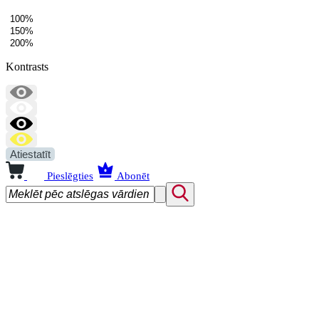
100%
150%
200%
Kontrasts
Atiestatīt
Pieslēgties
Abonēt