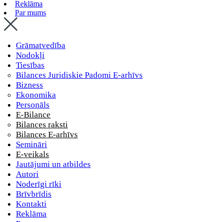
Reklāma
Par mums
Grāmatvedība
Nodokļi
Tiesības
Bilances Juridiskie Padomi E-arhīvs
Bizness
Ekonomika
Personāls
E-Bilance
Bilances raksti
Bilances E-arhīvs
Semināri
E-veikals
Jautājumi un atbildes
Autori
Noderīgi rīki
Brīvbrīdis
Kontakti
Reklāma