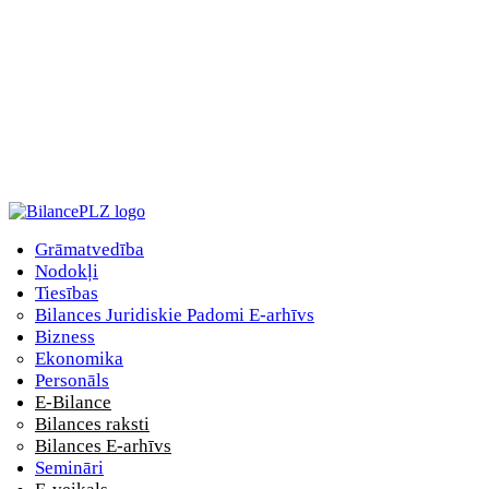
Grāmatvedība
Nodokļi
Tiesības
Bilances Juridiskie Padomi E-arhīvs
Bizness
Ekonomika
Personāls
E-Bilance
Bilances raksti
Bilances E-arhīvs
Semināri