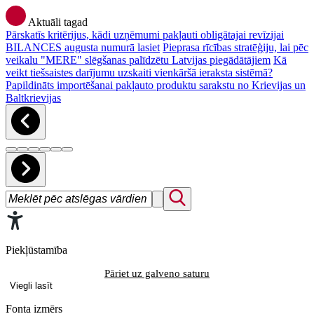
Aktuāli tagad
Pārskatīs kritērijus, kādi uzņēmumi pakļauti obligātajai revīzijai
BILANCES augusta numurā lasiet
Pieprasa rīcības stratēģiju, lai pēc
veikalu "MERE" slēgšanas palīdzētu Latvijas piegādātājiem
Kā
veikt tiešsaistes darījumu uzskaiti vienkāršā ieraksta sistēmā?
Papildināts importēšanai pakļauto produktu sarakstu no Krievijas un
Baltkrievijas
Piekļūstamība
Pāriet uz galveno saturu
Viegli lasīt
Fonta izmērs