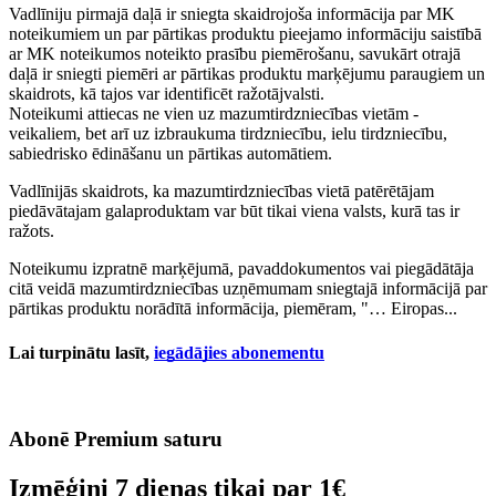
Vadlīniju pirmajā daļā ir sniegta skaidrojoša informācija par MK
noteikumiem un par pārtikas produktu pieejamo informāciju saistībā
ar MK noteikumos noteikto prasību piemērošanu, savukārt otrajā
daļā ir sniegti piemēri ar pārtikas produktu marķējumu paraugiem un
skaidrots, kā tajos var identificēt ražotājvalsti.
Noteikumi attiecas ne vien uz mazumtirdzniecības vietām -
veikaliem, bet arī uz izbraukuma tirdzniecību, ielu tirdzniecību,
sabiedrisko ēdināšanu un pārtikas automātiem.
Vadlīnijās skaidrots, ka mazumtirdzniecības vietā patērētājam
piedāvātajam galaproduktam var būt tikai viena valsts, kurā tas ir
ražots.
Noteikumu izpratnē marķējumā, pavaddokumentos vai piegādātāja
citā veidā mazumtirdzniecības uzņēmumam sniegtajā informācijā par
pārtikas produktu norādītā informācija, piemēram, "… Eiropas...
Lai turpinātu lasīt,
iegādājies abonementu
Abonē Premium saturu
Izmēģini 7 dienas tikai par
1€