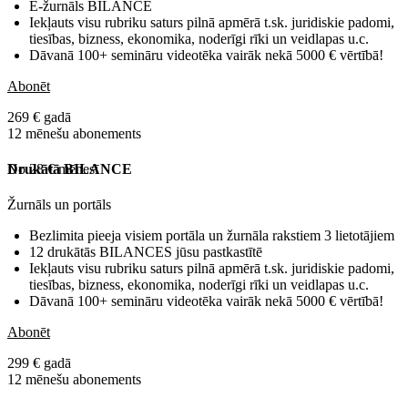
E-žurnāls BILANCE
Iekļauts visu rubriku saturs pilnā apmērā t.sk. juridiskie padomi,
tiesības, bizness, ekonomika, noderīgi rīki un veidlapas u.c.
Dāvanā 100+ semināru videotēka vairāk nekā 5000 € vērtībā!
Abonēt
269 € gadā
12 mēnešu abonements
No 28 € mēnesī
Drukātā BILANCE
Žurnāls un portāls
Bezlimita pieeja visiem portāla un žurnāla rakstiem 3 lietotājiem
12 drukātās BILANCES jūsu pastkastītē
Iekļauts visu rubriku saturs pilnā apmērā t.sk. juridiskie padomi,
tiesības, bizness, ekonomika, noderīgi rīki un veidlapas u.c.
Dāvanā 100+ semināru videotēka vairāk nekā 5000 € vērtībā!
Abonēt
299 € gadā
12 mēnešu abonements