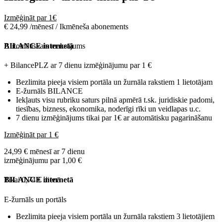
Izmēģināt par 1€
€ 24,99 /mēnesī / Ikmēneša abonements
Automātiskais maksājums
BILANCE internetā
+ BilancePLZ ar 7 dienu izmēģinājumu par
1 €
Bezlimita pieeja visiem portāla un žurnāla rakstiem 1 lietotājam
E-žurnāls BILANCE
Iekļauts visu rubriku saturs pilnā apmērā t.sk. juridiskie padomi,
tiesības, bizness, ekonomika, noderīgi rīki un veidlapas u.c.
7 dienu izmēģinājums tikai par 1€ ar automātisku pagarināšanu
Izmēģināt par 1 €
24,99 € mēnesī ar 7 dienu
izmēģinājumu par 1,00 €
Tikai 0,74 € dienā
BILANCE internetā
E-žurnāls un portāls
Bezlimita pieeja visiem portāla un žurnāla rakstiem 3 lietotājiem