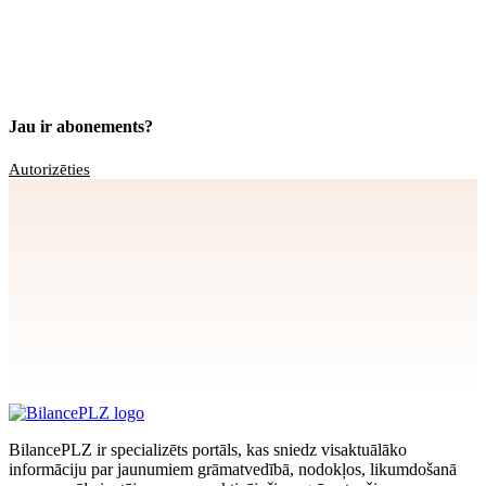
Jau ir abonements?
Autorizēties
Apstiprināt
>
privātuma politikai
BilancePLZ ir specializēts portāls, kas sniedz visaktuālāko
informāciju par jaunumiem grāmatvedībā, nodokļos, likumdošanā