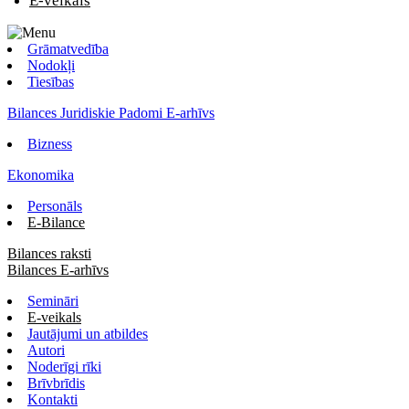
E-veikals
Grāmatvedība
Nodokļi
Tiesības
Bilances Juridiskie Padomi E-arhīvs
Bizness
Ekonomika
Personāls
E-Bilance
Bilances raksti
Bilances E-arhīvs
Semināri
E-veikals
Jautājumi un atbildes
Autori
Noderīgi rīki
Brīvbrīdis
Kontakti