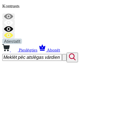
Kontrasts
Atiestatīt
Pieslēgties
Abonēt