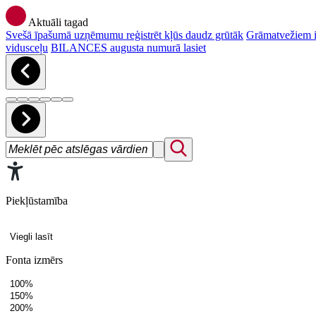
Aktuāli tagad
Svešā īpašumā uzņēmumu reģistrēt kļūs daudz grūtāk
Grāmatvežiem ir
vidusceļu
BILANCES augusta numurā lasiet
Piekļūstamība
Viegli lasīt
Fonta izmērs
100%
150%
200%