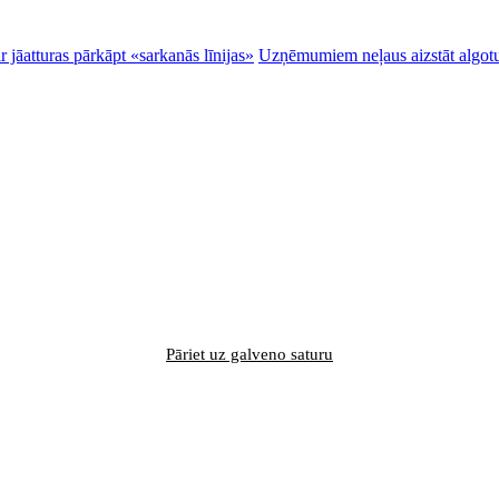
 jāatturas pārkāpt «sarkanās līnijas»
Uzņēmumiem neļaus aizstāt algotu
Pāriet uz galveno saturu