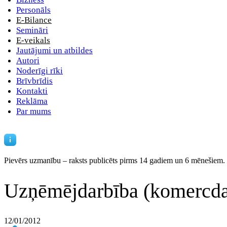
Personāls
E-Bilance
Semināri
E-veikals
Jautājumi un atbildes
Autori
Noderīgi rīki
Brīvbrīdis
Kontakti
Reklāma
Par mums
Pievērs uzmanību – raksts publicēts
pirms 14 gadiem un 6 mēnešiem.
Uzņēmējdarbība (komercda
12/01/2012