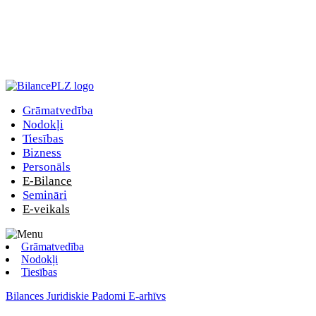
Grāmatvedība
Nodokļi
Tiesības
Bizness
Personāls
E-Bilance
Semināri
E-veikals
Grāmatvedība
Nodokļi
Tiesības
Bilances Juridiskie Padomi E-arhīvs