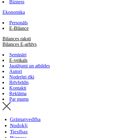
Bizness
Ekonomika
Personāls
E-Bilance
Bilances raksti
Bilances E-arhīvs
Semināri
E-veikals
Jautājumi un atbildes
Autori
Noderīgi rīki
Brīvbrīdis
Kontakti
Reklāma
Par mums
Grāmatvedība
Nodokļi
Tiesības
Bizness