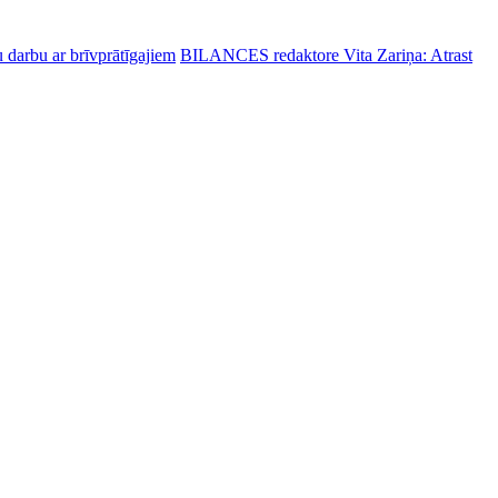
 darbu ar brīvprātīgajiem
BILANCES redaktore Vita Zariņa: Atrast